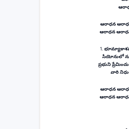
ఆరాధ
ఆరాధన ఆరాధ
ఆరాధన ఆరాధన
1.
భూమ్యాకాశ
సీయోనులో నుం
ప్రభుని ప్రేమించ
వారి నిధ
ఆరాధన ఆరాధ
ఆరాధన ఆరాధన