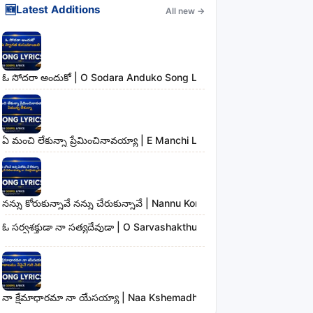
🆕
Latest Additions
All new
→
ఓ సోదరా అందుకో | O Sodara Anduko Song Lyrics
ఏ మంచి లేకున్నా ప్రేమించినావయ్యా | E Manchi Lekunna Preminchinavayy
నన్ను కోరుకున్నావే నన్ను చేరుకున్నావే | Nannu Korukunnaave Nannu Che
ఓ సర్వశక్తుడా నా సత్యదేవుడా | O Sarvashakthudaa Naa Sathyadevudaa
నా క్షేమాధారమా నా యేసయ్యా | Naa Kshemadharama Naa Yesayya Song