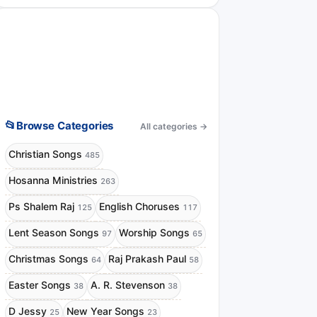
📂
Browse Categories
All categories
→
Christian Songs
485
Hosanna Ministries
263
Ps Shalem Raj
English Choruses
125
117
Lent Season Songs
Worship Songs
97
65
Christmas Songs
Raj Prakash Paul
64
58
Easter Songs
A. R. Stevenson
38
38
D Jessy
New Year Songs
25
23