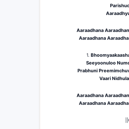
Parishu
Aaraadhy
Aaraadhana Aaraadhan
Aaraadhana Aaraadha
1.
Bhoomyaakaasha
Seeyoonuloo Numd
Prabhuni Preemimchuv
Vaari Nidhu
Aaraadhana Aaraadhan
Aaraadhana Aaraadha
|