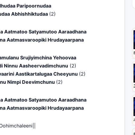
dhudaa Paripoornudaa
udaa Abhishhiktudaa
(2)
a Aatmatoo Satyamutoo Aaraadhana
na Aatmasvaroopiki Hrudayaarpana
mulanu Srujiyimchina Yehoovaa
i Ninnu Aasheervadimchunu
(2)
aarini Aastikartalugaa Cheeyunu
(2)
lanu Nimpi Deevimchunu
(2)
a Aatmatoo Satyamutoo Aaraadhana
na Aatmasvaroopiki Hrudayaarpana
|Oohimchaleeni||