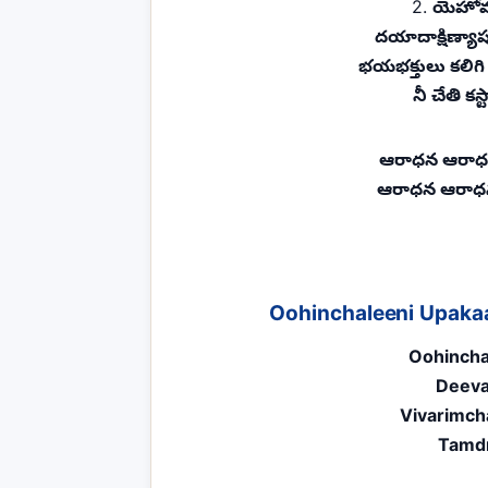
2.
యెహోవ 
దయాదాక్షిణ్యా
భయభక్తులు కలిగి
నీ చేతి క
ఆరాధన ఆరాధ
ఆరాధన ఆరాధన
Oohinchaleeni Upakaa
Oohincha
Deeva
Vivarimch
Tamdr