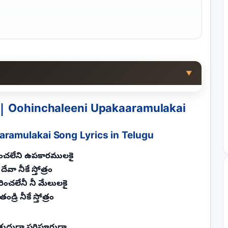
▼
| Oohinchaleeni Upakaaramulakai
ramulakai Song Lyrics in Telugu
చలేని ఉపకారములకై
దేవా నీకే స్తోత్రం
రించలేనీ నీ మేలులకై
తండ్రి నీకే స్తోత్రం
శుధుడా పరిపూర్ణుడా