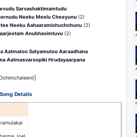
evudu Sarvashaktimamtudu
oornudu Neeku Meelu Cheeyunu
(2)
Umtee Neeku Aahaaramichuchchunu
(2)
taarjeetam Anubhavimtuvu
(2)
a Aatmatoo Satyamutoo Aaraadhana
na Aatmasvaroopiki Hrudayaarpana
|Oohimchaleeni||
Song Details
ramulakai
bbarma Joel