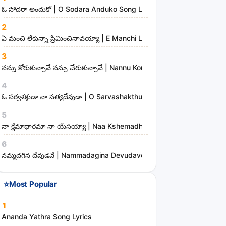
n
ఓ సోదరా అందుకో | O Sodara Anduko Song Lyrics
d
2
m
ఏ మంచి లేకున్నా ప్రేమించినావయ్యా | E Manchi Lekunna Preminchinavayy
i
3
n
నన్ను కోరుకున్నావే నన్ను చేరుకున్నావే | Nannu Korukunnaave Nannu Che
i
s
4
t
ఓ సర్వశక్తుడా నా సత్యదేవుడా | O Sarvashakthudaa Naa Sathyadevudaa
r
5
i
నా క్షేమాధారమా నా యేసయ్యా | Naa Kshemadharama Naa Yesayya Song
e
6
s
నమ్మదగిన దేవుడవే | Nammadagina Devudave Song Lyrics
⭐
Most Popular
1
Ananda Yathra Song Lyrics