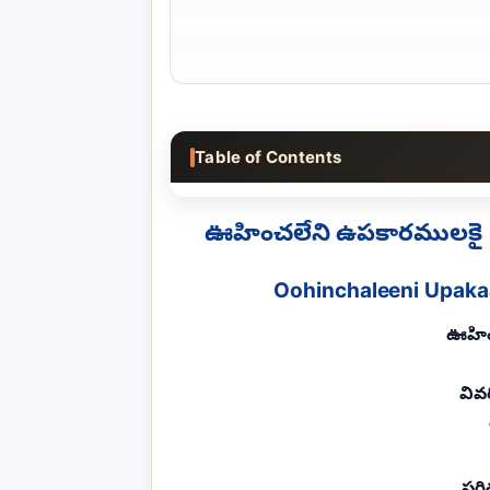
Table of Contents
ఊహించలేని ఉపకారములకై 
Oohinchaleeni Upakaa
ఊహిం
వివ
పరి