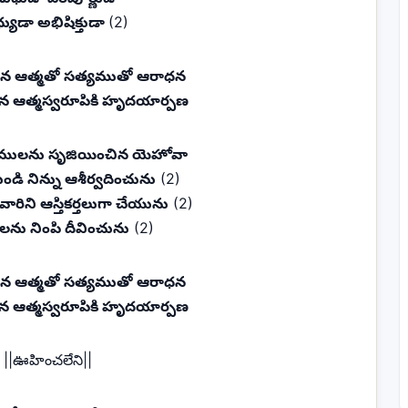
్యుడా అభిషిక్తుడా
(2)
న ఆత్మతో సత్యముతో ఆరాధన
 ఆత్మస్వరూపికి హృదయార్పణ
ములను సృజియించిన యెహోవా
డి నిన్ను ఆశీర్వదించును
(2)
ువారిని ఆస్తికర్తలుగా చేయును
(2)
ులను నింపి దీవించును
(2)
న ఆత్మతో సత్యముతో ఆరాధన
 ఆత్మస్వరూపికి హృదయార్పణ
||ఊహించలేని||