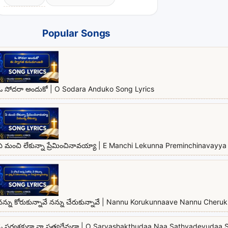
Popular Songs
ఓ సోదరా అందుకో | O Sodara Anduko Song Lyrics
ఏ మంచి లేకున్నా ప్రేమించినావయ్యా | E Manchi Lekunna Preminchinavayya 
నన్ను కోరుకున్నావే నన్ను చేరుకున్నావే | Nannu Korukunnaave Nannu Cher
ఓ సర్వశక్తుడా నా సత్యదేవుడా | O Sarvashakthudaa Naa Sathyadevudaa 