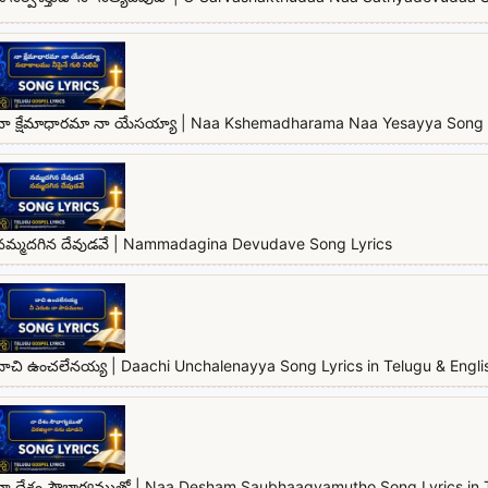
నా క్షేమాధారమా నా యేసయ్యా | Naa Kshemadharama Naa Yesayya Song 
నమ్మదగిన దేవుడవే | Nammadagina Devudave Song Lyrics
దాచి ఉంచలేనయ్య | Daachi Unchalenayya Song Lyrics in Telugu & Engli
నా దేశం సౌభాగ్యముతో | Naa Desham Saubhaagyamutho Song Lyrics in T