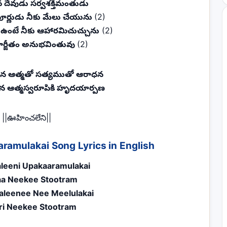
దేవుడు సర్వశక్తిమంతుడు
పూర్ణుడు నీకు మేలు చేయును
(2)
 ఉంటే నీకు ఆహారమిచుచ్చును
(2)
స్టార్జీతం అనుభవింతువు
(2)
న ఆత్మతో సత్యముతో ఆరాధన
 ఆత్మస్వరూపికి హృదయార్పణ
||ఊహించలేని||
ramulakai Song Lyrics in English
leeni Upakaaramulakai
a Neekee Stootram
aleenee Nee Meelulakai
i Neekee Stootram