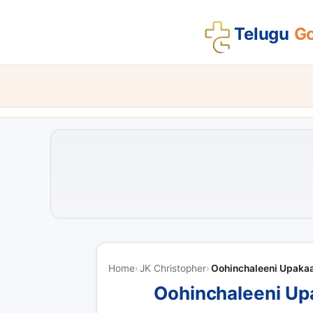
Telugu
Go
Home
JK Christopher
Oohinchaleeni Upakaa
Oohinchaleeni Up