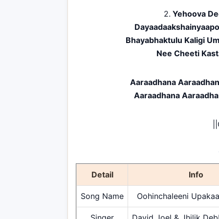
2.
Yehoova De
Dayaadaakshainyaap
Bhayabhaktulu Kaligi 
Nee Cheeti Kas
Aaraadhana Aaraadhan
Aaraadhana Aaraadha
|
Detail
Info
Song Name
Oohinchaleeni Upakaa
Singer
David Joel & Jhilik De