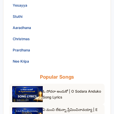
Yesayya
Stuthi
Aaradhana
Christmas
Prardhana
Nee Kripa
Popular Songs
ఓ సోదరా అందుకో | O Sodara Anduko
Song Lyrics
ఏ మంచి లేకున్నా ప్రేమించినావయ్యా | E