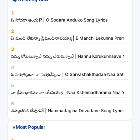
🔥
Trending Now
h
s
1
o
ఓ సోదరా అందుకో | O Sodara Anduko Song Lyrics
n
2
g
ఏ మంచి లేకున్నా ప్రేమించినావయ్యా | E Manchi Lekunna Preminchin
s
3
,
నన్ను కోరుకున్నావే నన్ను చేరుకున్నావే | Nannu Korukunnaave Nann
a
r
4
t
ఓ సర్వశక్తుడా నా సత్యదేవుడా | O Sarvashakthudaa Naa Sathyade
i
5
s
నా క్షేమాధారమా నా యేసయ్యా | Naa Kshemadharama Naa Yesayya
t
6
s
నమ్మదగిన దేవుడవే | Nammadagina Devudave Song Lyrics
a
n
⭐
Most Popular
d
m