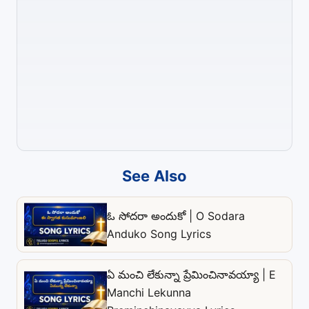
See Also
ఓ సోదరా అందుకో | O Sodara
Anduko Song Lyrics
ఏ మంచి లేకున్నా ప్రేమించినావయ్యా | E
Manchi Lekunna