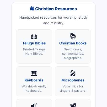
🛍 Christian Resources
Handpicked resources for worship, study
and ministry.
📖
📚
Telugu Bibles
Christian Books
Printed Telugu
Devotionals,
Holy Bibles.
commentaries,
biographies.
🎹
🎤
Keyboards
Microphones
Worship-friendly
Vocal mics for
keyboards.
singers & pastors.
🔊
📽️