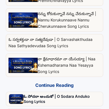
Preminchinavayya Lyrics
నన్ను కోరుకున్నావే నన్ను చేరుకున్నావే |
Nannu Korukunnaave Nannu
Cherukunnaave Song Lyrics
ఓ సర్వశక్తుడా నా సత్యదేవుడా | O Sarvashakthudaa
Naa Sathyadevudaa Song Lyrics
నా క్షేమాధారమా నా యేసయ్యా | Naa
Kshemadharama Naa Yesayya
Song Lyrics
Continue Reading
ఓ సోదరా అందుకో | O Sodara Anduko
Song Lyrics