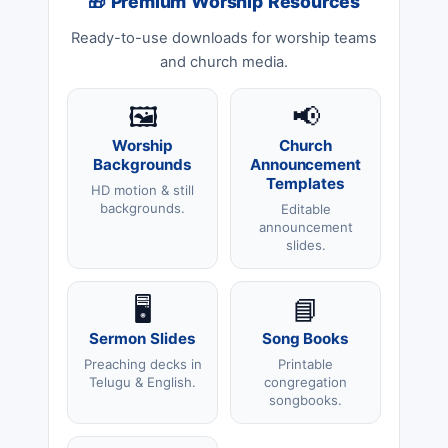
🎁 Premium Worship Resources
Ready-to-use downloads for worship teams
and church media.
🖼️
📢
Worship
Church
Backgrounds
Announcement
Templates
HD motion & still
backgrounds.
Editable
announcement
slides.
🖥️
📘
Sermon Slides
Song Books
Preaching decks in
Printable
Telugu & English.
congregation
songbooks.