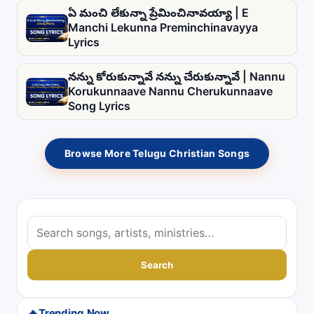
ఏ మంచి లేకున్నా ప్రేమించినావయ్యా | E
Manchi Lekunna Preminchinavayya
Lyrics
నన్ను కోరుకున్నావే నన్ను చేరుకున్నావే | Nannu
Korukunnaave Nannu Cherukunnaave
Song Lyrics
Browse More Telugu Christian Songs
S
e
a
Search
r
c