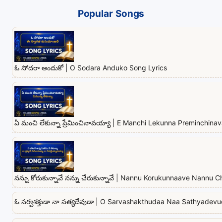
Popular Songs
ఓ సోదరా అందుకో | O Sodara Anduko Song Lyrics
ఏ మంచి లేకున్నా ప్రేమించినావయ్యా | E Manchi Lekunna Preminchina
నన్ను కోరుకున్నావే నన్ను చేరుకున్నావే | Nannu Korukunnaave Nannu
ఓ సర్వశక్తుడా నా సత్యదేవుడా | O Sarvashakthudaa Naa Sathyadev