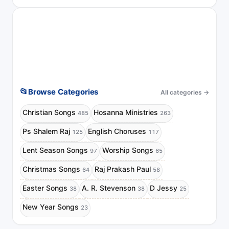
📂
Browse Categories
All categories
→
Christian Songs
Hosanna Ministries
485
263
Ps Shalem Raj
English Choruses
125
117
Lent Season Songs
Worship Songs
97
65
Christmas Songs
Raj Prakash Paul
64
58
Easter Songs
A. R. Stevenson
D Jessy
38
38
25
New Year Songs
23