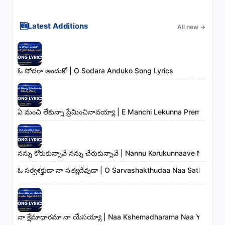
🆕
Latest Additions
All new
→
ఓ సోదరా అందుకో | O Sodara Anduko Song Lyrics
ఏ మంచి లేకున్నా ప్రేమించినావయ్యా | E Manchi Lekunna Preminchin
నన్ను కోరుకున్నావే నన్ను చేరుకున్నావే | Nannu Korukunnaave Nann
ఓ సర్వశక్తుడా నా సత్యదేవుడా | O Sarvashakthudaa Naa Sathyade
నా క్షేమాధారమా నా యేసయ్యా | Naa Kshemadharama Naa Yesayya