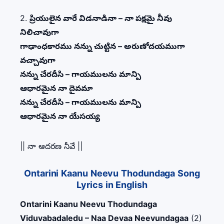
2.
ప్రియులైన వారే విడనాడినా – నా పక్షమై నీవు
నిలిచావుగా
గాఢాంధకారము నన్ను చుట్టిన – అరుణోదయముగా
వచ్చావుగా
నన్ను చేరదీసి – గాయములను మాన్పి
ఆధారమైన నా దైవమా
నన్ను చేరదీసి – గాయములను మాన్పి
ఆధారమైన నా యేసయ్య
|| నా ఆదరణ నీవే ||
Ontarini Kaanu Neevu Thodundaga Song
Lyrics in English
Ontarini Kaanu Neevu Thodundaga
Viduvabadaledu – Naa Devaa Neevundagaa
(2)