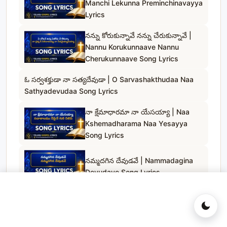
Manchi Lekunna Preminchinavayya
Lyrics
నన్ను కోరుకున్నావే నన్ను చేరుకున్నావే |
Nannu Korukunnaave Nannu
Cherukunnaave Song Lyrics
ఓ సర్వశక్తుడా నా సత్యదేవుడా | O Sarvashakthudaa Naa
Sathyadevudaa Song Lyrics
నా క్షేమాధారమా నా యేసయ్యా | Naa
Kshemadharama Naa Yesayya
Song Lyrics
నమ్మదగిన దేవుడవే | Nammadagina
Devudave Song Lyrics
దాచి ఉంచలేనయ్య | Daachi
Unchalenayya Song Lyrics in
Telugu & English