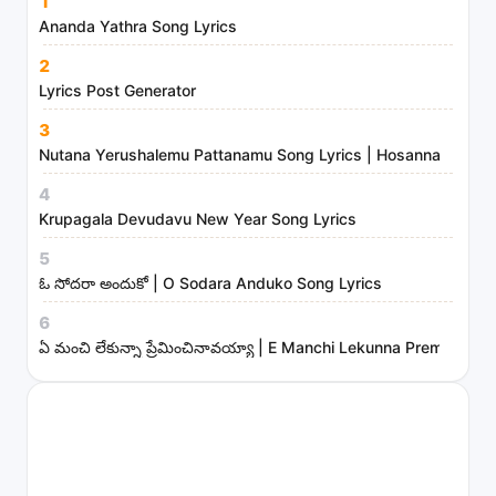
1
i
Ananda Yathra Song Lyrics
n
2
i
Lyrics Post Generator
s
3
t
Nutana Yerushalemu Pattanamu Song Lyrics | Hosanna Ministr
r
4
i
Krupagala Devudavu New Year Song Lyrics
e
s
5
ఓ సోదరా అందుకో | O Sodara Anduko Song Lyrics
6
ఏ మంచి లేకున్నా ప్రేమించినావయ్యా | E Manchi Lekunna Preminchin