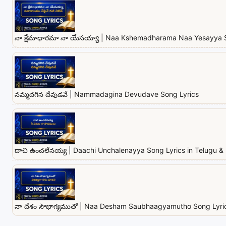
నా క్షేమాధారమా నా యేసయ్యా | Naa Kshemadharama Naa Yesayya 
నమ్మదగిన దేవుడవే | Nammadagina Devudave Song Lyrics
దాచి ఉంచలేనయ్య | Daachi Unchalenayya Song Lyrics in Telugu & 
నా దేశం సౌభాగ్యముతో | Naa Desham Saubhaagyamutho Song Lyrics