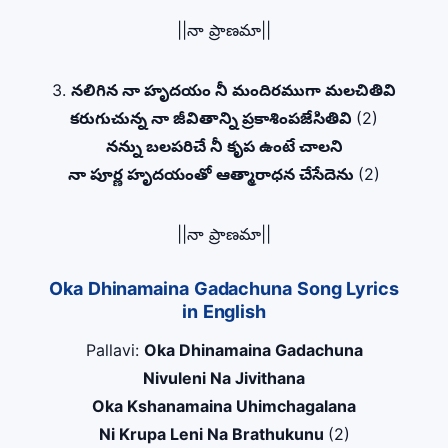
||నా ప్రాణమా||
3.
నలిగిన నా హృదయం నీ మందిరముగా మలచితివి
కరుగుచున్న నా జీవితాన్ని ప్రకాశింపజేసితివి
(2)
నన్ను బలపరిచే నీ కృప ఉంటే చాలని
నా పూర్ణ హృదయంతో ఆత్మారాధన చేసేదెను
(2)
||నా ప్రాణమా||
Oka Dhinamaina Gadachuna Song Lyrics
in English
Pallavi:
Oka Dhinamaina Gadachuna
Nivuleni Na Jivithana
Oka Kshanamaina Uhimchagalana
Ni Krupa Leni Na Brathukunu
(2)