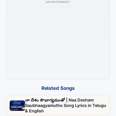
ADVERTISEMENT
Related Songs
నా దేశం సౌభాగ్యముతో | Naa Desham
Saubhaagyamutho Song Lyrics in Telugu
& English