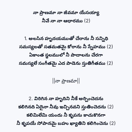
నా ప్రాణమా నా జీవమా యేసయ్యా
నీవే నా నా ఆధారము
(2)
1.
అలసిన హృదయముతో చేరాను నీ సన్నిధి
సమస్యలతో సతమతమై కోరాను నీ స్నేహము
(2)
ఏకాంత స్థలములో నీ పాదాలను చేరగా
సమస్యలే సంగీతమై ఎద పాడెను స్తుతిగీతము
(2)
||నా ప్రాణమా||
2.
విరిగిన నా హృదిని నీకే అర్పించెదను
కలిగినది ఏదైనా నీవు ఇచ్చినవని స్తుతించెదను
(2)
కలిమిలేమి యందు నీ కృపను కాచుకొనగా
నీ కృపయే సోపానమై బహు ఖ్యాతిని కలిగించెను
(2)