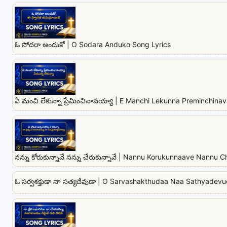
ఓ సోదరా అందుకో | O Sodara Anduko Song Lyrics
ఏ మంచి లేకున్నా ప్రేమించినావయ్యా | E Manchi Lekunna Preminchina
నన్ను కోరుకున్నావే నన్ను చేరుకున్నావే | Nannu Korukunnaave Nannu
ఓ సర్వశక్తుడా నా సత్యదేవుడా | O Sarvashakthudaa Naa Sathyadev