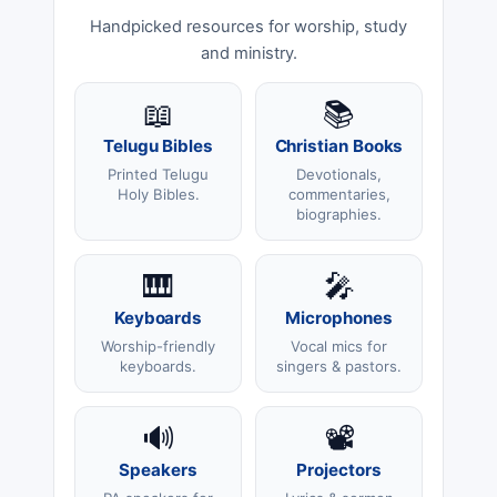
Handpicked resources for worship, study
and ministry.
📖
📚
Telugu Bibles
Christian Books
Printed Telugu
Devotionals,
Holy Bibles.
commentaries,
biographies.
🎹
🎤
Keyboards
Microphones
Worship-friendly
Vocal mics for
keyboards.
singers & pastors.
🔊
📽️
Speakers
Projectors