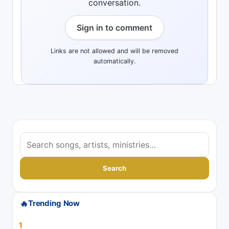
conversation.
Sign in to comment
Links are not allowed and will be removed
automatically.
S
e
a
Search
r
c
🔥
Trending Now
h
s
1