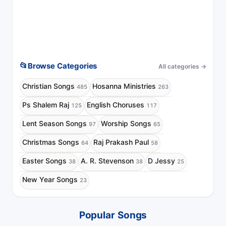
📂
Browse Categories
All categories
→
Christian Songs
Hosanna Ministries
485
263
Ps Shalem Raj
English Choruses
125
117
Lent Season Songs
Worship Songs
97
65
Christmas Songs
Raj Prakash Paul
64
58
Easter Songs
A. R. Stevenson
D Jessy
38
38
25
New Year Songs
23
Popular Songs