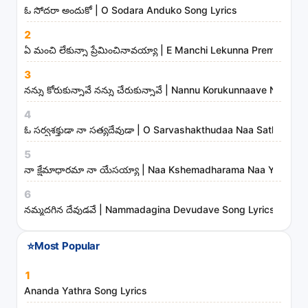
o
ఓ సోదరా అందుకో | O Sodara Anduko Song Lyrics
n
2
g
ఏ మంచి లేకున్నా ప్రేమించినావయ్యా | E Manchi Lekunna Preminchin
s
3
,
నన్ను కోరుకున్నావే నన్ను చేరుకున్నావే | Nannu Korukunnaave Nann
a
r
4
t
ఓ సర్వశక్తుడా నా సత్యదేవుడా | O Sarvashakthudaa Naa Sathyade
i
5
s
నా క్షేమాధారమా నా యేసయ్యా | Naa Kshemadharama Naa Yesayya
t
6
s
నమ్మదగిన దేవుడవే | Nammadagina Devudave Song Lyrics
a
n
⭐
Most Popular
d
m
1
i
Ananda Yathra Song Lyrics
n