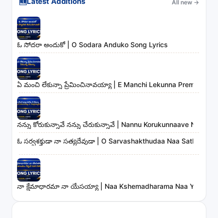
🆕
Latest Additions
All new
→
ఓ సోదరా అందుకో | O Sodara Anduko Song Lyrics
ఏ మంచి లేకున్నా ప్రేమించినావయ్యా | E Manchi Lekunna Preminchin
నన్ను కోరుకున్నావే నన్ను చేరుకున్నావే | Nannu Korukunnaave Nann
ఓ సర్వశక్తుడా నా సత్యదేవుడా | O Sarvashakthudaa Naa Sathyade
నా క్షేమాధారమా నా యేసయ్యా | Naa Kshemadharama Naa Yesayya