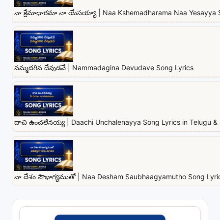
నా క్షేమాధారమా నా యేసయ్యా | Naa Kshemadharama Naa Yesayya 
నమ్మదగిన దేవుడవే | Nammadagina Devudave Song Lyrics
దాచి ఉంచలేనయ్య | Daachi Unchalenayya Song Lyrics in Telugu & 
నా దేశం సౌభాగ్యముతో | Naa Desham Saubhaagyamutho Song Lyrics