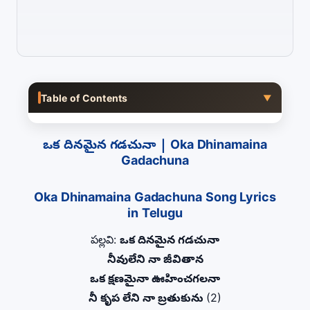
Table of Contents
▼
ఒక దినమైన గడచునా | Oka Dhinamaina
Gadachuna
Oka Dhinamaina Gadachuna Song Lyrics
in Telugu
పల్లవి:
ఒక దినమైన గడచునా
నీవులేని నా జీవితాన
ఒక క్షణమైనా ఊహించగలనా
నీ కృప లేని నా బ్రతుకును
(2)