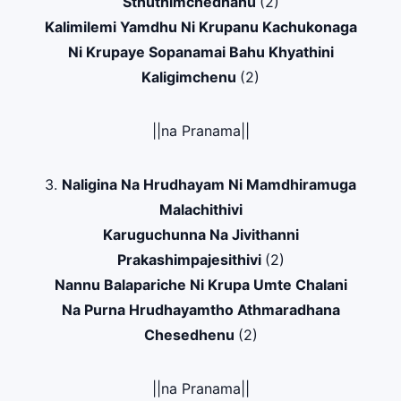
Sthuthimchedhanu
(2)
Kalimilemi Yamdhu Ni Krupanu Kachukonaga
Ni Krupaye Sopanamai Bahu Khyathini
Kaligimchenu
(2)
||na Pranama||
3.
Naligina Na Hrudhayam Ni Mamdhiramuga
Malachithivi
Karuguchunna Na Jivithanni
Prakashimpajesithivi
(2)
Nannu Balapariche Ni Krupa Umte Chalani
Na Purna Hrudhayamtho Athmaradhana
Chesedhenu
(2)
||na Pranama||