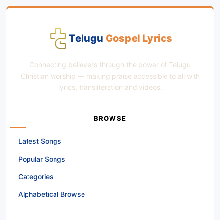
Telugu
Gospel Lyrics
Connecting believers through the power of Telugu
Christian worship — making praise accessible to all with
lyrics, transliteration and videos.
BROWSE
Latest Songs
Popular Songs
Categories
Alphabetical Browse