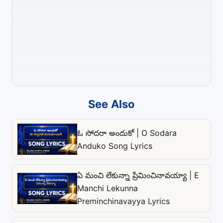
See Also
ఓ సోదరా అందుకో | O Sodara
Anduko Song Lyrics
ఏ మంచి లేకున్నా ప్రేమించినావయ్యా | E
Manchi Lekunna
Preminchinavayya Lyrics