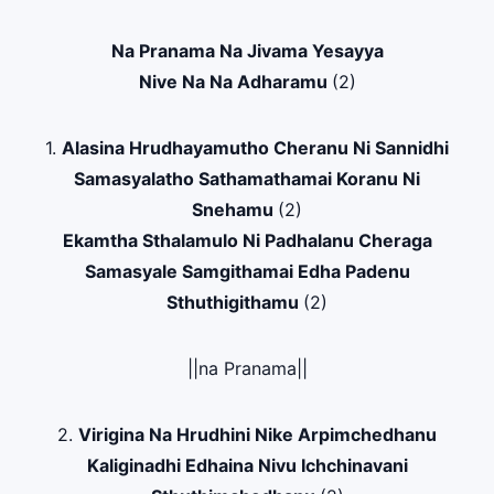
Na Pranama Na Jivama Yesayya
Nive Na Na Adharamu
(2)
1.
Alasina Hrudhayamutho Cheranu Ni Sannidhi
Samasyalatho Sathamathamai Koranu Ni
Snehamu
(2)
Ekamtha Sthalamulo Ni Padhalanu Cheraga
Samasyale Samgithamai Edha Padenu
Sthuthigithamu
(2)
||na Pranama||
2.
Virigina Na Hrudhini Nike Arpimchedhanu
Kaliginadhi Edhaina Nivu Ichchinavani