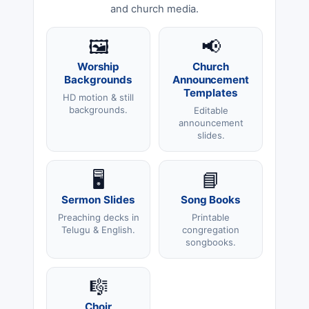
and church media.
🖼️
📢
Worship
Church
Backgrounds
Announcement
Templates
HD motion & still
backgrounds.
Editable
announcement
slides.
🖥️
📘
Sermon Slides
Song Books
Preaching decks in
Printable
Telugu & English.
congregation
songbooks.
🎼
Choir