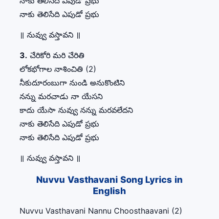
నాకు తెలిసేది ఎపుడో ప్రభు
నాకు తెలిసేది ఎపుడో ప్రభు
॥ నువ్వు వస్తావని ॥
3.
చేరికోరి మరి చేరితి
లోకభోగాల నాశించితి (2)
నీకుదూరంబుగా నుండి అనుకొంటిని
నన్ను మరచాడు నా యేసని
కాదు యేసా నువ్వు నన్ను మరవలేదని
నాకు తెలిసేది ఎపుడో ప్రభు
నాకు తెలిసేది ఎపుడో ప్రభు
॥ నువ్వు వస్తావని ॥
Nuvvu Vasthavani Song Lyrics in
English
Nuvvu Vasthavani Nannu Choosthaavani (2)