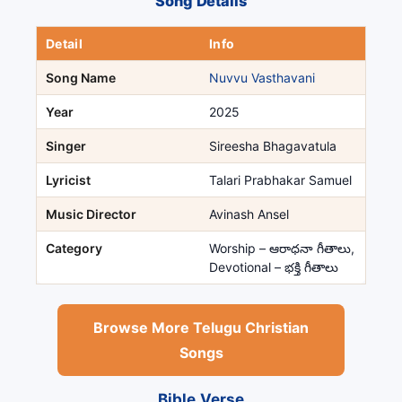
Song Details
Detail
Info
Song Name
Nuvvu Vasthavani
Year
2025
Singer
Sireesha Bhagavatula
Lyricist
Talari Prabhakar Samuel
Music Director
Avinash Ansel
Category
Worship – ఆరాధనా గీతాలు,
Devotional – భక్తి గీతాలు
Browse More Telugu Christian
Songs
Bible Verse