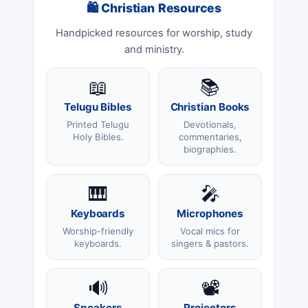
🛍 Christian Resources
Handpicked resources for worship, study
and ministry.
📖
📚
Telugu Bibles
Christian Books
Printed Telugu
Devotionals,
Holy Bibles.
commentaries,
biographies.
🎹
🎤
Keyboards
Microphones
Worship-friendly
Vocal mics for
keyboards.
singers & pastors.
🔊
📽️