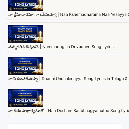
నా క్షేమాధారమా నా యేసయ్యా | Naa Kshemadharama Naa Yesayya 
నమ్మదగిన దేవుడవే | Nammadagina Devudave Song Lyrics
దాచి ఉంచలేనయ్య | Daachi Unchalenayya Song Lyrics in Telugu & 
నా దేశం సౌభాగ్యముతో | Naa Desham Saubhaagyamutho Song Lyrics