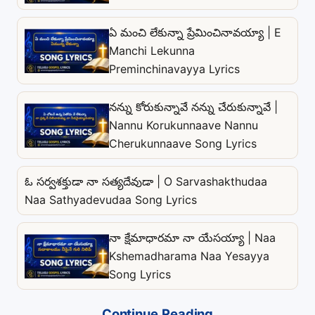
ఏ మంచి లేకున్నా ప్రేమించినావయ్యా | E
Manchi Lekunna
Preminchinavayya Lyrics
నన్ను కోరుకున్నావే నన్ను చేరుకున్నావే |
Nannu Korukunnaave Nannu
Cherukunnaave Song Lyrics
ఓ సర్వశక్తుడా నా సత్యదేవుడా | O Sarvashakthudaa
Naa Sathyadevudaa Song Lyrics
నా క్షేమాధారమా నా యేసయ్యా | Naa
Kshemadharama Naa Yesayya
Song Lyrics