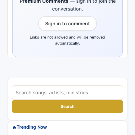
Premium Comments
— sign in to join the
conversation.
Sign in to comment
Links are not allowed and will be removed
automatically.
S
e
a
Search
r
c
🔥
Trending Now
h