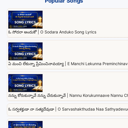
Popular Songs
ఓ సోదరా అందుకో | O Sodara Anduko Song Lyrics
ఏ మంచి లేకున్నా ప్రేమించినావయ్యా | E Manchi Lekunna Preminchina
నన్ను కోరుకున్నావే నన్ను చేరుకున్నావే | Nannu Korukunnaave Nannu
ఓ సర్వశక్తుడా నా సత్యదేవుడా | O Sarvashakthudaa Naa Sathyadev