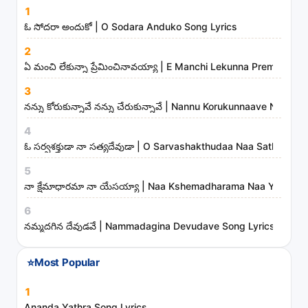
s
1
o
ఓ సోదరా అందుకో | O Sodara Anduko Song Lyrics
n
2
g
ఏ మంచి లేకున్నా ప్రేమించినావయ్యా | E Manchi Lekunna Preminchin
s
3
,
నన్ను కోరుకున్నావే నన్ను చేరుకున్నావే | Nannu Korukunnaave Nann
a
r
4
t
ఓ సర్వశక్తుడా నా సత్యదేవుడా | O Sarvashakthudaa Naa Sathyade
i
5
s
నా క్షేమాధారమా నా యేసయ్యా | Naa Kshemadharama Naa Yesayya
t
6
s
నమ్మదగిన దేవుడవే | Nammadagina Devudave Song Lyrics
a
n
⭐
Most Popular
d
m
1
i
Ananda Yathra Song Lyrics