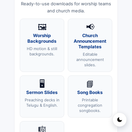
Ready-to-use downloads for worship teams
and church media.
🖼️
📢
Worship
Church
Backgrounds
Announcement
Templates
HD motion & still
backgrounds.
Editable
announcement
slides.
🖥️
📘
Sermon Slides
Song Books
Preaching decks in
Printable
Telugu & English.
congregation
songbooks.
🎼