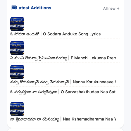
🆕
Latest Additions
All new
→
ఓ సోదరా అందుకో | O Sodara Anduko Song Lyrics
ఏ మంచి లేకున్నా ప్రేమించినావయ్యా | E Manchi Lekunna Preminchin
నన్ను కోరుకున్నావే నన్ను చేరుకున్నావే | Nannu Korukunnaave Nann
ఓ సర్వశక్తుడా నా సత్యదేవుడా | O Sarvashakthudaa Naa Sathyade
నా క్షేమాధారమా నా యేసయ్యా | Naa Kshemadharama Naa Yesayya