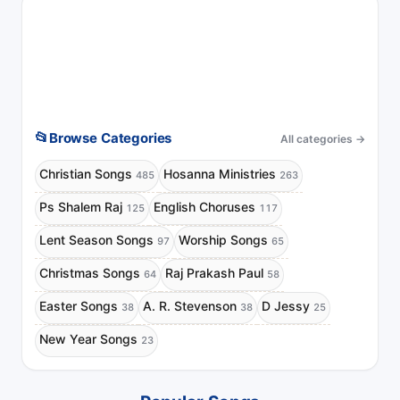
📂
Browse Categories
All categories
→
Christian Songs
Hosanna Ministries
485
263
Ps Shalem Raj
English Choruses
125
117
Lent Season Songs
Worship Songs
97
65
Christmas Songs
Raj Prakash Paul
64
58
Easter Songs
A. R. Stevenson
D Jessy
38
38
25
New Year Songs
23