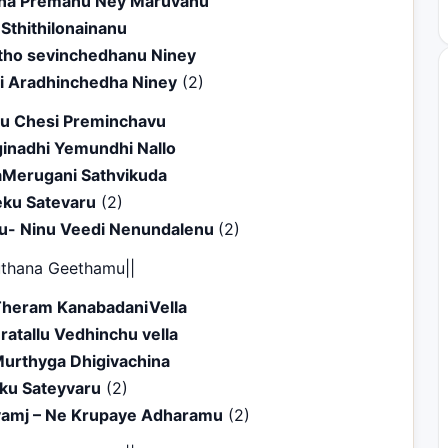
na Premanu Ney Maruvanu
 Sthithilonainanu
ho sevinchedhanu Niney
i Aradhinchedha Niney
(2)
vu Chesi Preminchavu
inadhi Yemundhi Nallo
Merugani Sathvikuda
ku Satevaru
(2)
u- Ninu Veedi Nenundalenu
(2)
uthana Geethamu||
 Theram KanabadaniVella
eratallu Vedhinchu vella
urthyga Dhigivachina
ku Sateyvaru
(2)
yamj – Ne Krupaye Adharamu
(2)