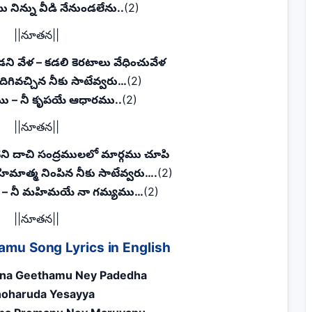
ు నిన్ను వీడి నేనుండలేను..
(2)
||నూతన||
ని వేళ – కడలి కెరటాలు వేధించువేళ
దిగివచ్చిన నీకు సాటేవ్వరు…
(2)
యము – నీ కృపయే ఆధారము..
(2)
||నూతన||
ి దాచి సంద్రములలో మార్గము చూపి
త్మ నింపిన నీకు సాటేవ్వరు….
(2)
ు – నీ మహిమయే నా గమ్యము…
(2)
||నూతన||
mu Song Lyrics in English
na Geethamu Ney Padedha
oharuda Yesayya