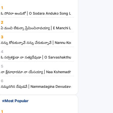
a
1
n
ఓ సోదరా అందుకో | O Sodara Anduko Song Lyrics
d
2
m
ఏ మంచి లేకున్నా ప్రేమించినావయ్యా | E Manchi Lekunna Preminchinavayy
i
3
n
నన్ను కోరుకున్నావే నన్ను చేరుకున్నావే | Nannu Korukunnaave Nannu Che
i
s
4
t
ఓ సర్వశక్తుడా నా సత్యదేవుడా | O Sarvashakthudaa Naa Sathyadevudaa
r
5
i
నా క్షేమాధారమా నా యేసయ్యా | Naa Kshemadharama Naa Yesayya Song
e
6
s
నమ్మదగిన దేవుడవే | Nammadagina Devudave Song Lyrics
⭐
Most Popular
1