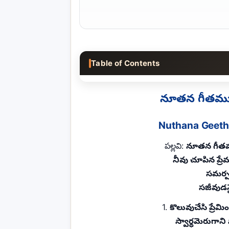
Table of Contents
నూతన గీతము
Nuthana Geeth
పల్లవి:
నూతన గీతమ
నీవు చూపిన ప్ర
సమర్పణ
సజీవుడన
1.
కొలువుచేసి ప్రే
స్వార్ధమెరుగాని