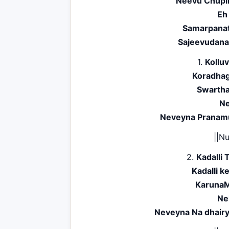
Neevu Chupi
Eh
Samarpanat
Sajeevudana
1.
Kollu
Koradhag
Swartha
Ne
Neveyna Pranam
||N
2.
Kadalli
Kadalli k
KarunaM
Ne
Neveyna Na dhair