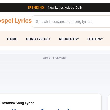
TRENDING:
New Lyrics Added Daily
spel Lyrics
HOME
SONG LYRICS
REQUESTS
OTHERS
ADVERTISEMENT
 Hosanna Song Lyrics