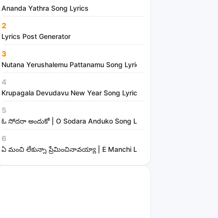
Ananda Yathra Song Lyrics
2
Lyrics Post Generator
3
Nutana Yerushalemu Pattanamu Song Lyrics | Hosanna Ministries
4
Krupagala Devudavu New Year Song Lyrics
5
ఓ సోదరా అందుకో | O Sodara Anduko Song Lyrics
6
ఏ మంచి లేకున్నా ప్రేమించినావయ్యా | E Manchi Lekunna Preminchinavayy