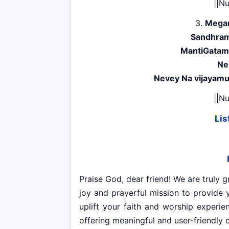
||N
3.
Megam
Sandhram
MantiGatam
Ne
Nevey Na vijayam
||N
Lis
Praise God, dear friend! We are truly gr
joy and prayerful mission to provide y
uplift your faith and worship experi
offering meaningful and user-friendly 