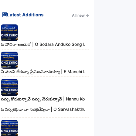
🆕
Latest Additions
All new
→
ఓ సోదరా అందుకో | O Sodara Anduko Song Lyrics
ఏ మంచి లేకున్నా ప్రేమించినావయ్యా | E Manchi Lekunna Preminchinavayy
నన్ను కోరుకున్నావే నన్ను చేరుకున్నావే | Nannu Korukunnaave Nannu Che
ఓ సర్వశక్తుడా నా సత్యదేవుడా | O Sarvashakthudaa Naa Sathyadevudaa