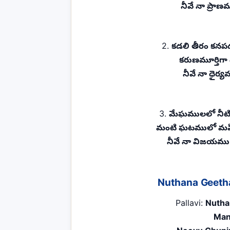
నీవే నా ప్రాణమ
2.
కడలి తీరం కనపడ
కరుణమూర్తిగా 
నీవే నా ధైర్
3.
మేఘములలో నీటిన
మంటి ఘటములో మహిమా
నీవే నా విజయమ
Nuthana Geetha
Pallavi:
Nutha
Man