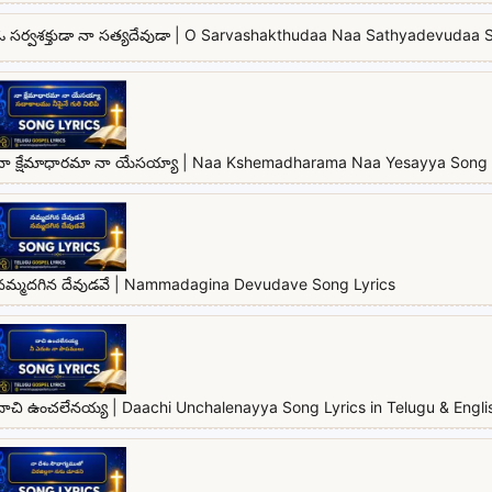
ఓ సర్వశక్తుడా నా సత్యదేవుడా | O Sarvashakthudaa Naa Sathyadevudaa 
నా క్షేమాధారమా నా యేసయ్యా | Naa Kshemadharama Naa Yesayya Song 
నమ్మదగిన దేవుడవే | Nammadagina Devudave Song Lyrics
దాచి ఉంచలేనయ్య | Daachi Unchalenayya Song Lyrics in Telugu & Engli