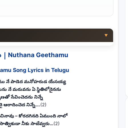
▼
 | Nuthana Geethamu
amu Song Lyrics in Telugu
ు నే పాడెద మనోహరుడ యేసయ్య
ేమను నే మరువను ఏ స్థితిలోనైనను
తో సేవించెదను నిన్నే
ై ఆరాదించెద నిన్నే….
(2)
మించినావు – కోరదగినది ఏముంది నాలో
 సాత్వికుడా నీకు సాటేవ్వరు…
(2)