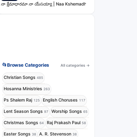
నా క్షేమాధారమా నా యేసయ్యా | Naa Kshemadharama Naa Yesayya Song
📂
Browse Categories
All categories
→
Christian Songs
485
Hosanna Ministries
263
Ps Shalem Raj
English Choruses
125
117
Lent Season Songs
Worship Songs
97
65
Christmas Songs
Raj Prakash Paul
64
58
Easter Songs
A. R. Stevenson
38
38