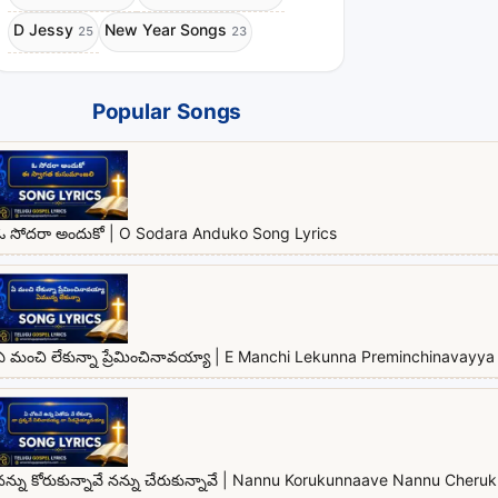
D Jessy
New Year Songs
25
23
Popular Songs
ఓ సోదరా అందుకో | O Sodara Anduko Song Lyrics
ఏ మంచి లేకున్నా ప్రేమించినావయ్యా | E Manchi Lekunna Preminchinavayya 
నన్ను కోరుకున్నావే నన్ను చేరుకున్నావే | Nannu Korukunnaave Nannu Cher