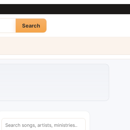
Search
S
e