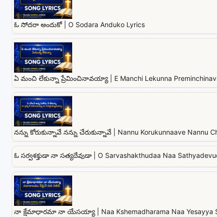
ఓ సోదరా అందుకో | O Sodara Anduko Lyrics
ఏ మంచి లేకున్నా ప్రేమించినావయ్యా | E Manchi Lekunna Preminchina
నన్ను కోరుకున్నావే నన్ను చేరుకున్నావే | Nannu Korukunnaave Nannu
ఓ సర్వశక్తుడా నా సత్యదేవుడా | O Sarvashakthudaa Naa Sathyadevu
నా క్షేమాధారమా నా యేసయ్యా | Naa Kshemadharama Naa Yesayya 