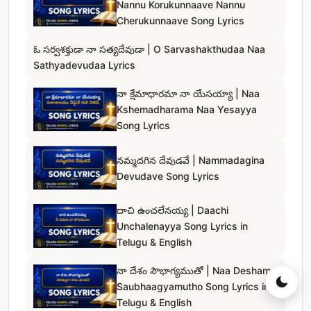
Nannu Korukunnaave Nannu
Cherukunnaave Song Lyrics
ఓ సర్వశక్తుడా నా సత్యదేవుడా | O Sarvashakthudaa Naa
Sathyadevudaa Lyrics
నా క్షేమాధారమా నా యేసయ్యా | Naa
Kshemadharama Naa Yesayya
Song Lyrics
నమ్మదగిన దేవుడవే | Nammadagina
Devudave Song Lyrics
దాచి ఉంచలేనయ్య | Daachi
Unchalenayya Song Lyrics in
Telugu & English
నా దేశం సౌభాగ్యముతో | Naa Desham
Saubhaagyamutho Song Lyrics in
Telugu & English