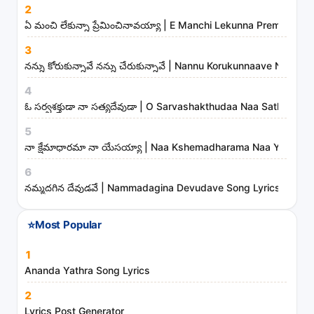
2
g
ఏ మంచి లేకున్నా ప్రేమించినావయ్యా | E Manchi Lekunna Preminchin
s
3
,
నన్ను కోరుకున్నావే నన్ను చేరుకున్నావే | Nannu Korukunnaave Nann
a
r
4
t
ఓ సర్వశక్తుడా నా సత్యదేవుడా | O Sarvashakthudaa Naa Sathyadev
i
5
s
నా క్షేమాధారమా నా యేసయ్యా | Naa Kshemadharama Naa Yesayya
t
6
s
నమ్మదగిన దేవుడవే | Nammadagina Devudave Song Lyrics
a
n
⭐
Most Popular
d
m
1
i
Ananda Yathra Song Lyrics
n
2
i
Lyrics Post Generator