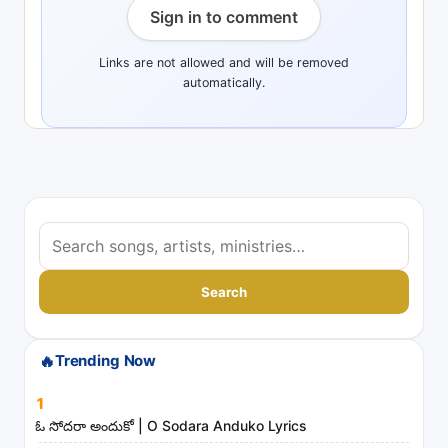
Sign in to comment
Links are not allowed and will be removed
automatically.
S
e
a
Search
r
c
🔥
Trending Now
h
s
1
o
ఓ సోదరా అందుకో | O Sodara Anduko Lyrics
n