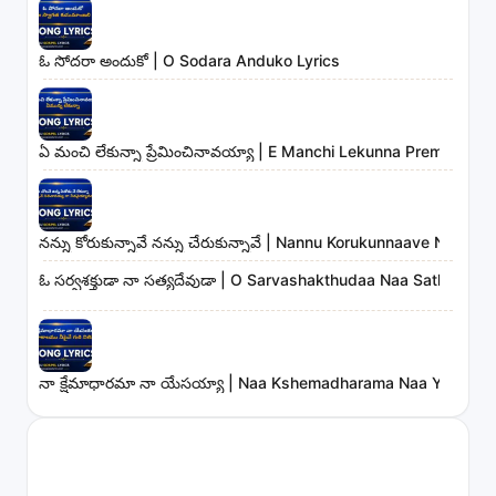
ఓ సోదరా అందుకో | O Sodara Anduko Lyrics
ఏ మంచి లేకున్నా ప్రేమించినావయ్యా | E Manchi Lekunna Preminchin
నన్ను కోరుకున్నావే నన్ను చేరుకున్నావే | Nannu Korukunnaave Nann
ఓ సర్వశక్తుడా నా సత్యదేవుడా | O Sarvashakthudaa Naa Sathyadev
నా క్షేమాధారమా నా యేసయ్యా | Naa Kshemadharama Naa Yesayya