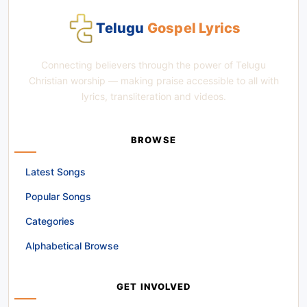
Telugu
Gospel Lyrics
Connecting believers through the power of Telugu
Christian worship — making praise accessible to all with
lyrics, transliteration and videos.
BROWSE
Latest Songs
Popular Songs
Categories
Alphabetical Browse
GET INVOLVED