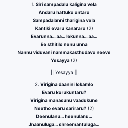
1.
Siri sampadalu kaligina vela
Andaru hattuku untaru
Sampadalanni tharigina vela
Kantiki evaru kanararu
(2)
Evarunna… aa… lekunna… aa…
Ee sthitilo nenu unna
Nannu viduvani nammakasthudavu neeve
Yesayya
(2)
|| Yesayya ||
2.
Virigina daanini lokamlo
Evaru korukuntaru?
Virigina manasunu vaadukune
Neetho evaru sariraru?
(2)
Deenulanu… heenulanu…
Jnaanuluga… shreemantuluga…