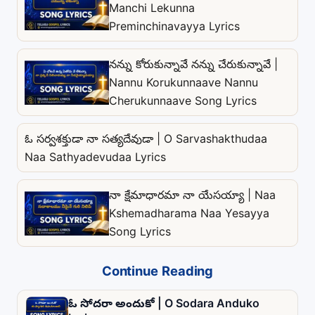
Manchi Lekunna
Preminchinavayya Lyrics
నన్ను కోరుకున్నావే నన్ను చేరుకున్నావే |
Nannu Korukunnaave Nannu
Cherukunnaave Song Lyrics
ఓ సర్వశక్తుడా నా సత్యదేవుడా | O Sarvashakthudaa
Naa Sathyadevudaa Lyrics
నా క్షేమాధారమా నా యేసయ్యా | Naa
Kshemadharama Naa Yesayya
Song Lyrics
Continue Reading
ఓ సోదరా అందుకో | O Sodara Anduko