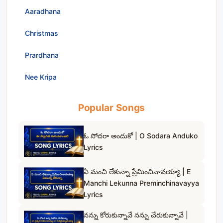
Aaradhana
Christmas
Prardhana
Nee Kripa
Popular Songs
ఓ సోదరా అందుకో | O Sodara Anduko
Lyrics
ఏ మంచి లేకున్నా ప్రేమించినావయ్యా | E
Manchi Lekunna Preminchinavayya
Lyrics
నన్ను కోరుకున్నావే నన్ను చేరుకున్నావే |