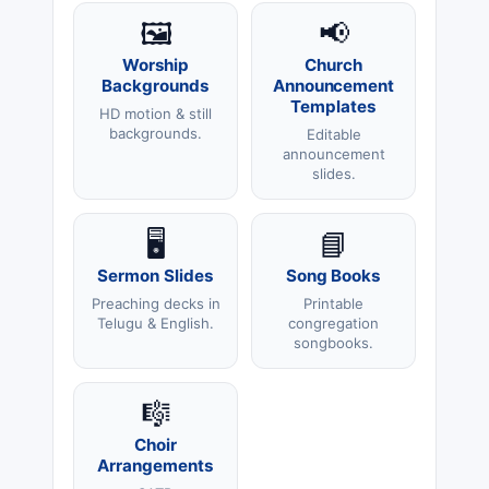
🖼️
📢
Worship
Church
Backgrounds
Announcement
Templates
HD motion & still
backgrounds.
Editable
announcement
slides.
🖥️
📘
Sermon Slides
Song Books
Preaching decks in
Printable
Telugu & English.
congregation
songbooks.
🎼
Choir
Arrangements