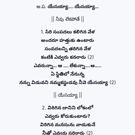
అ.ప.
యేసయ్యా…. యేసయ్యా…
|| నీవు లేకపోతే ||
1.
సిరి సంపదలు కలిగిన వేళ
అందరూ హత్తుకు ఉంటారు
సంపదలన్ని తరిగిన వేళ
కంటికి ఎవ్వరు కనరారు
(2)
ఎవరున్నా… ఆ …. లేకున్నా….ఆ…..
ఏ స్థితిలో నేనున్న
నన్ను విడువని నమ్మకస్థుడవు నీవె యేసయ్యా
(2)
|| యేసయ్యా ||
2.
విరిగిన దానిని లోకంలో
ఎవ్వరు కోరుకుంటారు?
విరిగిన మనసును వాడుకునే
నీతో ఎవ్వరు సరిరారు
(2)