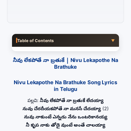
Table of Contents
▼
నీవు లేకపోతే నా బ్రతుకే | Nivu Lekapothe Na
Brathuke
Nivu Lekapothe Na Brathuke Song Lyrics
in Telugu
పల్లవి:
నీవు లేకపోతే నా బ్రతుకే లేదయ్యా
నువు చేరదీయకపోతే నా మనసే చేదయ్యా
(2)
నువు నాకుంటే ఎన్నడు నేను ఒంటరికానయ్య
నీ కృప నాకు తోడై వుంటే అంతే చాలయ్యా