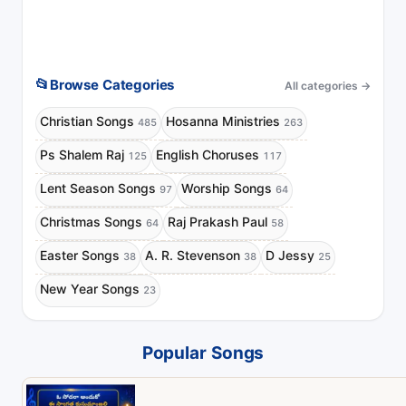
📂
Browse Categories
All categories
→
Christian Songs
Hosanna Ministries
485
263
Ps Shalem Raj
English Choruses
125
117
Lent Season Songs
Worship Songs
97
64
Christmas Songs
Raj Prakash Paul
64
58
Easter Songs
A. R. Stevenson
D Jessy
38
38
25
New Year Songs
23
Popular Songs