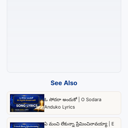
See Also
ఓ సోదరా అందుకో | O Sodara
Anduko Lyrics
ఏ మంచి లేకున్నా ప్రేమించినావయ్యా | E