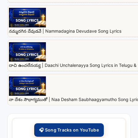
నమ్మదగిన దేవుడవే | Nammadagina Devudave Song Lyrics
దాచి ఉంచలేనయ్య | Daachi Unchalenayya Song Lyrics in Telugu & 
నా దేశం సౌభాగ్యముతో | Naa Desham Saubhaagyamutho Song Lyrics
🎧 Song Tracks on YouTube