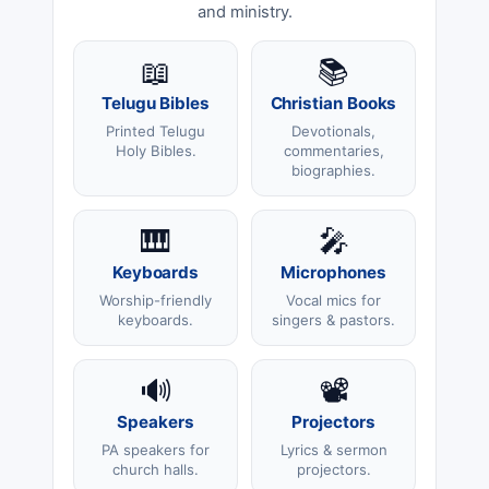
and ministry.
📖
📚
Telugu Bibles
Christian Books
Printed Telugu
Devotionals,
Holy Bibles.
commentaries,
biographies.
🎹
🎤
Keyboards
Microphones
Worship-friendly
Vocal mics for
keyboards.
singers & pastors.
🔊
📽️
Speakers
Projectors
PA speakers for
Lyrics & sermon
church halls.
projectors.