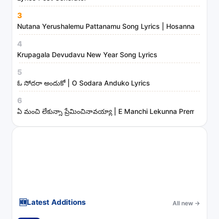
s
3
t
Nutana Yerushalemu Pattanamu Song Lyrics | Hosanna Ministr
r
4
i
Krupagala Devudavu New Year Song Lyrics
e
s
5
ఓ సోదరా అందుకో | O Sodara Anduko Lyrics
6
ఏ మంచి లేకున్నా ప్రేమించినావయ్యా | E Manchi Lekunna Preminchin
🆕
Latest Additions
All new
→