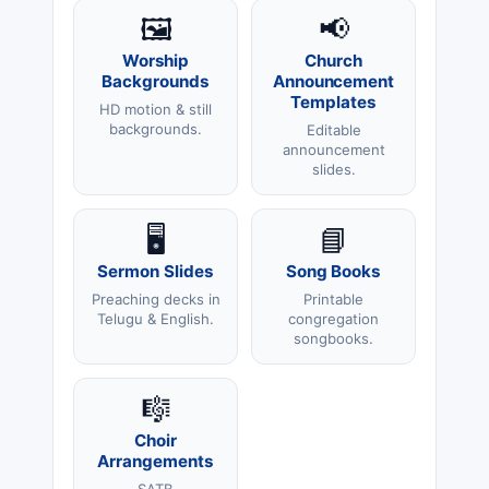
🖼️
📢
Worship
Church
Backgrounds
Announcement
Templates
HD motion & still
backgrounds.
Editable
announcement
slides.
🖥️
📘
Sermon Slides
Song Books
Preaching decks in
Printable
Telugu & English.
congregation
songbooks.
🎼
Choir
Arrangements
SATB