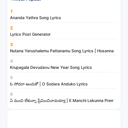
1
Ananda Yathra Song Lyrics
2
Lyrics Post Generator
3
Nutana Yerushalemu Pattanamu Song Lyrics | Hosanna Ministr
4
Krupagala Devudavu New Year Song Lyrics
5
ఓ సోదరా అందుకో | O Sodara Anduko Lyrics
6
ఏ మంచి లేకున్నా ప్రేమించినావయ్యా | E Manchi Lekunna Preminchin