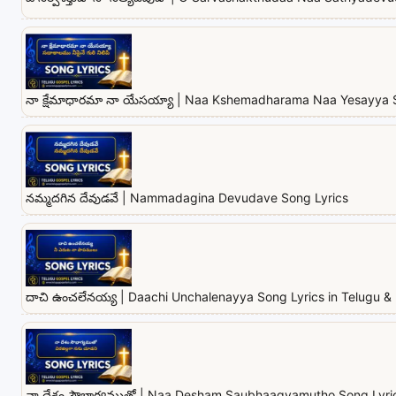
నా క్షేమాధారమా నా యేసయ్యా | Naa Kshemadharama Naa Yesayya 
నమ్మదగిన దేవుడవే | Nammadagina Devudave Song Lyrics
దాచి ఉంచలేనయ్య | Daachi Unchalenayya Song Lyrics in Telugu & 
నా దేశం సౌభాగ్యముతో | Naa Desham Saubhaagyamutho Song Lyrics