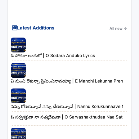
🆕
Latest Additions
All new
→
ఓ సోదరా అందుకో | O Sodara Anduko Lyrics
ఏ మంచి లేకున్నా ప్రేమించినావయ్యా | E Manchi Lekunna Preminchin
నన్ను కోరుకున్నావే నన్ను చేరుకున్నావే | Nannu Korukunnaave Nann
ఓ సర్వశక్తుడా నా సత్యదేవుడా | O Sarvashakthudaa Naa Sathyadev