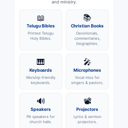
and ministry.
📖
📚
Telugu Bibles
Christian Books
Printed Telugu
Devotionals,
Holy Bibles.
commentaries,
biographies.
🎹
🎤
Keyboards
Microphones
Worship-friendly
Vocal mics for
keyboards.
singers & pastors.
🔊
📽️
Speakers
Projectors
PA speakers for
Lyrics & sermon
church halls.
projectors.