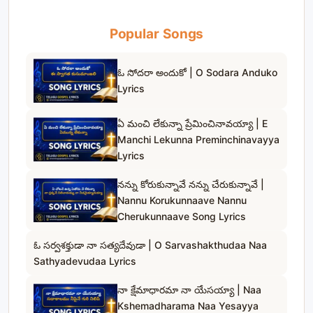
Popular Songs
ఓ సోదరా అందుకో | O Sodara Anduko
Lyrics
ఏ మంచి లేకున్నా ప్రేమించినావయ్యా | E
Manchi Lekunna Preminchinavayya
Lyrics
నన్ను కోరుకున్నావే నన్ను చేరుకున్నావే |
Nannu Korukunnaave Nannu
Cherukunnaave Song Lyrics
ఓ సర్వశక్తుడా నా సత్యదేవుడా | O Sarvashakthudaa Naa
Sathyadevudaa Lyrics
నా క్షేమాధారమా నా యేసయ్యా | Naa
Kshemadharama Naa Yesayya