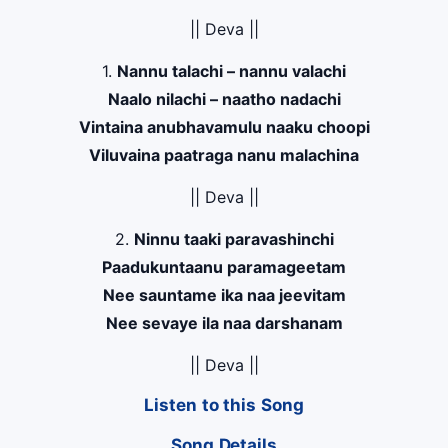
|| Deva ||
1.
Nannu talachi – nannu valachi
Naalo nilachi – naatho nadachi
Vintaina anubhavamulu naaku choopi
Viluvaina paatraga nanu malachina
|| Deva ||
2.
Ninnu taaki paravashinchi
Paadukuntaanu paramageetam
Nee sauntame ika naa jeevitam
Nee sevaye ila naa darshanam
|| Deva ||
Listen to this Song
Song Details