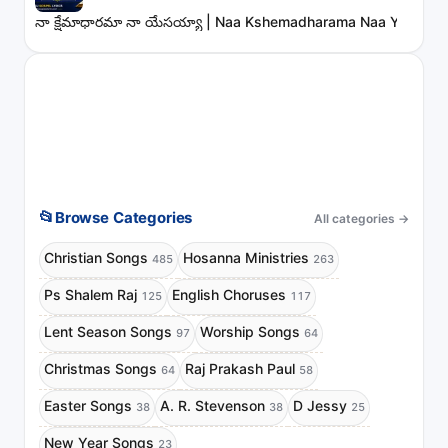
నా క్షేమాధారమా నా యేసయ్యా | Naa Kshemadharama Naa Yesayya
📂
Browse Categories
All categories
→
Christian Songs
Hosanna Ministries
485
263
Ps Shalem Raj
English Choruses
125
117
Lent Season Songs
Worship Songs
97
64
Christmas Songs
Raj Prakash Paul
64
58
Easter Songs
A. R. Stevenson
D Jessy
38
38
25
New Year Songs
23