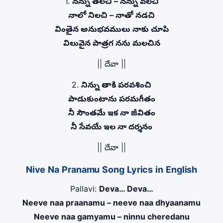
1.
నన్ను తలచి – నన్ను వలచి
నాలో నిలచి – నాతో నడచి
వింతైన అనుభవములు నాకు చూపి
విలువైన పాత్రగ నను మలచిన
|| దేవా ||
2.
నిన్ను తాకి పరవశించి
పాడుకుంటాను పరమగీతం
నీ సౌంతమే ఇక నా జీవితం
నీ సేవయే ఇల నా దర్శనం
|| దేవా ||
Nive Na Pranamu Song Lyrics in English
Pallavi:
Deva… Deva…
Neeve naa praanamu – neeve naa dhyaanamu
Neeve naa gamyamu – ninnu cheredanu