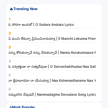
s
t
🔥
Trending Now
s
1
a
ఓ సోదరా అందుకో | O Sodara Anduko Lyrics
n
d
2
ఏ మంచి లేకున్నా ప్రేమించినావయ్యా | E Manchi Lekunna Preminchin
m
i
3
n
నన్ను కోరుకున్నావే నన్ను చేరుకున్నావే | Nannu Korukunnaave Nann
i
4
s
ఓ సర్వశక్తుడా నా సత్యదేవుడా | O Sarvashakthudaa Naa Sathyadev
t
5
r
నా క్షేమాధారమా నా యేసయ్యా | Naa Kshemadharama Naa Yesayya
i
6
e
నమ్మదగిన దేవుడవే | Nammadagina Devudave Song Lyrics
s
⭐
Most Popular