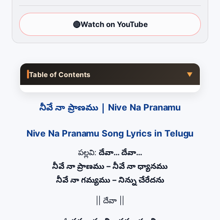
🔴
Watch on YouTube
Table of Contents
▼
నీవే నా ప్రాణము | Nive Na Pranamu
Nive Na Pranamu Song Lyrics in Telugu
పల్లవి:
దేవా… దేవా…
నీవే నా ప్రాణము – నీవే నా ధ్యానము
నీవే నా గమ్యము – నిన్ను చేరేదను
|| దేవా ||