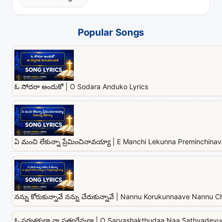
Popular Songs
ఓ సోదరా అందుకో | O Sodara Anduko Lyrics
ఏ మంచి లేకున్నా ప్రేమించినావయ్యా | E Manchi Lekunna Preminchina
నన్ను కోరుకున్నావే నన్ను చేరుకున్నావే | Nannu Korukunnaave Nannu
ఓ సర్వశక్తుడా నా సత్యదేవుడా | O Sarvashakthudaa Naa Sathyadevu