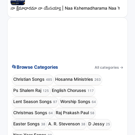
నా క్షేమాధారమా నా యేసయ్యా | Naa Kshemadharama Naa Yesayya
📂
Browse Categories
All categories
→
Christian Songs
Hosanna Ministries
485
263
Ps Shalem Raj
English Choruses
125
117
Lent Season Songs
Worship Songs
97
64
Christmas Songs
Raj Prakash Paul
64
58
Easter Songs
A. R. Stevenson
D Jessy
38
38
25
New Year Songs