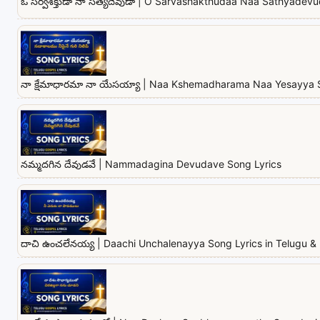
ఓ సర్వశక్తుడా నా సత్యదేవుడా | O Sarvashakthudaa Naa Sathyadevu
నా క్షేమాధారమా నా యేసయ్యా | Naa Kshemadharama Naa Yesayya 
నమ్మదగిన దేవుడవే | Nammadagina Devudave Song Lyrics
దాచి ఉంచలేనయ్య | Daachi Unchalenayya Song Lyrics in Telugu & 