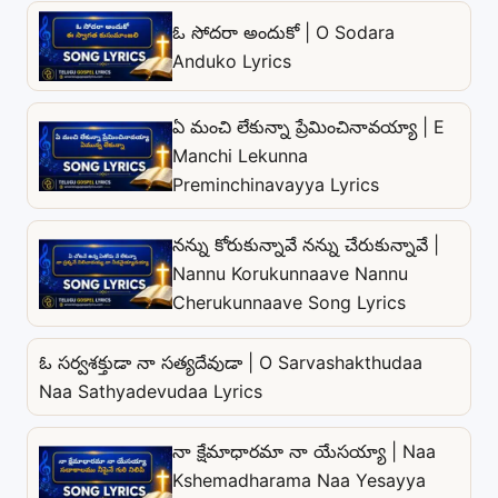
ఓ సోదరా అందుకో | O Sodara
Anduko Lyrics
ఏ మంచి లేకున్నా ప్రేమించినావయ్యా | E
Manchi Lekunna
Preminchinavayya Lyrics
నన్ను కోరుకున్నావే నన్ను చేరుకున్నావే |
Nannu Korukunnaave Nannu
Cherukunnaave Song Lyrics
ఓ సర్వశక్తుడా నా సత్యదేవుడా | O Sarvashakthudaa
Naa Sathyadevudaa Lyrics
నా క్షేమాధారమా నా యేసయ్యా | Naa
Kshemadharama Naa Yesayya