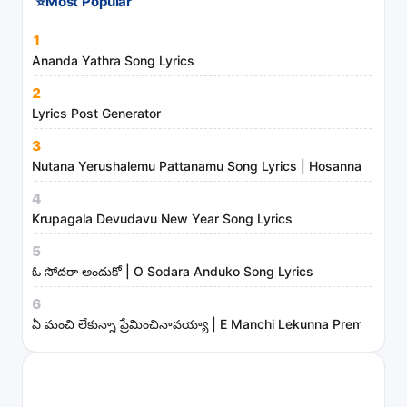
⭐
Most Popular
d
m
1
i
Ananda Yathra Song Lyrics
n
2
i
Lyrics Post Generator
s
3
t
Nutana Yerushalemu Pattanamu Song Lyrics | Hosanna Ministr
r
4
i
Krupagala Devudavu New Year Song Lyrics
e
s
5
ఓ సోదరా అందుకో | O Sodara Anduko Song Lyrics
6
ఏ మంచి లేకున్నా ప్రేమించినావయ్యా | E Manchi Lekunna Preminchin