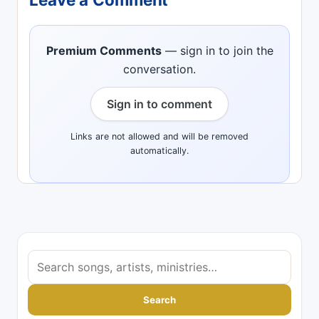
Leave a Comment
Premium Comments
— sign in to join the
conversation.
Sign in to comment
Links are not allowed and will be removed
automatically.
S
e
a
Search
r