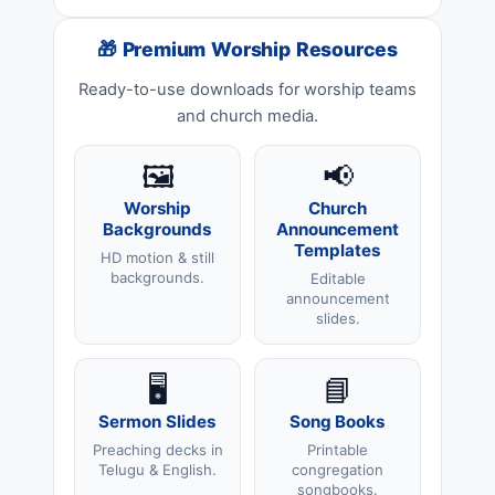
🎁 Premium Worship Resources
Ready-to-use downloads for worship teams
and church media.
🖼️
📢
Worship
Church
Backgrounds
Announcement
Templates
HD motion & still
backgrounds.
Editable
announcement
slides.
🖥️
📘
Sermon Slides
Song Books
Preaching decks in
Printable
Telugu & English.
congregation
songbooks.