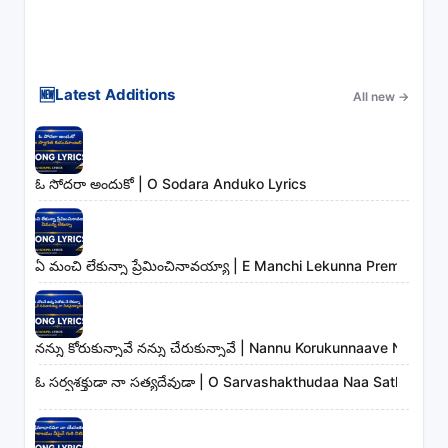
🆕
Latest Additions
All new
→
ఓ సోదరా అందుకో | O Sodara Anduko Lyrics
ఏ మంచి లేకున్నా ప్రేమించినావయ్యా | E Manchi Lekunna Preminchin
నన్ను కోరుకున్నావే నన్ను చేరుకున్నావే | Nannu Korukunnaave Nann
ఓ సర్వశక్తుడా నా సత్యదేవుడా | O Sarvashakthudaa Naa Sathyadev