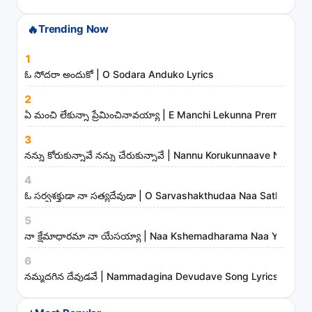
c
🔥
Trending Now
h
s
1
o
ఓ సోదరా అందుకో | O Sodara Anduko Lyrics
n
2
g
ఏ మంచి లేకున్నా ప్రేమించినావయ్యా | E Manchi Lekunna Preminchin
s
3
,
నన్ను కోరుకున్నావే నన్ను చేరుకున్నావే | Nannu Korukunnaave Nann
a
r
4
t
ఓ సర్వశక్తుడా నా సత్యదేవుడా | O Sarvashakthudaa Naa Sathyadev
i
5
s
నా క్షేమాధారమా నా యేసయ్యా | Naa Kshemadharama Naa Yesayya
t
6
s
నమ్మదగిన దేవుడవే | Nammadagina Devudave Song Lyrics
a
n