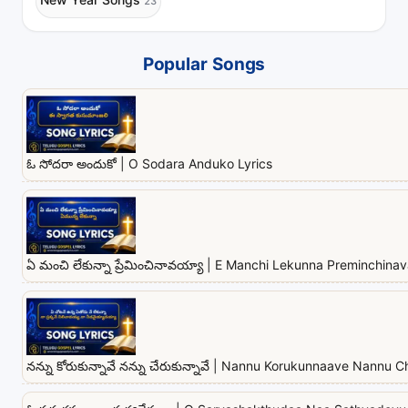
23
Popular Songs
ఓ సోదరా అందుకో | O Sodara Anduko Lyrics
ఏ మంచి లేకున్నా ప్రేమించినావయ్యా | E Manchi Lekunna Preminchina
నన్ను కోరుకున్నావే నన్ను చేరుకున్నావే | Nannu Korukunnaave Nannu