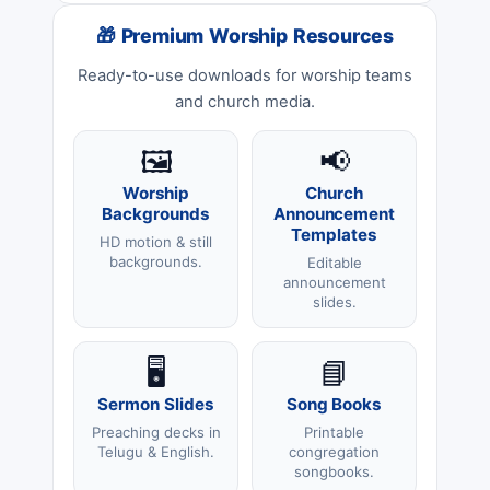
🎁 Premium Worship Resources
Ready-to-use downloads for worship teams
and church media.
🖼️
📢
Worship
Church
Backgrounds
Announcement
Templates
HD motion & still
backgrounds.
Editable
announcement
slides.
🖥️
📘
Sermon Slides
Song Books
Preaching decks in
Printable
Telugu & English.
congregation
songbooks.