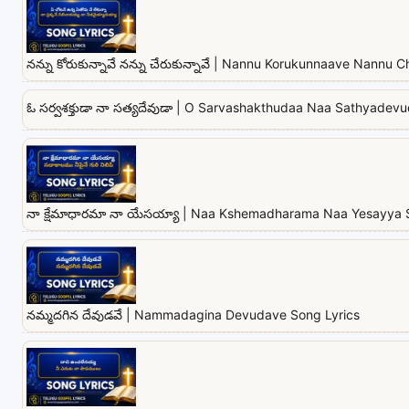
నన్ను కోరుకున్నావే నన్ను చేరుకున్నావే | Nannu Korukunnaave Nannu
ఓ సర్వశక్తుడా నా సత్యదేవుడా | O Sarvashakthudaa Naa Sathyadevu
నా క్షేమాధారమా నా యేసయ్యా | Naa Kshemadharama Naa Yesayya 
నమ్మదగిన దేవుడవే | Nammadagina Devudave Song Lyrics