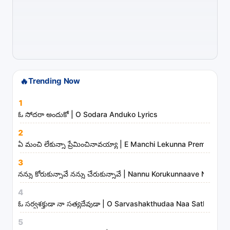
a
r
t
i
s
t
🔥
Trending Now
s
1
a
ఓ సోదరా అందుకో | O Sodara Anduko Lyrics
n
d
2
ఏ మంచి లేకున్నా ప్రేమించినావయ్యా | E Manchi Lekunna Preminchin
m
i
3
n
నన్ను కోరుకున్నావే నన్ను చేరుకున్నావే | Nannu Korukunnaave Nann
i
4
s
ఓ సర్వశక్తుడా నా సత్యదేవుడా | O Sarvashakthudaa Naa Sathyadev
t
5
r