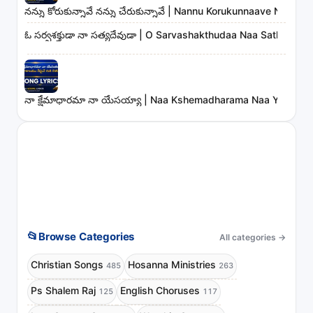
నన్ను కోరుకున్నావే నన్ను చేరుకున్నావే | Nannu Korukunnaave Nann
ఓ సర్వశక్తుడా నా సత్యదేవుడా | O Sarvashakthudaa Naa Sathyadev
నా క్షేమాధారమా నా యేసయ్యా | Naa Kshemadharama Naa Yesayya
📂
Browse Categories
All categories
→
Christian Songs
Hosanna Ministries
485
263
Ps Shalem Raj
English Choruses
125
117