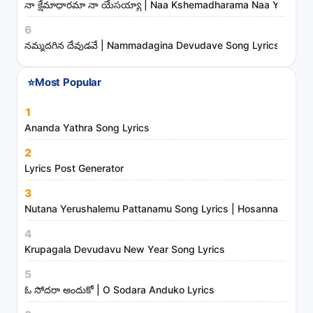
నా క్షేమాధారమా నా యేసయ్యా | Naa Kshemadharama Naa Yesayya
i
6
e
నమ్మదగిన దేవుడవే | Nammadagina Devudave Song Lyrics
s
⭐
Most Popular
1
Ananda Yathra Song Lyrics
2
Lyrics Post Generator
3
Nutana Yerushalemu Pattanamu Song Lyrics | Hosanna Ministr
4
Krupagala Devudavu New Year Song Lyrics
5
ఓ సోదరా అందుకో | O Sodara Anduko Lyrics