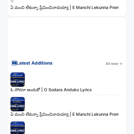
6
ఏ మంచి లేకున్నా ప్రేమించినావయ్యా | E Manchi Lekunna Preminchin
🆕
Latest Additions
All new
→
ఓ సోదరా అందుకో | O Sodara Anduko Lyrics
ఏ మంచి లేకున్నా ప్రేమించినావయ్యా | E Manchi Lekunna Preminchin