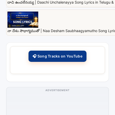
దాచి ఉంచలేనయ్య | Daachi Unchalenayya Song Lyrics in Telugu & 
నా దేశం సౌభాగ్యముతో | Naa Desham Saubhaagyamutho Song Lyrics
🎧 Song Tracks on YouTube
ADVERTISEMENT