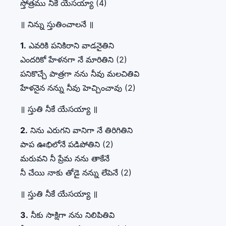
స్తోత్రము నీకే యేసయ్యా (4)
॥ నిన్ను స్తుతించాలనే ॥
1.
ఎవరికి పనికిరాని వాడనైతిని
ఎందరికో హేళనగా నే మారితిని (2)
పనికొచ్చే పాత్రగా నను నీవు మలచితివి
హేళనైన నన్ను నీవు హెచ్చించావు (2)
॥ స్తుతి నీకే యేసయ్యా ॥
2.
నిను ఎరుగని వానిగా నే తిరిగితిని
పాప ఊభిలోనే పడిపోతిని (2)
మరువని నీ ప్రేమ నను తాకేనే
నీ చేయి నాకు తోడై నన్ను లేపెనే (2)
॥ స్తుతి నీకే యేసయ్యా ॥
3.
నీకు సాక్షిగా నను నిలిపితివి