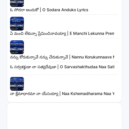
ఓ సోదరా అందుకో | O Sodara Anduko Lyrics
ఏ మంచి లేకున్నా ప్రేమించినావయ్యా | E Manchi Lekunna Preminchin
నన్ను కోరుకున్నావే నన్ను చేరుకున్నావే | Nannu Korukunnaave Nann
ఓ సర్వశక్తుడా నా సత్యదేవుడా | O Sarvashakthudaa Naa Sathyadev
నా క్షేమాధారమా నా యేసయ్యా | Naa Kshemadharama Naa Yesayya