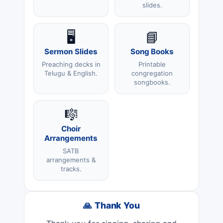
slides.
🖥️
📘
Sermon Slides
Song Books
Preaching decks in
Printable
Telugu & English.
congregation
songbooks.
🎼
Choir
Arrangements
SATB
arrangements &
tracks.
🙏 Thank You