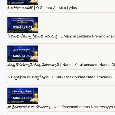
ఓ సోదరా అందుకో | O Sodara Anduko Lyrics
ఏ మంచి లేకున్నా ప్రేమించినావయ్యా | E Manchi Lekunna Preminchina
నన్ను కోరుకున్నావే నన్ను చేరుకున్నావే | Nannu Korukunnaave Nannu
ఓ సర్వశక్తుడా నా సత్యదేవుడా | O Sarvashakthudaa Naa Sathyadevu
నా క్షేమాధారమా నా యేసయ్యా | Naa Kshemadharama Naa Yesayya 