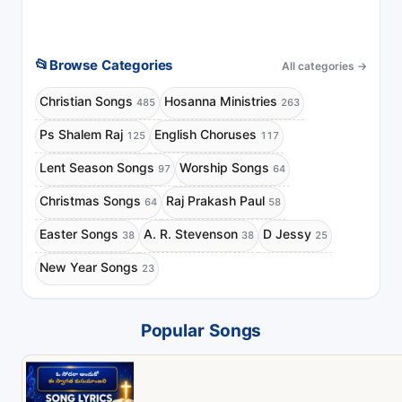
📂
Browse Categories
All categories
→
Christian Songs
Hosanna Ministries
485
263
Ps Shalem Raj
English Choruses
125
117
Lent Season Songs
Worship Songs
97
64
Christmas Songs
Raj Prakash Paul
64
58
Easter Songs
A. R. Stevenson
D Jessy
38
38
25
New Year Songs
23
Popular Songs