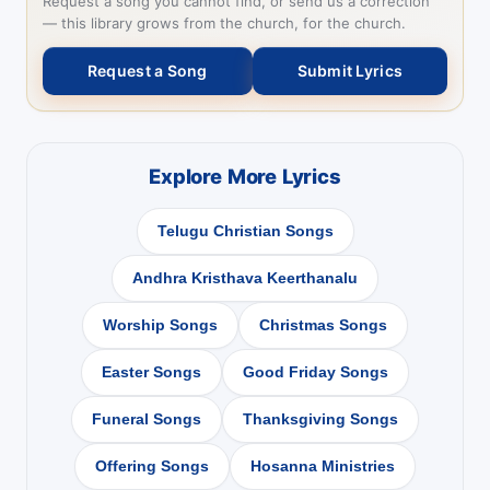
Request a song you cannot find, or send us a correction
— this library grows from the church, for the church.
Request a Song
Submit Lyrics
Explore More Lyrics
Telugu Christian Songs
Andhra Kristhava Keerthanalu
Worship Songs
Christmas Songs
Easter Songs
Good Friday Songs
Funeral Songs
Thanksgiving Songs
Offering Songs
Hosanna Ministries