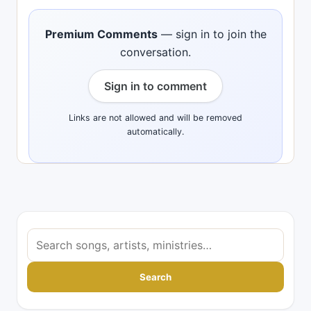
Premium Comments
— sign in to join the
conversation.
Sign in to comment
Links are not allowed and will be removed
automatically.
S
e
a
Search
r
c