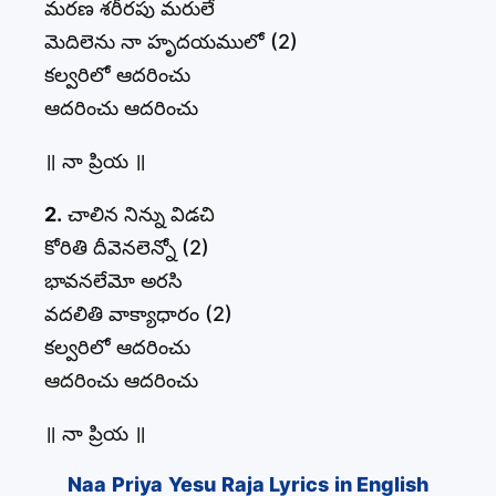
మరణ శరీరపు మరులే
మెదిలెను నా హృదయములో (2)
కల్వరిలో ఆదరించు
ఆదరించు ఆదరించు
॥ నా ప్రియ ॥
2.
చాలిన నిన్ను విడచి
కోరితి దీవెనలెన్నో (2)
భావనలేమో అరసి
వదలితి వాక్యాధారం (2)
కల్వరిలో ఆదరించు
ఆదరించు ఆదరించు
॥ నా ప్రియ ॥
Naa Priya Yesu Raja Lyrics in English