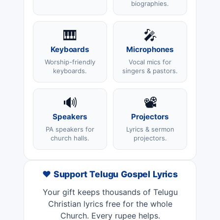
biographies.
🎹
🎤
Keyboards
Microphones
Worship-friendly
Vocal mics for
keyboards.
singers & pastors.
🔊
📽️
Speakers
Projectors
PA speakers for
Lyrics & sermon
church halls.
projectors.
❤️ Support Telugu Gospel Lyrics
Your gift keeps thousands of Telugu
Christian lyrics free for the whole
Church. Every rupee helps.