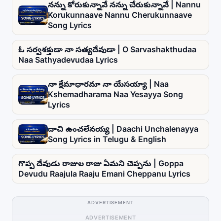
నన్ను కోరుకున్నావే నన్ను చేరుకున్నావే | Nannu
Korukunnaave Nannu Cherukunnaave
Song Lyrics
ఓ సర్వశక్తుడా నా సత్యదేవుడా | O Sarvashakthudaa
Naa Sathyadevudaa Lyrics
నా క్షేమాధారమా నా యేసయ్యా | Naa
Kshemadharama Naa Yesayya Song
Lyrics
దాచి ఉంచలేనయ్య | Daachi Unchalenayya
Song Lyrics in Telugu & English
గొప్ప దేవుడు రాజుల రాజు ఏమని చెప్పను | Goppa
Devudu Raajula Raaju Emani Cheppanu Lyrics
ADVERTISEMENT
ADVERTISEMENT