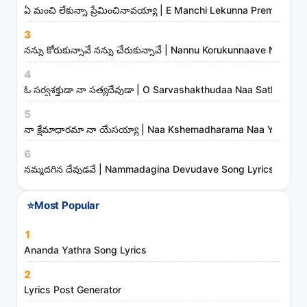
ఏ మంచి లేకున్నా ప్రేమించినావయ్యా | E Manchi Lekunna Preminchin
m
i
3
n
నన్ను కోరుకున్నావే నన్ను చేరుకున్నావే | Nannu Korukunnaave Nann
i
4
s
ఓ సర్వశక్తుడా నా సత్యదేవుడా | O Sarvashakthudaa Naa Sathyadev
t
5
r
నా క్షేమాధారమా నా యేసయ్యా | Naa Kshemadharama Naa Yesayya
i
6
e
నమ్మదగిన దేవుడవే | Nammadagina Devudave Song Lyrics
s
⭐
Most Popular
1
Ananda Yathra Song Lyrics
2
Lyrics Post Generator