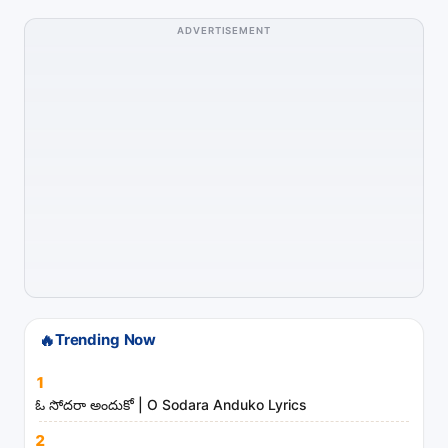
h
ADVERTISEMENT
s
o
n
g
s
,
a
r
t
i
s
t
🔥
Trending Now
s
1
a
ఓ సోదరా అందుకో | O Sodara Anduko Lyrics
n
d
2