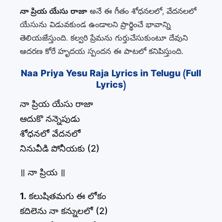
నా ప్రియ యేసు రాజా
అనే ఈ గీతం శోధనలలో, వేదనలలో
యేసును విడువకుండ ఉండాలని ప్రార్థించే భావాన్ని
తెలియజేస్తుంది. కల్వరి ప్రేమను గుర్తుచేసుకుంటూ దేవుని
ఆదరణ కోరే హృదయ స్పందన ఈ పాటలో కనిపిస్తుంది.
Naa Priya Yesu Raja Lyrics in Telugu (Full
Lyrics)
నా ప్రియ యేసు రాజా
ఆదుకొ నన్నెపుడు
శోధనలో వేదనలో
నినువీడి పోనీయకు (2)
॥ నా ప్రియ ॥
1.
కలుషితమగు ఈ లోకం
కదిలెను నా కన్నులలో (2)