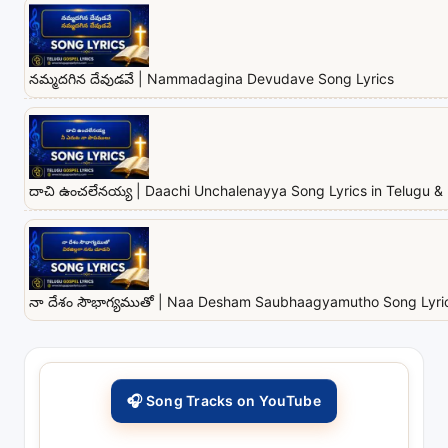
నమ్మదగిన దేవుడవే | Nammadagina Devudave Song Lyrics
దాచి ఉంచలేనయ్య | Daachi Unchalenayya Song Lyrics in Telugu & 
నా దేశం సౌభాగ్యముతో | Naa Desham Saubhaagyamutho Song Lyrics
🎧 Song Tracks on YouTube