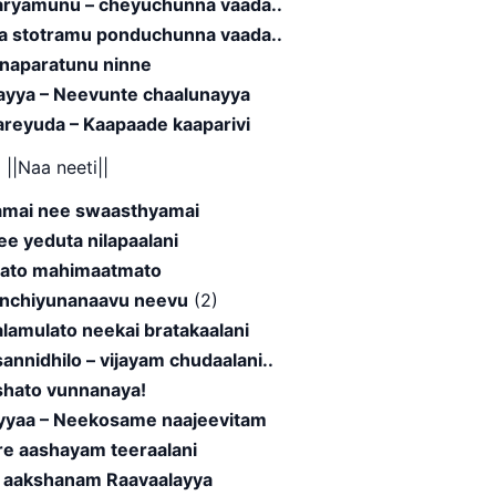
ryamunu – cheyuchunna vaada..
ka stotramu ponduchunna vaada..
naparatunu ninne
yya – Neevunte chaalunayya
areyuda – Kaapaade kaaparivi
||Naa neeti||
mai nee swaasthyamai
e yeduta nilapaalani
ato mahimaatmato
nchiyunanaavu neevu
(2)
lamulato neekai bratakaalani
annidhilo – vijayam chudaalani..
hato vunnanaya!
yyaa – Neekosame naajeevitam
re aashayam teeraalani
 aakshanam Raavaalayya