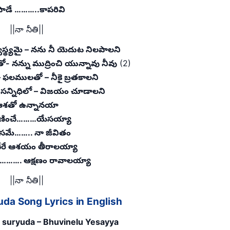
పాడే ………..కాపరివి
||నా నీతి||
ాస్థ్యమై – నను నీ యెదుట నిలపాలని
- నన్ను ముద్రించి యున్నావు నీవు
(2)
ఫలములతో – నీకై బ్రతకాలని
ీ సన్నిధిలో – విజయం చూడాలని
శతో ఉన్నానయా
ుణించే………యేసయ్యా
ోసమే…….. నా జీవితం
చేరే ఆశయం తీరాలయ్యా
ే………. ఆక్షణం రావాలయ్యా
||నా నీతి||
uda Song Lyrics in English
i suryuda – Bhuvinelu Yesayya