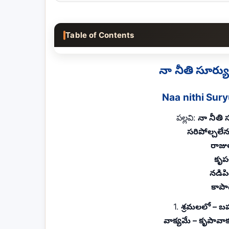
Table of Contents
నా నీతి సూర్య
Naa nithi Sur
పల్లవి:
నా నీతి
సరిపోల్చలే
రాజ
కృప
నడిప
కాపా
1.
శ్రమలలో – బ
వాక్యమే – కృపావా