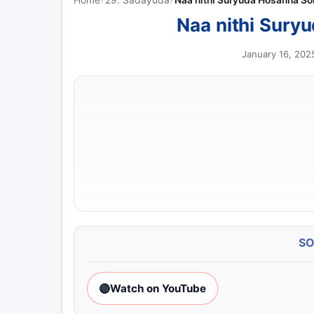
Naa nithi Suryuda Hosanna So
Naa nithi Sury
January 16, 202
S
🔴
Watch on YouTube