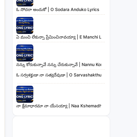
ఓ సోదరా అందుకో | O Sodara Anduko Lyrics
ఏ మంచి లేకున్నా ప్రేమించినావయ్యా | E Manchi Lekunna Preminc
నన్ను కోరుకున్నావే నన్ను చేరుకున్నావే | Nannu Korukunnaave N
ఓ సర్వశక్తుడా నా సత్యదేవుడా | O Sarvashakthudaa Naa Sathya
నా క్షేమాధారమా నా యేసయ్యా | Naa Kshemadharama Naa Yesay