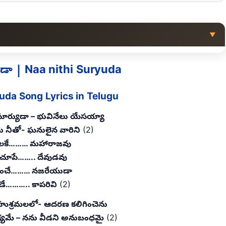
▼
ుడా | Naa nithi Suryuda
yuda Song Lyrics in Telugu
 సూర్యుడా – భువినేలు యేసయ్యా
ను నీతో- ఘనులైన వారిని
(2)
ులకే……… మహారాజవు
చూపే…….. దేవుడవు
ించే……… నజరేయుడా
డే……….. కాపరివి
(2)
హుశ్రమలలో- ఆదరణ కలిగించెను
క్యమే – నను వీడని అనుబంధమై
(2)