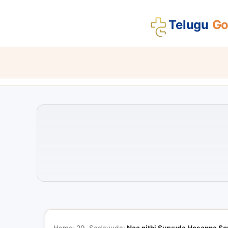
Telugu
Gos
Home
29. Sadayuda