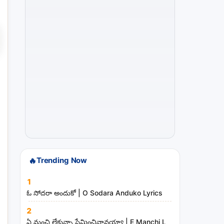
s
a
n
d
m
i
n
i
s
t
r
i
🔥
Trending Now
e
s
1
ఓ సోదరా అందుకో | O Sodara Anduko Lyrics
2
ఏ మంచి లేకున్నా ప్రేమించినావయ్యా | E Manchi Lekunna Preminc