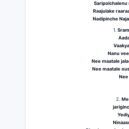
Saripolchalenu 
Raajulake raar
Nadipinche Naja
1.
Sram
Aada
Vaaky
Nanu vee
Nee maatale jala
Nee maatale ou
Nee
2.
Me
jarigi
Yedi
Ninaasr