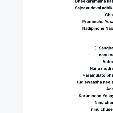
Bheekaramaina kaa
Sajeevudavai adhi
Gha
Preminche Yesa
Nadipinche Naj
3.
Sangha
nanu ne
Aatm
Nanu mudri
V
aramulato pha
tudiswaasha nee s
Aas
Karuninche Yesa
Ninu che
ninu chuse