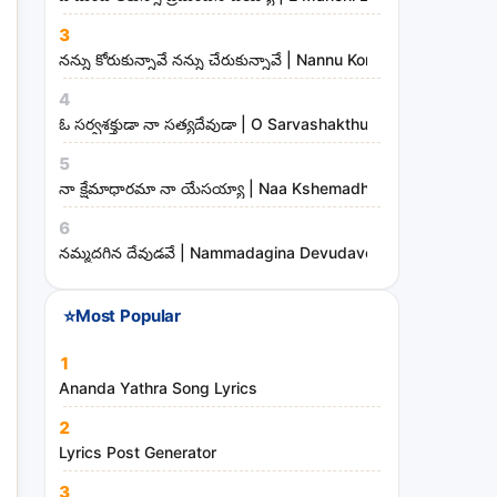
3
నన్ను కోరుకున్నావే నన్ను చేరుకున్నావే | Nannu Korukunnaave N
4
ఓ సర్వశక్తుడా నా సత్యదేవుడా | O Sarvashakthudaa Naa Sathya
5
నా క్షేమాధారమా నా యేసయ్యా | Naa Kshemadharama Naa Yesay
6
నమ్మదగిన దేవుడవే | Nammadagina Devudave Song Lyrics
⭐
Most Popular
1
Ananda Yathra Song Lyrics
2
Lyrics Post Generator
3