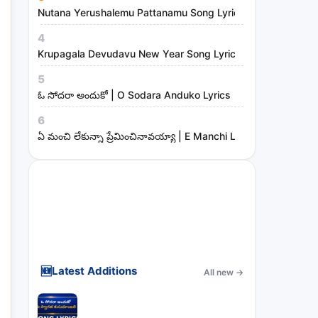
Nutana Yerushalemu Pattanamu Song Lyrics | Hosanna Mini
4
Krupagala Devudavu New Year Song Lyrics
5
ఓ సోదరా అందుకో | O Sodara Anduko Lyrics
6
ఏ మంచి లేకున్నా ప్రేమించినావయ్యా | E Manchi Lekunna Preminc
🆕
Latest Additions
All new
→