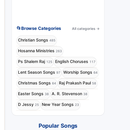
📂
Browse Categories
All categories
→
Christian Songs
485
Hosanna Ministries
263
Ps Shalem Raj
English Choruses
125
117
Lent Season Songs
Worship Songs
97
64
Christmas Songs
Raj Prakash Paul
64
58
Easter Songs
A. R. Stevenson
38
38
D Jessy
New Year Songs
25
23
Popular Songs