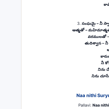
కా
3.
సంఘమై – నీ స్వ
ఆత్మతో – మహిమాత్మతో
వరములతో – 
తుదిశ్వాస – న
ఆ
కార
నీ క
నిను 
నిను చూస
Naa nithi Sury
Pallavi:
Naa nith