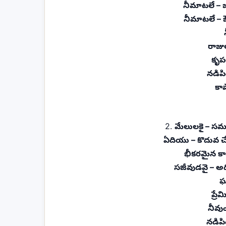
నీమాటలే – జ
నీమాటలే – 
రాజ
కృప
నడిప
కా
2.
మేలులకై – సమస
ఏదియు – కొదువ చే
భీకరమైన కా
సజీవుడవై – అధ
ఘ
ప్ర
నీవ
నడిప