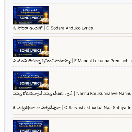
ఓ సోదరా అందుకో | O Sodara Anduko Lyrics
ఏ మంచి లేకున్నా ప్రేమించినావయ్యా | E Manchi Lekunna Preminchi
నన్ను కోరుకున్నావే నన్ను చేరుకున్నావే | Nannu Korukunnaave Na
ఓ సర్వశక్తుడా నా సత్యదేవుడా | O Sarvashakthudaa Naa Sathyad