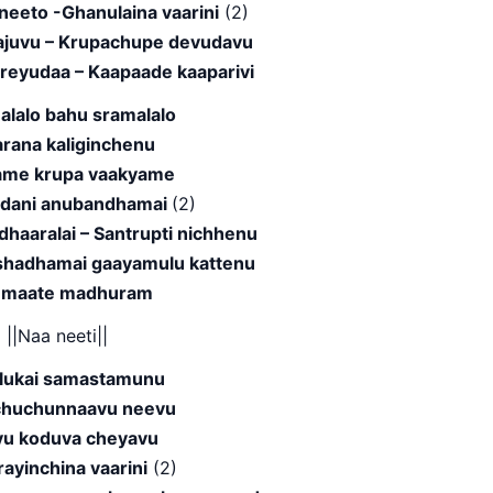
neeto -Ghanulaina vaarini
(2)
aajuvu – Krupachupe devudavu
reyudaa – Kaapaade kaaparivi
alalo bahu sramalalo
rana kaliginchenu
ame krupa vaakyame
dani anubandhamai
(2)
dhaaralai – Santrupti nichhenu
shadhamai gaayamulu kattenu
 maate madhuram
||Naa neeti||
lukai samastamunu
nchuchunnaavu neevu
yu koduva cheyavu
ayinchina vaarini
(2)