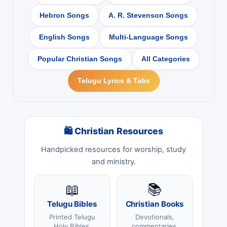
Hebron Songs
A. R. Stevenson Songs
English Songs
Multi-Language Songs
Popular Christian Songs
All Categories
Telugu Lyrics & Tabs
🛍 Christian Resources
Handpicked resources for worship, study
and ministry.
📖
📚
Telugu Bibles
Christian Books
Printed Telugu
Devotionals,
Holy Bibles.
commentaries,