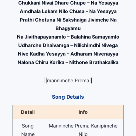
Chukkani Nivai Dhare Chupe – Na Yesayya
Amdhala Lokam Nilo Chusa – Na Yesayya
Prathi Chotuna Ni Sakshaiga Jivimche Na
Bhagyamu
Na Jivithapayanamlo – Balahina Samayamlo
Udharche Dhaivamga – Nilichimdhi Nivega
Nive Kadha Yesayya – Adharam Nivenayya
Nalona Chiru Korika – Nithone Brathakalika
||mannimche Prema||
Song Details
Detail
Info
Song
Manninche Prema Kanipimche
Name
Nilo