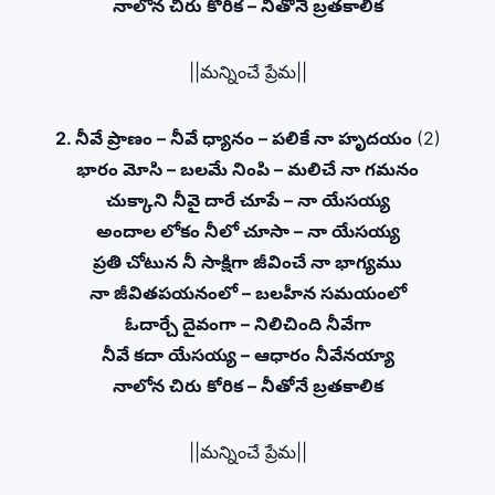
నాలోన చిరు కోరిక – నీతోనే బ్రతకాలిక
||మన్నించే ప్రేమ||
2. నీవే ప్రాణం – నీవే ధ్యానం – పలికే నా హృదయం
(2)
భారం మోసి – బలమే నింపి – మలిచే నా గమనం
చుక్కాని నీవై దారే చూపే – నా యేసయ్య
అందాల లోకం నీలో చూసా – నా యేసయ్య
ప్రతి చోటున నీ సాక్షిగా జీవించే నా భాగ్యము
నా జీవితపయనంలో – బలహీన సమయంలో
ఓదార్చే దైవంగా – నిలిచింది నీవేగా
నీవే కదా యేసయ్య – ఆధారం నీవేనయ్యా
నాలోన చిరు కోరిక – నీతోనే బ్రతకాలిక
||మన్నించే ప్రేమ||