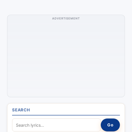
ADVERTISEMENT
SEARCH
S
Go
e