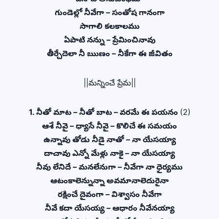
గుండెల్లో నీవేగా – సంతోష గానంగా
సాగాలి కలకాలము
ఏపాటి నన్ను – ప్రేమించినావు
తీర్చేదెలా నీ ఋణం – నీకేగా ఈ జీవితం
||మన్నించే ప్రేమ||
1. నీతో మాట – నీతో బాట – వరమే ఈ పయనం
(2)
ఆశే నీవై – ధ్యాసే నీవై – కొలిచే ఈ సమయం
ఉన్నావు తోడు నీడై నాతో – నా యేసయ్యా
దాచావు ఎన్నో మేళ్లు నాకై – నా యేసయ్యా
నీవు లేనిదే – మనలేనుగా – నీవేగా నా ధైర్యము
ఆటంకాలెన్నున్నా అవమానాలెదురైనా
రక్షించే దైవంగా – విశ్వాసం నీవేగా
నీవే కదా యేసయ్య – ఆధారం నీవేనయ్యా