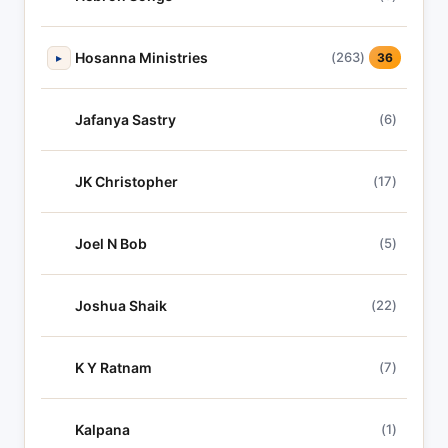
Hosanna Ministries
(263)
▸
36
Jafanya Sastry
(6)
JK Christopher
(17)
Joel N Bob
(5)
Joshua Shaik
(22)
K Y Ratnam
(7)
Kalpana
(1)