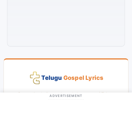
Telugu
Gospel Lyrics
Connecting believers through the power of Telugu
ADVERTISEMENT
Christian worship — making praise accessible to all with
lyrics, transliteration and videos.
BROWSE