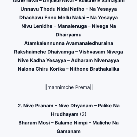
Ashe Nivai – Dhyase Nivai – Koliche E Samayam
Unnavu Thodu Nidai Natho – Na Yesayya
Dhachavu Enno Mellu Nakai – Na Yesayya
Nivu Lenidhe – Manalenuga – Nivega Na
Dhairyamu
Atamkalennunna Avamanaledhuraina
Rakshaimche Dhaivamga – Vishvasam Nivega
Nive Kadha Yesayya – Adharam Nivenayya
Nalona Chiru Korika – Nithone Brathakalika
||mannimche Prema||
2. Nive Pranam – Nive Dhyanam – Palike Na
Hrudhayam
(2)
Bharam Mosi – Balame Nimpi – Maliche Na
Gamanam