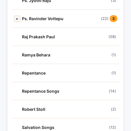
Ps. Jyothi Raju
(3)
Ps. Ravinder Vottepu
(22)
▸
3
Raj Prakash Paul
(58)
Ramya Behara
(1)
Repentance
(1)
Repentance Songs
(14)
Robert Stoll
(2)
Salvation Songs
(12)