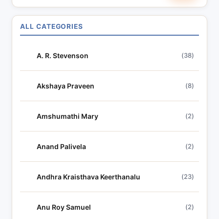
a
r
ALL CATEGORIES
c
h
A. R. Stevenson
(38)
l
y
r
Akshaya Praveen
(8)
i
c
Amshumathi Mary
(2)
s
Anand Palivela
(2)
Andhra Kraisthava Keerthanalu
(23)
Anu Roy Samuel
(2)