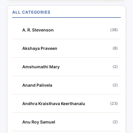
a
r
ALL CATEGORIES
c
h
A. R. Stevenson
(38)
l
y
r
Akshaya Praveen
(8)
i
c
Amshumathi Mary
(2)
s
Anand Palivela
(2)
Andhra Kraisthava Keerthanalu
(23)
Anu Roy Samuel
(2)