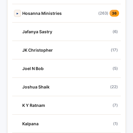
Hosanna Ministries
(263)
▸
36
Jafanya Sastry
(6)
JK Christopher
(17)
Joel N Bob
(5)
Joshua Shaik
(22)
K Y Ratnam
(7)
Kalpana
(1)