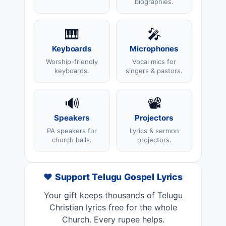
biographies.
🎹
🎤
Keyboards
Microphones
Worship-friendly
Vocal mics for
keyboards.
singers & pastors.
🔊
📽️
Speakers
Projectors
PA speakers for
Lyrics & sermon
church halls.
projectors.
❤️ Support Telugu Gospel Lyrics
Your gift keeps thousands of Telugu
Christian lyrics free for the whole
Church. Every rupee helps.