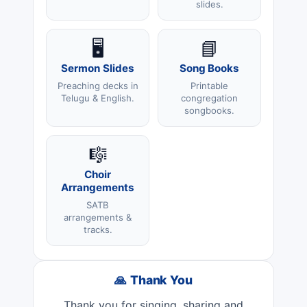
slides.
🖥️
📘
Sermon Slides
Song Books
Preaching decks in
Printable
Telugu & English.
congregation
songbooks.
🎼
Choir
Arrangements
SATB
arrangements &
tracks.
🙏 Thank You
Thank you for singing, sharing and