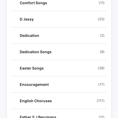
Comfort Songs
(11)
D Jessy
(25)
Dedication
(2)
Dedication Songs
(8)
Easter Songs
(38)
Encouragement
(17)
English Choruses
(117)
Father S J Bercmans
(11)