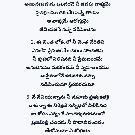
అణువణువును బలపరచే నీ జీవపు వాక్యమే
ప్రతిక్షణము దరి చేరి నన్నే తాకెను
ఆ వాక్యమే ఆరోగ్యమై
జీవింపజేసే నన్నే నడిపించెను
2.
ఈ వింత లోకంలో నీ చెంత చేరితిని
ఎనలేని ప్రేమతోనే ఆదరణ పొందితిని
నీ కృపలో నిలిపినది నీ ప్రేమబంధమే
అనుదినము మకరందమే నీ స్నేహబంధము
ఆ ప్రేమలోనే కడవరకు నన్ను
నడిపించుమా స్థిరపరచుమా
3.
నే వేచియున్నాను నీ మహిమ ప్రత్యక్షతకై
నాకున్నా ఈ నిరీక్షణే సన్నిధిలో నిలిపినది
నా కోసం నిర్మించే సౌందర్యనగరములో
ప్రణమిల్లి చేసెదను నీ పాదాభివందనం
తేజోమయా నీ శోభితం