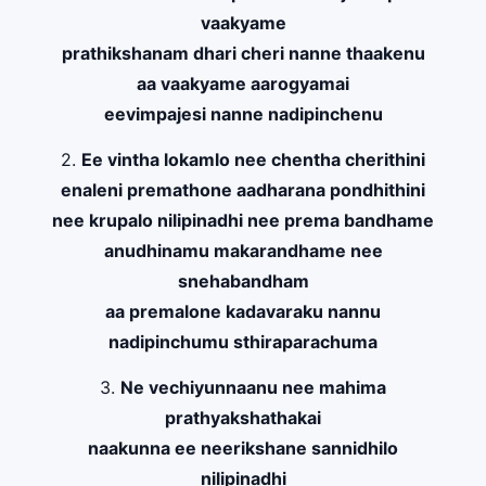
vaakyame
prathikshanam dhari cheri nanne thaakenu
aa vaakyame aarogyamai
eevimpajesi nanne nadipinchenu
2.
Ee vintha lokamlo nee chentha cherithini
enaleni premathone aadharana pondhithini
nee krupalo nilipinadhi nee prema bandhame
anudhinamu makarandhame nee
snehabandham
aa premalone kadavaraku nannu
nadipinchumu sthiraparachuma
3.
Ne vechiyunnaanu nee mahima
prathyakshathakai
naakunna ee neerikshane sannidhilo
nilipinadhi