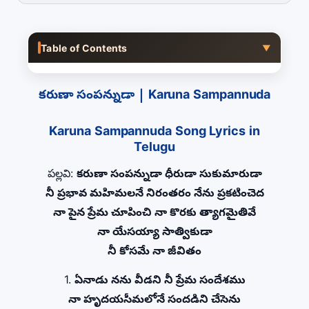
Table of Contents
▼
కరుణా సంపన్నుడా | Karuna Sampannuda
Karuna Sampannuda Song Lyrics in
Telugu
పల్లవి:
కరుణా సంపన్నుడా ధీరుడా సుకుమారుడా
నీ ప్రభావ మహిమలనే నిరంతరం నేను ప్రకటించెద
నా పైన ప్రేమ చూపించి నా కొరకు త్యాగమైతివే
నా యేసయ్యా సాత్వికుడా
నీ కోసమే నా జీవితం
1.
ఏనాడు నను వీడని నీ ప్రేమ సందేశము
నా హృదయసీమలోనే సందడిని చేసెను