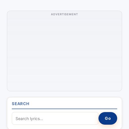
ADVERTISEMENT
SEARCH
S
Go
e