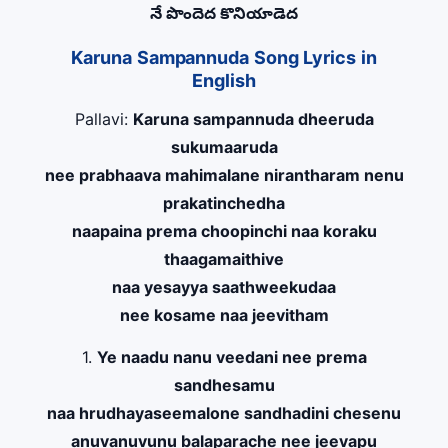
నే పొందెద కొనియాడెద
Karuna Sampannuda Song Lyrics in
English
Pallavi:
Karuna sampannuda dheeruda
sukumaaruda
nee prabhaava mahimalane nirantharam nenu
prakatinchedha
naapaina prema choopinchi naa koraku
thaagamaithive
naa yesayya saathweekudaa
nee kosame naa jeevitham
1.
Ye naadu nanu veedani nee prema
sandhesamu
naa hrudhayaseemalone sandhadini chesenu
anuvanuvunu balaparache nee jeevapu