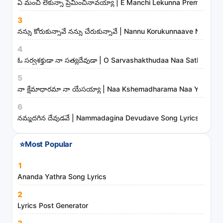
ఏ మంచి లేకున్నా ప్రేమించినావయ్యా | E Manchi Lekunna Preminchin
m
i
3
n
నన్ను కోరుకున్నావే నన్ను చేరుకున్నావే | Nannu Korukunnaave Nann
i
4
s
ఓ సర్వశక్తుడా నా సత్యదేవుడా | O Sarvashakthudaa Naa Sathyadev
t
5
r
నా క్షేమాధారమా నా యేసయ్యా | Naa Kshemadharama Naa Yesayya
i
6
e
నమ్మదగిన దేవుడవే | Nammadagina Devudave Song Lyrics
s
⭐
Most Popular
1
Ananda Yathra Song Lyrics
2
Lyrics Post Generator