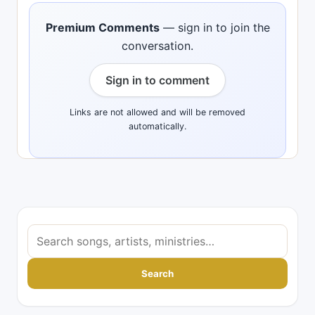
Premium Comments
— sign in to join the
conversation.
Sign in to comment
Links are not allowed and will be removed
automatically.
S
e
a
Search
r
c