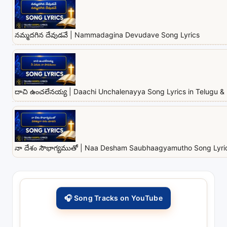
నమ్మదగిన దేవుడవే | Nammadagina Devudave Song Lyrics
దాచి ఉంచలేనయ్య | Daachi Unchalenayya Song Lyrics in Telugu & 
నా దేశం సౌభాగ్యముతో | Naa Desham Saubhaagyamutho Song Lyrics
🎧 Song Tracks on YouTube