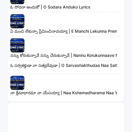
ఓ సోదరా అందుకో | O Sodara Anduko Lyrics
ఏ మంచి లేకున్నా ప్రేమించినావయ్యా | E Manchi Lekunna Preminchin
నన్ను కోరుకున్నావే నన్ను చేరుకున్నావే | Nannu Korukunnaave Nann
ఓ సర్వశక్తుడా నా సత్యదేవుడా | O Sarvashakthudaa Naa Sathyadev
నా క్షేమాధారమా నా యేసయ్యా | Naa Kshemadharama Naa Yesayya