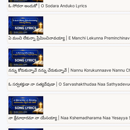
ఓ సోదరా అందుకో | O Sodara Anduko Lyrics
ఏ మంచి లేకున్నా ప్రేమించినావయ్యా | E Manchi Lekunna Preminchina
నన్ను కోరుకున్నావే నన్ను చేరుకున్నావే | Nannu Korukunnaave Nannu
ఓ సర్వశక్తుడా నా సత్యదేవుడా | O Sarvashakthudaa Naa Sathyadevu
నా క్షేమాధారమా నా యేసయ్యా | Naa Kshemadharama Naa Yesayya 