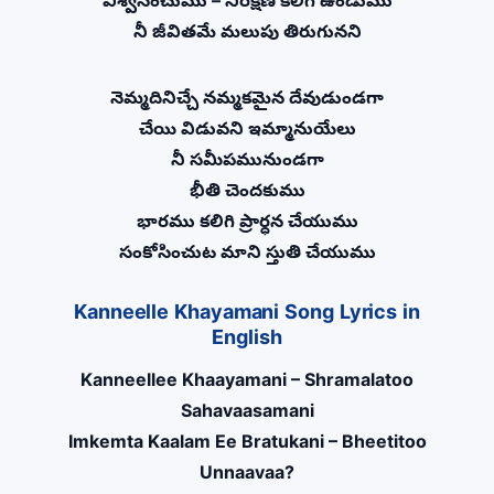
విశ్వసించుము – నిరీక్షణ కలిగి ఉండుము
నీ జీవితమే మలుపు తిరుగునని
నెమ్మదినిచ్చే నమ్మకమైన దేవుడుండగా
చేయి విడువని ఇమ్మానుయేలు
నీ సమీపమునుండగా
భీతి చెందకుము
భారము కలిగి ప్రార్ధన చేయుము
సంకోసించుట మాని స్తుతి చేయుము
Kanneelle Khayamani Song Lyrics in
English
Kanneellee Khaayamani – Shramalatoo
Sahavaasamani
Imkemta Kaalam Ee Bratukani – Bheetitoo
Unnaavaa?