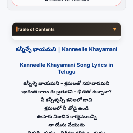
Table of Contents
▼
కన్నీళ్ళే ఖాయమని | Kanneelle Khayamani
Kanneelle Khayamani Song Lyrics in
Telugu
కన్నీళ్ళే ఖాయమని – శ్రమలతో సహవాసమని
ఇంకెంత కాలం ఈ బ్రతుకని – భీతితో ఉన్నావా?
నీ కన్నీళ్ళన్నీ కవిలలో దాచి
శ్రమలలో నీ తోడై ఉండి
ఊహకు మించిన కార్యములన్నీ
నా యేసు చేయును