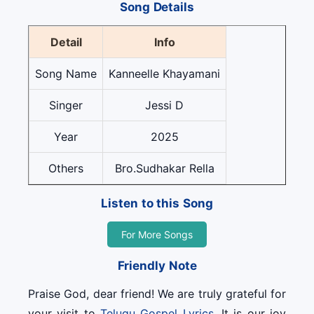
Song Details
Detail
Info
Song Name
Kanneelle Khayamani
Singer
Jessi D
Year
2025
Others
Bro.Sudhakar Rella
Listen to this Song
For More Songs
Friendly Note
Praise God, dear friend! We are truly grateful for
your visit to
Telugu Gospel Lyrics
. It is our joy