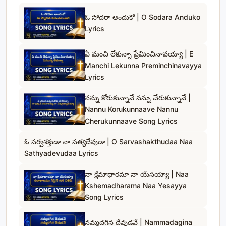
ఓ సోదరా అందుకో | O Sodara Anduko
Lyrics
ఏ మంచి లేకున్నా ప్రేమించినావయ్యా | E
Manchi Lekunna Preminchinavayya
Lyrics
నన్ను కోరుకున్నావే నన్ను చేరుకున్నావే |
Nannu Korukunnaave Nannu
Cherukunnaave Song Lyrics
ఓ సర్వశక్తుడా నా సత్యదేవుడా | O Sarvashakthudaa Naa
Sathyadevudaa Lyrics
నా క్షేమాధారమా నా యేసయ్యా | Naa
Kshemadharama Naa Yesayya
Song Lyrics
నమ్మదగిన దేవుడవే | Nammadagina