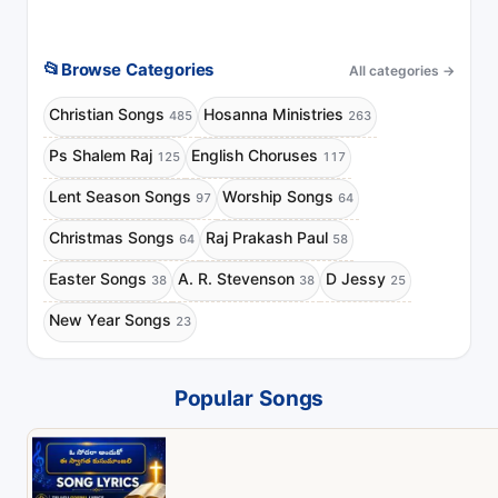
📂
Browse Categories
All categories
→
Christian Songs
Hosanna Ministries
485
263
Ps Shalem Raj
English Choruses
125
117
Lent Season Songs
Worship Songs
97
64
Christmas Songs
Raj Prakash Paul
64
58
Easter Songs
A. R. Stevenson
D Jessy
38
38
25
New Year Songs
23
Popular Songs