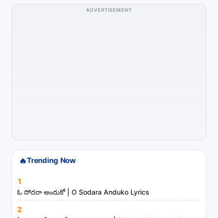
h
ADVERTISEMENT
s
o
n
g
s
,
a
r
t
i
s
t
🔥
Trending Now
s
1
a
ఓ సోదరా అందుకో | O Sodara Anduko Lyrics
n
d
2