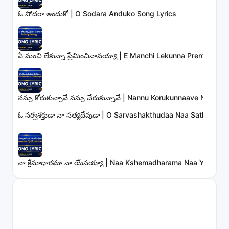
ఓ సోదరా అందుకో | O Sodara Anduko Song Lyrics
ఏ మంచి లేకున్నా ప్రేమించినావయ్యా | E Manchi Lekunna Preminchin
నన్ను కోరుకున్నావే నన్ను చేరుకున్నావే | Nannu Korukunnaave Nann
ఓ సర్వశక్తుడా నా సత్యదేవుడా | O Sarvashakthudaa Naa Sathyade
నా క్షేమాధారమా నా యేసయ్యా | Naa Kshemadharama Naa Yesayya