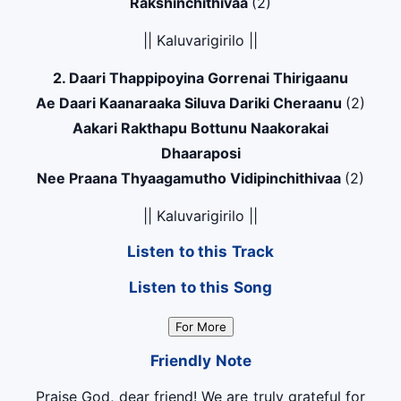
Rakshinchithivaa
(2)
|| Kaluvarigirilo ||
2. Daari Thappipoyina Gorrenai Thirigaanu
Ae Daari Kaanaraaka Siluva Dariki Cheraanu
(2)
Aakari Rakthapu Bottunu Naakorakai
Dhaaraposi
Nee Praana Thyaagamutho Vidipinchithivaa
(2)
|| Kaluvarigirilo ||
Listen to this Track
Listen to this Song
For More
Friendly Note
Praise God, dear friend! We are truly grateful for