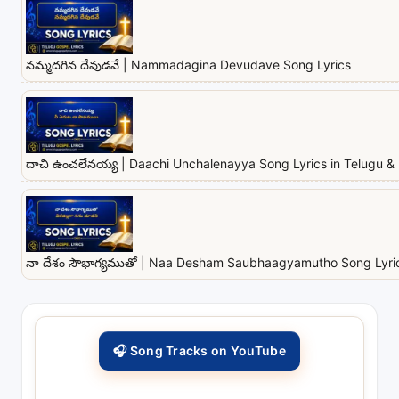
నమ్మదగిన దేవుడవే | Nammadagina Devudave Song Lyrics
దాచి ఉంచలేనయ్య | Daachi Unchalenayya Song Lyrics in Telugu & 
నా దేశం సౌభాగ్యముతో | Naa Desham Saubhaagyamutho Song Lyrics
🎧 Song Tracks on YouTube