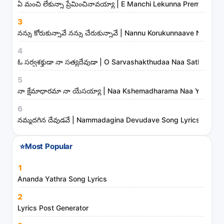
ఏ మంచి లేకున్నా ప్రేమించినావయ్యా | E Manchi Lekunna Preminchin
s
3
,
నన్ను కోరుకున్నావే నన్ను చేరుకున్నావే | Nannu Korukunnaave Nann
a
r
4
t
ఓ సర్వశక్తుడా నా సత్యదేవుడా | O Sarvashakthudaa Naa Sathyade
i
5
s
నా క్షేమాధారమా నా యేసయ్యా | Naa Kshemadharama Naa Yesayya
t
6
s
నమ్మదగిన దేవుడవే | Nammadagina Devudave Song Lyrics
a
n
⭐
Most Popular
d
m
1
i
Ananda Yathra Song Lyrics
n
2
i
Lyrics Post Generator
s