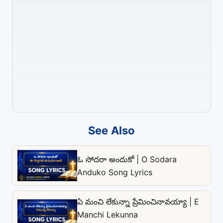
See Also
ఓ సోదరా అందుకో | O Sodara
Anduko Song Lyrics
ఏ మంచి లేకున్నా ప్రేమించినావయ్యా | E
Manchi Lekunna