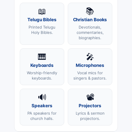
📖
📚
Telugu Bibles
Christian Books
Printed Telugu
Devotionals,
Holy Bibles.
commentaries,
biographies.
🎹
🎤
Keyboards
Microphones
Worship-friendly
Vocal mics for
keyboards.
singers & pastors.
🔊
📽️
Speakers
Projectors
PA speakers for
Lyrics & sermon
church halls.
projectors.