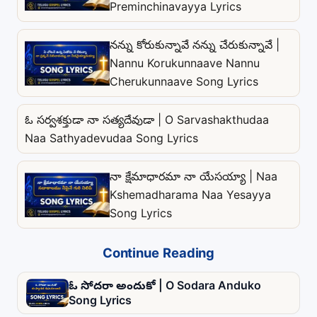
Preminchinavayya Lyrics
నన్ను కోరుకున్నావే నన్ను చేరుకున్నావే |
Nannu Korukunnaave Nannu
Cherukunnaave Song Lyrics
ఓ సర్వశక్తుడా నా సత్యదేవుడా | O Sarvashakthudaa
Naa Sathyadevudaa Song Lyrics
నా క్షేమాధారమా నా యేసయ్యా | Naa
Kshemadharama Naa Yesayya
Song Lyrics
Continue Reading
ఓ సోదరా అందుకో | O Sodara Anduko
Song Lyrics