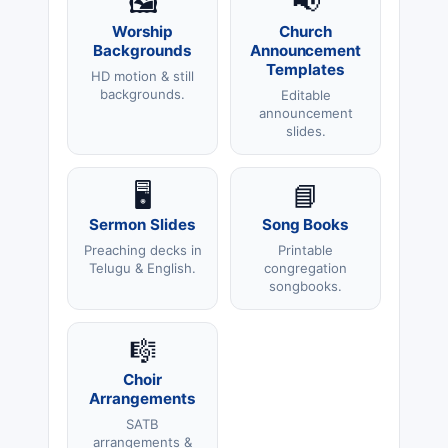
🖼️
📢
Worship
Church
Backgrounds
Announcement
Templates
HD motion & still
backgrounds.
Editable
announcement
slides.
🖥️
📘
Sermon Slides
Song Books
Preaching decks in
Printable
Telugu & English.
congregation
songbooks.
🎼
Choir
Arrangements
SATB
arrangements &