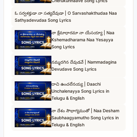
Cherukunnaave Song Lyrics
ఓ సర్వశక్తుడా నా సత్యదేవుడా | O Sarvashakthudaa Naa
Sathyadevudaa Song Lyrics
నా క్షేమాధారమా నా యేసయ్యా | Naa
Kshemadharama Naa Yesayya
Song Lyrics
నమ్మదగిన దేవుడవే | Nammadagina
Devudave Song Lyrics
దాచి ఉంచలేనయ్య | Daachi
Unchalenayya Song Lyrics in
Telugu & English
నా దేశం సౌభాగ్యముతో | Naa Desham
Saubhaagyamutho Song Lyrics in
Telugu & English