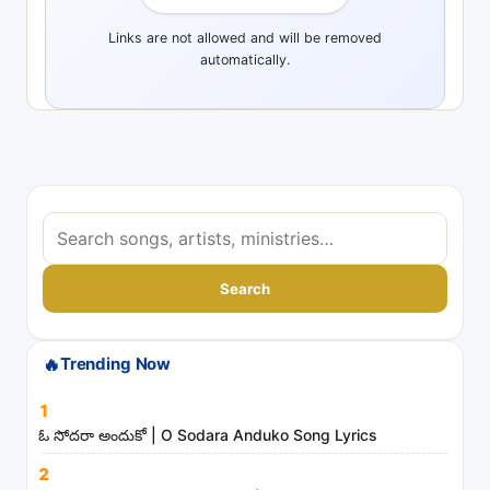
Links are not allowed and will be removed
automatically.
S
e
a
Search
r
c
🔥
Trending Now
h
s
1
o
ఓ సోదరా అందుకో | O Sodara Anduko Song Lyrics
n
2
g