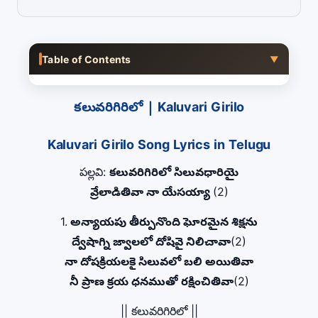
Table of Contents
▼
కలువరిగిరిలో | Kaluvari Girilo
Kaluvari Girilo Song Lyrics in Telugu
పల్లవి:
కలువరిగిరిలో సిలువధారియై
వ్రేలాడితివా నా యేసయ్యా
(2)
1.
అన్యాయపు తీర్పునొంది ఘోరమైన శిక్షను
ద్వేషాగ్ని జ్వాలలో దోషివై నిలిచావా
(2)
నా దోషక్రియలకై సిలువలో బలి అయితివా
నీ ప్రాణ క్రయ ధనముతో రక్షించితివా
(2)
|| కలువరిగిరిలో ||