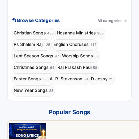
📂
Browse Categories
All categories
→
Christian Songs
Hosanna Ministries
485
263
Ps Shalem Raj
English Choruses
125
117
Lent Season Songs
Worship Songs
97
65
Christmas Songs
Raj Prakash Paul
64
58
Easter Songs
A. R. Stevenson
D Jessy
38
38
25
New Year Songs
23
Popular Songs