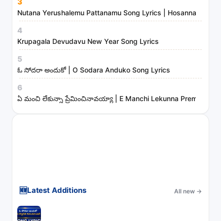
3
t
Nutana Yerushalemu Pattanamu Song Lyrics | Hosanna Ministr
r
4
i
Krupagala Devudavu New Year Song Lyrics
e
s
5
ఓ సోదరా అందుకో | O Sodara Anduko Song Lyrics
6
ఏ మంచి లేకున్నా ప్రేమించినావయ్యా | E Manchi Lekunna Preminchin
🆕
Latest Additions
All new
→