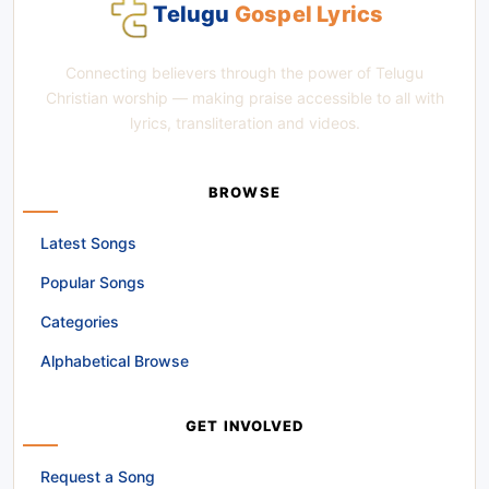
Telugu
Gospel Lyrics
Connecting believers through the power of Telugu
Christian worship — making praise accessible to all with
lyrics, transliteration and videos.
BROWSE
Latest Songs
Popular Songs
Categories
Alphabetical Browse
GET INVOLVED
Request a Song