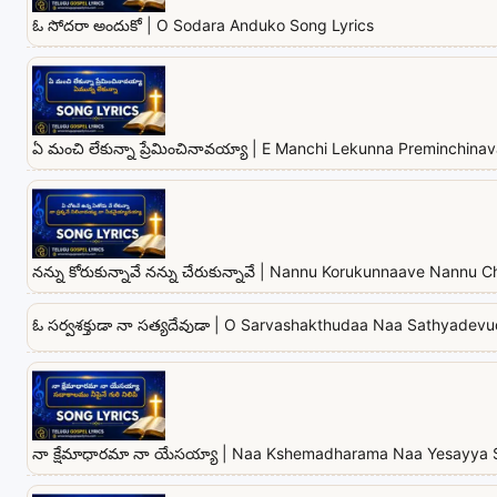
ఓ సోదరా అందుకో | O Sodara Anduko Song Lyrics
ఏ మంచి లేకున్నా ప్రేమించినావయ్యా | E Manchi Lekunna Preminchina
నన్ను కోరుకున్నావే నన్ను చేరుకున్నావే | Nannu Korukunnaave Nannu
ఓ సర్వశక్తుడా నా సత్యదేవుడా | O Sarvashakthudaa Naa Sathyadev
నా క్షేమాధారమా నా యేసయ్యా | Naa Kshemadharama Naa Yesayya 