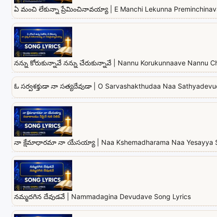
ఏ మంచి లేకున్నా ప్రేమించినావయ్యా | E Manchi Lekunna Preminchina
నన్ను కోరుకున్నావే నన్ను చేరుకున్నావే | Nannu Korukunnaave Nannu
ఓ సర్వశక్తుడా నా సత్యదేవుడా | O Sarvashakthudaa Naa Sathyadev
నా క్షేమాధారమా నా యేసయ్యా | Naa Kshemadharama Naa Yesayya 
నమ్మదగిన దేవుడవే | Nammadagina Devudave Song Lyrics