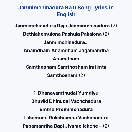
Janmimchinadura Raju Song Lyrics in
English
Janmimchinadura Raju Janmimchinadura
(2)
Bethlahemulona Pashula Pakalona
(2)
Janmimchinadura…
Anamdham Anamdham Jagamamtha
Anamdham
Samthosham Samthosham Imtimta
Samthosham
(2)
1.
Dhanavamthudai Yumdiyu
Bhuviki Dhinudai Vachchadura
Emtho Premimchadura
Lokamunu Rakshaimpa Vachchadura
Papamamtha Bapi Jivame Ichche –
(2)