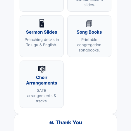
slides.
🖥️
📘
Sermon Slides
Song Books
Preaching decks in
Printable
Telugu & English.
congregation
songbooks.
🎼
Choir
Arrangements
SATB
arrangements &
tracks.
🙏 Thank You