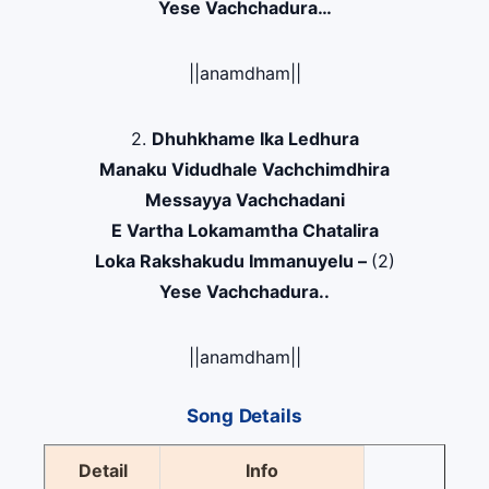
Yese Vachchadura…
||anamdham||
2.
Dhuhkhame Ika Ledhura
Manaku Vidudhale Vachchimdhira
Messayya Vachchadani
E Vartha Lokamamtha Chatalira
Loka Rakshakudu Immanuyelu –
(2)
Yese Vachchadura..
||anamdham||
Song Details
Detail
Info