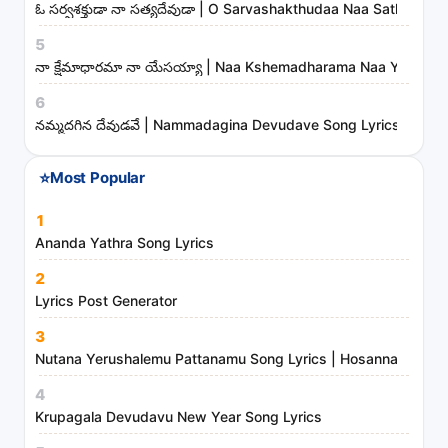
t
ఓ సర్వశక్తుడా నా సత్యదేవుడా | O Sarvashakthudaa Naa Sathyade
i
5
s
నా క్షేమాధారమా నా యేసయ్యా | Naa Kshemadharama Naa Yesayya
t
6
s
నమ్మదగిన దేవుడవే | Nammadagina Devudave Song Lyrics
a
n
⭐
Most Popular
d
m
1
i
Ananda Yathra Song Lyrics
n
2
i
Lyrics Post Generator
s
3
t
Nutana Yerushalemu Pattanamu Song Lyrics | Hosanna Ministr
r
4
i
Krupagala Devudavu New Year Song Lyrics
e