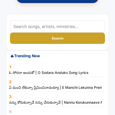
S
e
a
Search
r
c
🔥
Trending Now
h
s
1
o
ఓ సోదరా అందుకో | O Sodara Anduko Song Lyrics
n
2
g
ఏ మంచి లేకున్నా ప్రేమించినావయ్యా | E Manchi Lekunna Preminchin
s
3
,
నన్ను కోరుకున్నావే నన్ను చేరుకున్నావే | Nannu Korukunnaave Nann
a
r
4