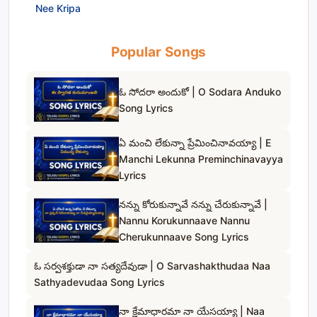
Nee Kripa
Popular Songs
ఓ సోదరా అందుకో | O Sodara Anduko
Song Lyrics
ఏ మంచి లేకున్నా ప్రేమించినావయ్యా | E
Manchi Lekunna Preminchinavayya
Lyrics
నన్ను కోరుకున్నావే నన్ను చేరుకున్నావే |
Nannu Korukunnaave Nannu
Cherukunnaave Song Lyrics
ఓ సర్వశక్తుడా నా సత్యదేవుడా | O Sarvashakthudaa Naa
Sathyadevudaa Song Lyrics
నా క్షేమాధారమా నా యేసయ్యా | Naa