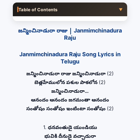
Table of Contents
▼
జన్మించినాడురా రాజు | Janmimchinadura
Raju
Janmimchinadura Raju Song Lyrics in
Telugu
జన్మించినాడురా రాజు జన్మించినాడురా
(2)
బెత్లహేములోన పశుల పాకలోన
(2)
జన్మించినాడురా…
ఆనందం ఆనందం జగమంతా ఆనందం
సంతోషం సంతోషం ఇంటింటా సంతోషం
(2)
1.
ధనవంతుడై యుండియు
భువికి దీనుడై వచ్చాడురా