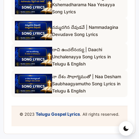
Kshemadharama Naa Yesayya
Song Lyrics
నమ్మదగిన దేవుడవే | Nammadagina
Devudave Song Lyrics
దాచి ఉంచలేనయ్య | Daachi
Unchalenayya Song Lyrics in
Telugu & English
నా దేశం సౌభాగ్యముతో | Naa Desham
Saubhaagyamutho Song Lyrics in
Telugu & English
Telugu Gospel Lyrics
© 2023
. All rights reserved.