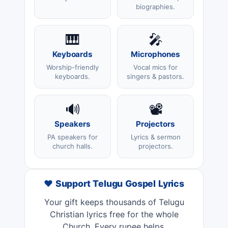
biographies.
🎹
🎤
Keyboards
Microphones
Worship-friendly
Vocal mics for
keyboards.
singers & pastors.
🔊
📽️
Speakers
Projectors
PA speakers for
Lyrics & sermon
church halls.
projectors.
❤️ Support Telugu Gospel Lyrics
Your gift keeps thousands of Telugu
Christian lyrics free for the whole
Church. Every rupee helps.