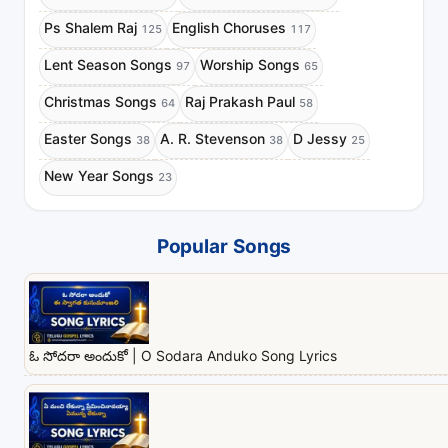
Ps Shalem Raj
English Choruses
125
117
Lent Season Songs
Worship Songs
97
65
Christmas Songs
Raj Prakash Paul
64
58
Easter Songs
A. R. Stevenson
D Jessy
38
38
25
New Year Songs
23
Popular Songs
ఓ సోదరా అందుకో | O Sodara Anduko Song Lyrics