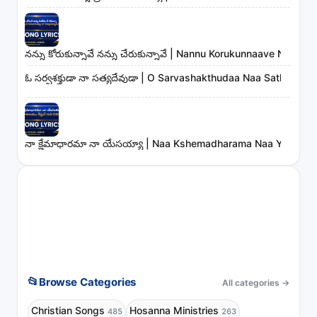
నన్ను కోరుకున్నావే నన్ను చేరుకున్నావే | Nannu Korukunnaave Nann
ఓ సర్వశక్తుడా నా సత్యదేవుడా | O Sarvashakthudaa Naa Sathyade
నా క్షేమాధారమా నా యేసయ్యా | Naa Kshemadharama Naa Yesayya
📂
Browse Categories
All categories
→
Christian Songs
Hosanna Ministries
485
263