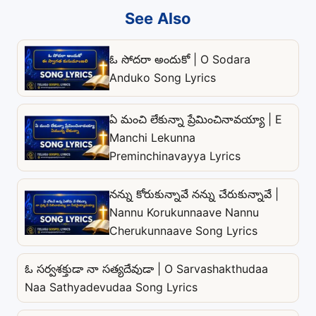
See Also
ఓ సోదరా అందుకో | O Sodara
Anduko Song Lyrics
ఏ మంచి లేకున్నా ప్రేమించినావయ్యా | E
Manchi Lekunna
Preminchinavayya Lyrics
నన్ను కోరుకున్నావే నన్ను చేరుకున్నావే |
Nannu Korukunnaave Nannu
Cherukunnaave Song Lyrics
ఓ సర్వశక్తుడా నా సత్యదేవుడా | O Sarvashakthudaa
Naa Sathyadevudaa Song Lyrics