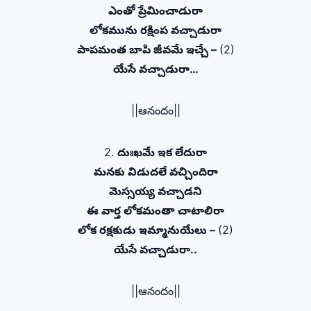
ఎంతో ప్రేమించాడురా
లోకమును రక్షింప వచ్చాడురా
పాపమంత బాపి జీవమే ఇచ్చే –
(2)
యేసే వచ్చాడురా…
||ఆనందం||
2.
దుఃఖమే ఇక లేదురా
మనకు విడుదలే వచ్చిందిరా
మెస్సయ్య వచ్చాడని
ఈ వార్త లోకమంతా చాటాలిరా
లోక రక్షకుడు ఇమ్మానుయేలు –
(2)
యేసే వచ్చాడురా..
||ఆనందం||