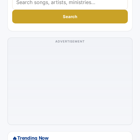
e
a
Search
r
c
h
ADVERTISEMENT
s
o
n
g
s
,
a
r
t
i
s
t
🔥
Trending Now