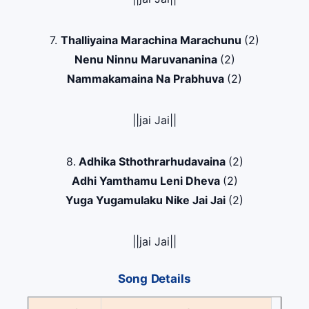
7.
Thalliyaina Marachina Marachunu
(2)
Nenu Ninnu Maruvananina
(2)
Nammakamaina Na Prabhuva
(2)
||jai Jai||
8.
Adhika Sthothrarhudavaina
(2)
Adhi Yamthamu Leni Dheva
(2)
Yuga Yugamulaku Nike Jai Jai
(2)
||jai Jai||
Song Details