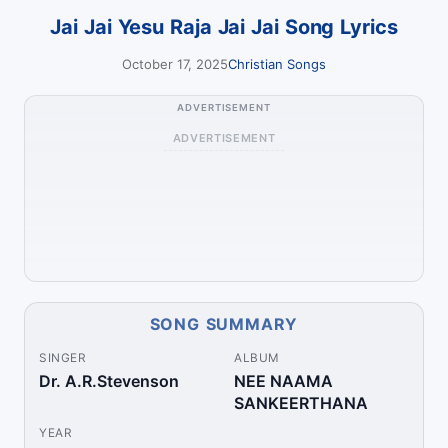
Jai Jai Yesu Raja Jai Jai Song Lyrics
October 17, 2025
Christian Songs
ADVERTISEMENT
ADVERTISEMENT
SONG SUMMARY
SINGER
ALBUM
Dr. A.R.Stevenson
NEE NAAMA
SANKEERTHANA
YEAR