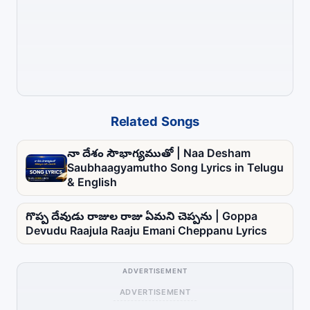
Related Songs
నా దేశం సౌభాగ్యముతో | Naa Desham
Saubhaagyamutho Song Lyrics in Telugu
& English
గొప్ప దేవుడు రాజుల రాజు ఏమని చెప్పను | Goppa
Devudu Raajula Raaju Emani Cheppanu Lyrics
ADVERTISEMENT
ADVERTISEMENT