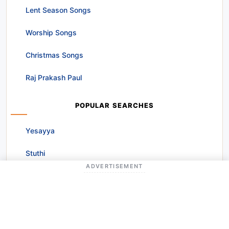
Lent Season Songs
Worship Songs
Christmas Songs
Raj Prakash Paul
POPULAR SEARCHES
Yesayya
Stuthi
ADVERTISEMENT
Aaradhana
Christmas
Prardhana