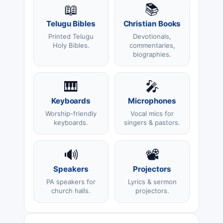
📖
📚
Telugu Bibles
Christian Books
Printed Telugu
Devotionals,
Holy Bibles.
commentaries,
biographies.
🎹
🎤
Keyboards
Microphones
Worship-friendly
Vocal mics for
keyboards.
singers & pastors.
🔊
📽️
Speakers
Projectors
PA speakers for
Lyrics & sermon
church halls.
projectors.