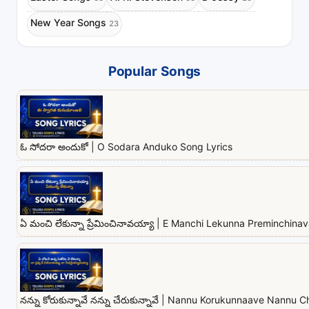
New Year Songs
23
Popular Songs
ఓ సోదరా అందుకో | O Sodara Anduko Song Lyrics
ఏ మంచి లేకున్నా ప్రేమించినావయ్యా | E Manchi Lekunna Preminchina
నన్ను కోరుకున్నావే నన్ను చేరుకున్నావే | Nannu Korukunnaave Nannu