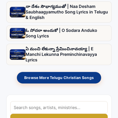
నా దేశం సౌభాగ్యముతో | Naa Desham
Saubhaagyamutho Song Lyrics in Telugu
& English
ఓ సోదరా అందుకో | O Sodara Anduko
Song Lyrics
ఏ మంచి లేకున్నా ప్రేమించినావయ్యా | E
Manchi Lekunna Preminchinavayya
Lyrics
Browse More Telugu Christian Songs
S
e