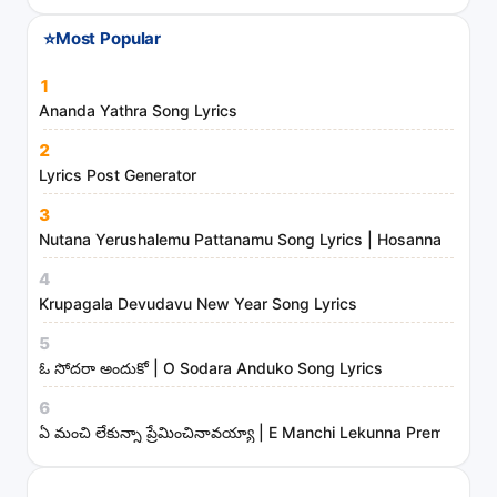
n
⭐
Most Popular
d
m
1
i
Ananda Yathra Song Lyrics
n
2
i
Lyrics Post Generator
s
3
t
Nutana Yerushalemu Pattanamu Song Lyrics | Hosanna Ministr
r
4
i
Krupagala Devudavu New Year Song Lyrics
e
s
5
ఓ సోదరా అందుకో | O Sodara Anduko Song Lyrics
6
ఏ మంచి లేకున్నా ప్రేమించినావయ్యా | E Manchi Lekunna Preminchin