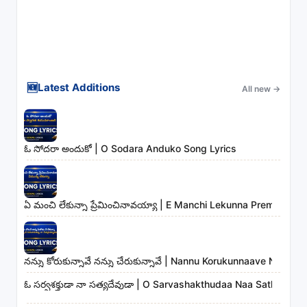
🆕
Latest Additions
All new
→
ఓ సోదరా అందుకో | O Sodara Anduko Song Lyrics
ఏ మంచి లేకున్నా ప్రేమించినావయ్యా | E Manchi Lekunna Preminchin
నన్ను కోరుకున్నావే నన్ను చేరుకున్నావే | Nannu Korukunnaave Nann
ఓ సర్వశక్తుడా నా సత్యదేవుడా | O Sarvashakthudaa Naa Sathyade