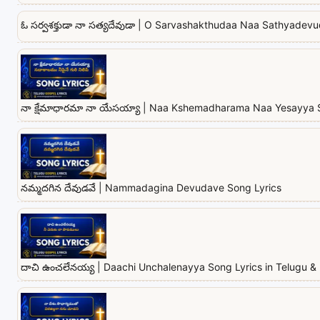
ఓ సర్వశక్తుడా నా సత్యదేవుడా | O Sarvashakthudaa Naa Sathyadev
నా క్షేమాధారమా నా యేసయ్యా | Naa Kshemadharama Naa Yesayya 
నమ్మదగిన దేవుడవే | Nammadagina Devudave Song Lyrics
దాచి ఉంచలేనయ్య | Daachi Unchalenayya Song Lyrics in Telugu & 