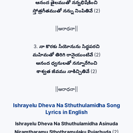
ఆనంద తైలముతో నన్నభిషేకించి
స్తోత్రగీతముతో నన్ను నింపితివే
(2)
||ఆరాధనా||
3.
నా కొరకు సీయోనును సిద్ధపరచి
మహిమతో తిరిగి రానైయుంటివే
(2)
ఆనంద ధ్వనులతో నన్నూరేగించి
శాశ్వత జీవము నాకిచ్చితివే
(2)
||ఆరాధనా||
Ishrayelu Dheva Na Sthuthulamidha Song
Lyrics in English
Ishrayelu Dheva Na Sthuthulamidha Asinuda
Niramtharamu Sthothramulaku Pujarhuda
(2)