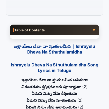
Table of Contents
▼
ఇశ్రాయేలు దేవా నా స్తుతులమీద | Ishrayelu
Dheva Na Sthuthulamidha
Ishrayelu Dheva Na Sthuthulamidha Song
Lyrics in Telugu
ఇశ్రాయేలు దేవా నా స్తుతులమీద ఆసీనుడా
నిరంతరము స్తోత్రములకు పూజార్హుడా
(2)
ఏమని నిన్ను నేను కీర్తింతును
ఏమని నిన్ను నేను పూజింతును
(2)
ఏమని నిన్ను నేను ఆరాధింతును
(2)