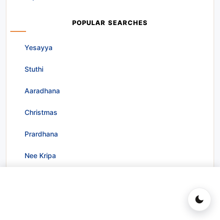
POPULAR SEARCHES
Yesayya
Stuthi
Aaradhana
Christmas
Prardhana
Nee Kripa
Popular Songs
ఓ సోదరా అందుకో | O Sodara Anduko