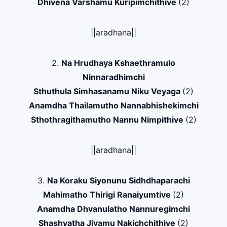
Dhivena Varshamu Kuripimchithive
(2)
||aradhana||
2.
Na Hrudhaya Kshaethramulo
Ninnaradhimchi
Sthuthula Simhasanamu Niku Veyaga
(2)
Anamdha Thailamutho Nannabhishekimchi
Sthothragithamutho Nannu Nimpithive
(2)
||aradhana||
3.
Na Koraku Siyonunu Sidhdhaparachi
Mahimatho Thirigi Ranaiyumtive
(2)
Anamdha Dhvanulatho Nannuregimchi
Shashvatha Jivamu Nakichchithive
(2)