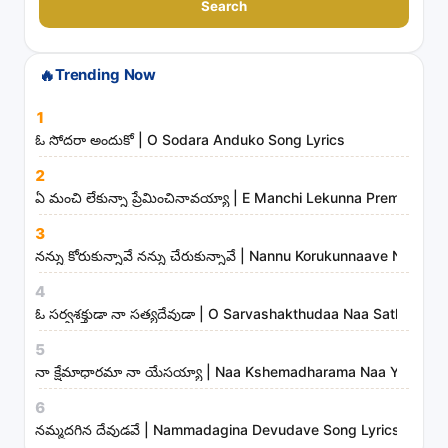
a
Search
r
c
🔥
Trending Now
h
s
1
o
ఓ సోదరా అందుకో | O Sodara Anduko Song Lyrics
n
2
g
ఏ మంచి లేకున్నా ప్రేమించినావయ్యా | E Manchi Lekunna Preminchin
s
3
,
నన్ను కోరుకున్నావే నన్ను చేరుకున్నావే | Nannu Korukunnaave Nann
a
r
4
t
ఓ సర్వశక్తుడా నా సత్యదేవుడా | O Sarvashakthudaa Naa Sathyade
i
5
s
నా క్షేమాధారమా నా యేసయ్యా | Naa Kshemadharama Naa Yesayya
t
6
s
నమ్మదగిన దేవుడవే | Nammadagina Devudave Song Lyrics
a