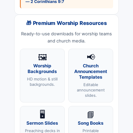
— 2 Corinthians 9:7
🎁 Premium Worship Resources
Ready-to-use downloads for worship teams
and church media.
🖼️
📢
Worship
Church
Backgrounds
Announcement
Templates
HD motion & still
backgrounds.
Editable
announcement
slides.
🖥️
📘
Sermon Slides
Song Books
Preaching decks in
Printable