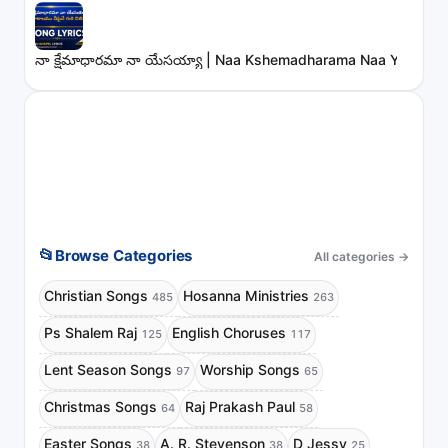
నా క్షేమాధారమా నా యేసయ్యా | Naa Kshemadharama Naa Yesayya
📂
Browse Categories
All categories
→
Christian Songs
Hosanna Ministries
485
263
Ps Shalem Raj
English Choruses
125
117
Lent Season Songs
Worship Songs
97
65
Christmas Songs
Raj Prakash Paul
64
58
Easter Songs
A. R. Stevenson
D Jessy
38
38
25