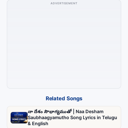
ADVERTISEMENT
Related Songs
నా దేశం సౌభాగ్యముతో | Naa Desham
Saubhaagyamutho Song Lyrics in Telugu
& English