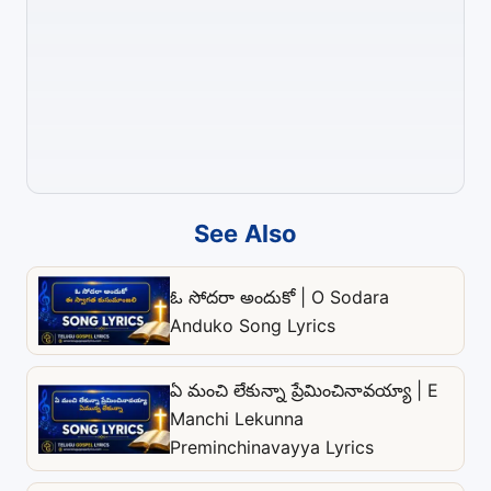
See Also
ఓ సోదరా అందుకో | O Sodara
Anduko Song Lyrics
ఏ మంచి లేకున్నా ప్రేమించినావయ్యా | E
Manchi Lekunna
Preminchinavayya Lyrics