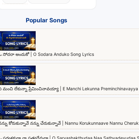
Popular Songs
ఓ సోదరా అందుకో | O Sodara Anduko Song Lyrics
ఏ మంచి లేకున్నా ప్రేమించినావయ్యా | E Manchi Lekunna Preminchinavayya 
నన్ను కోరుకున్నావే నన్ను చేరుకున్నావే | Nannu Korukunnaave Nannu Cher
ఓ సర్వశక్తుడా నా సత్యదేవుడా | O Sarvashakthudaa Naa Sathyadevudaa 