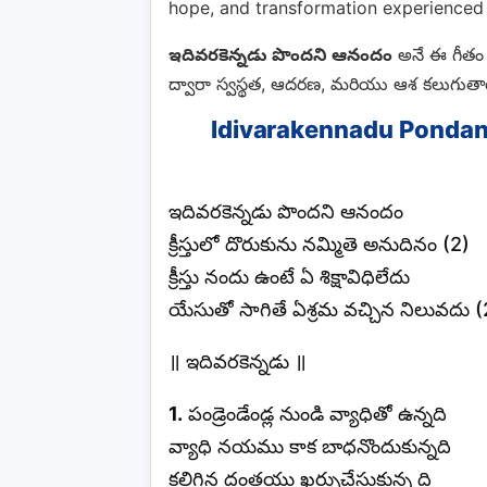
hope, and transformation experienced 
ఇదివరకెన్నడు పొందని ఆనందం
అనే ఈ గీతం క్
ద్వారా స్వస్థత, ఆదరణ, మరియు ఆశ కలుగుత
Idivarakennadu Pondani
ఇదివరకెన్నడు పొందని ఆనందం
క్రీస్తులో దొరుకును నమ్మితె అనుదినం (2)
క్రీస్తు నందు ఉంటే ఏ శిక్షావిధిలేదు
యేసుతో సాగితే ఏశ్రమ వచ్చిన నిలువదు (
॥ ఇదివరకెన్నడు ॥
1.
పండ్రెండేండ్ల నుండి వ్యాధితో ఉన్నది
వ్యాధి నయము కాక బాధనొందుకున్నది
కలిగిన దంతయు ఖర్చుచేసుకున్న ది