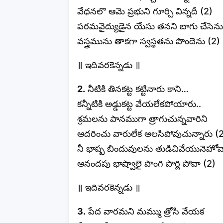
వేధనలొ ఆమె ప్రభుని గూర్చి విన్నదీ (2)
పరమవైద్యుడైన యేసు తనని బాగు చేసెను
వస్త్రమును తాకగా స్వస్థతను పొందెను (2)
॥ ఇదివరకెన్నడు ॥
2.
నీటికి తినకట్ట కట్టినారు కాని…
కన్నీటికి అడ్డుకట్ట వేయలేకపోయారు..
శ్రమలను పానముగా త్రాగుచున్నవారిని
ఆదరించు వారులేక అలసిపోవుచున్నారు (
నీ భాష్ప బిందువులను తుడిచివేయునెహోవ
ఆనందపు భాష్వాలై పొంగి పొర్లి పోవా (2)
॥ ఇదివరకెన్నడు ॥
3.
పేద వారమని మమ్ము త్రోసి వేయక