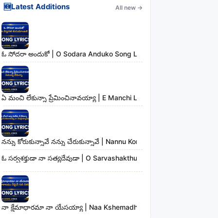
🆕
Latest Additions
All new
→
ఓ సోదరా అందుకో | O Sodara Anduko Song Lyrics
ఏ మంచి లేకున్నా ప్రేమించినావయ్యా | E Manchi Lekunna Preminchinavayy
నన్ను కోరుకున్నావే నన్ను చేరుకున్నావే | Nannu Korukunnaave Nannu Che
ఓ సర్వశక్తుడా నా సత్యదేవుడా | O Sarvashakthudaa Naa Sathyadevudaa
నా క్షేమాధారమా నా యేసయ్యా | Naa Kshemadharama Naa Yesayya Song