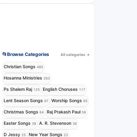
📂
Browse Categories
All categories
→
Christian Songs
485
Hosanna Ministries
263
Ps Shalem Raj
English Choruses
125
117
Lent Season Songs
Worship Songs
97
65
Christmas Songs
Raj Prakash Paul
64
58
Easter Songs
A. R. Stevenson
38
38
D Jessy
New Year Songs
25
23