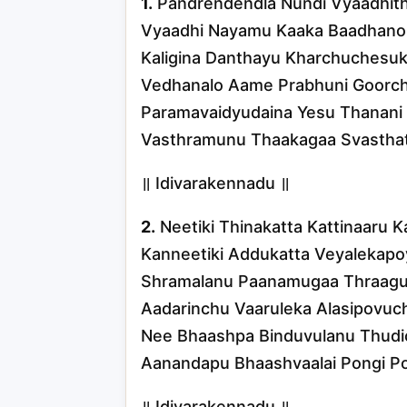
1.
Pandrendendla Nundi Vyaadhit
Vyaadhi Nayamu Kaaka Baadhano
Kaligina Danthayu Kharchuchesuk
Vedhanalo Aame Prabhuni Goorch
Paramavaidyudaina Yesu Thanan
Vasthramunu Thaakagaa Svastha
॥ Idivarakennadu ॥
2.
Neetiki Thinakatta Kattinaaru 
Kanneetiki Addukatta Veyalekapo
Shramalanu Paanamugaa Thraagu
Aadarinchu Vaaruleka Alasipovuc
Nee Bhaashpa Binduvulanu Thudi
Aanandapu Bhaashvaalai Pongi Por
॥ Idivarakennadu ॥