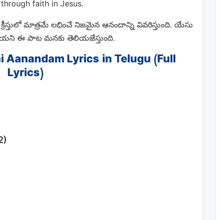
through faith in Jesus.
రీస్తులో మాత్రమే లభించే నిజమైన ఆనందాన్ని వివరిస్తుంది. యేసు
ాయని ఈ పాట మనకు తెలియజేస్తుంది.
 Aanandam Lyrics in Telugu (Full
Lyrics)
2)