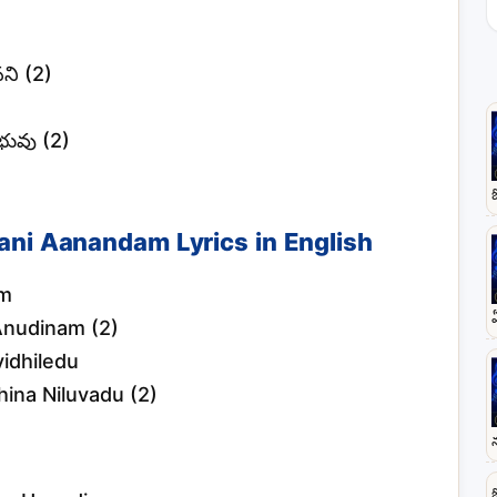
ి (2)
భువు (2)
ni Aanandam Lyrics in English
am
nudinam (2)
idhiledu
ina Niluvadu (2)