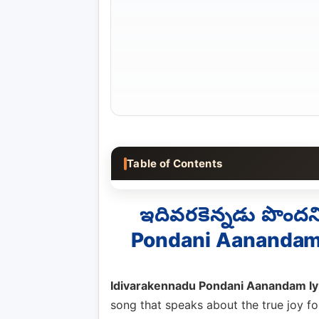
Table of Contents
ఇదివరకెన్నడు పొంద
Pondani Aanandam 
Idivarakennadu Pondani Aanandam lyr
song that speaks about the true joy fou