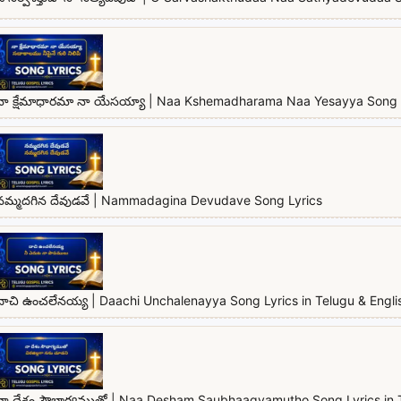
నా క్షేమాధారమా నా యేసయ్యా | Naa Kshemadharama Naa Yesayya Song 
నమ్మదగిన దేవుడవే | Nammadagina Devudave Song Lyrics
దాచి ఉంచలేనయ్య | Daachi Unchalenayya Song Lyrics in Telugu & Engli
నా దేశం సౌభాగ్యముతో | Naa Desham Saubhaagyamutho Song Lyrics in T