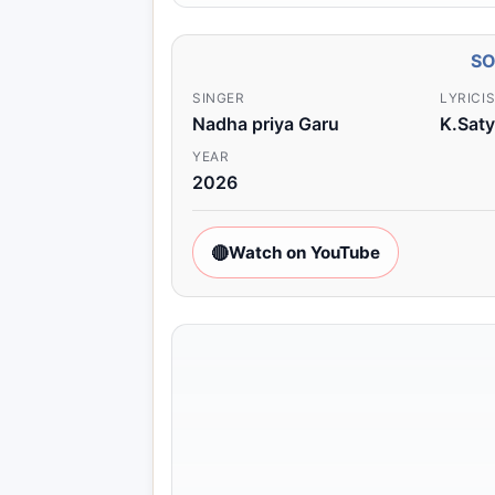
S
SINGER
LYRICI
Nadha priya Garu
K.Sat
YEAR
2026
🔴
Watch on YouTube