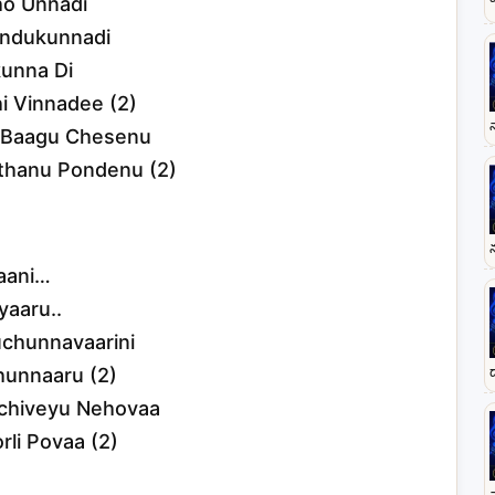
ho Unnadi
ndukunnadi
unna Di
i Vinnadee (2)
i Baagu Chesenu
thanu Pondenu (2)
Kaani…
yaaru..
chunnavaarini
hunnaaru (2)
chiveyu Nehovaa
li Povaa (2)