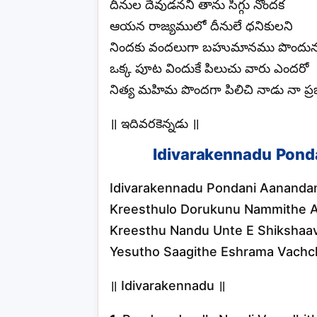
దీనుల దేవుడనని తాను సిగ్గు నొందక
ఆయన రాజ్యములో దీనులే ధనికులని
నిందకు వందలుగా బహుమానము పొందునన
ఒక్క పూట విందుకే పిలుచు వారు ఎందరో
నిత్య మహిమ పొందగా పిలిచి నాడు నా ప్ర
॥ ఇదివరకెన్నడు ॥
Idivarakennadu Ponda
Idivarakennadu Pondani Aanand
Kreesthulo Dorukunu Nammithe A
Kreesthu Nandu Unte E Shikshaav
Yesutho Saagithe Eshrama Vachch
॥ Idivarakennadu ॥