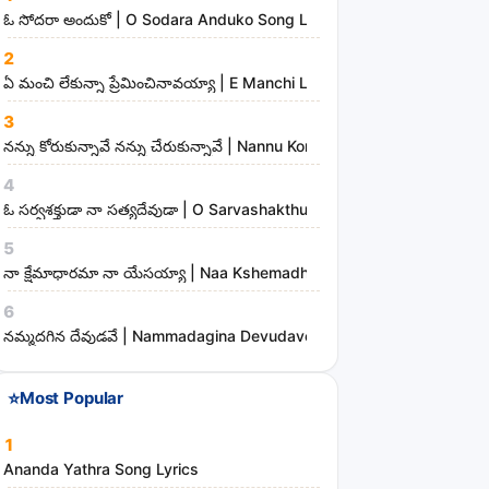
n
ఓ సోదరా అందుకో | O Sodara Anduko Song Lyrics
d
2
m
ఏ మంచి లేకున్నా ప్రేమించినావయ్యా | E Manchi Lekunna Preminchinavayy
i
3
n
నన్ను కోరుకున్నావే నన్ను చేరుకున్నావే | Nannu Korukunnaave Nannu Che
i
s
4
t
ఓ సర్వశక్తుడా నా సత్యదేవుడా | O Sarvashakthudaa Naa Sathyadevudaa
r
5
i
నా క్షేమాధారమా నా యేసయ్యా | Naa Kshemadharama Naa Yesayya Song
e
6
s
నమ్మదగిన దేవుడవే | Nammadagina Devudave Song Lyrics
⭐
Most Popular
1
Ananda Yathra Song Lyrics