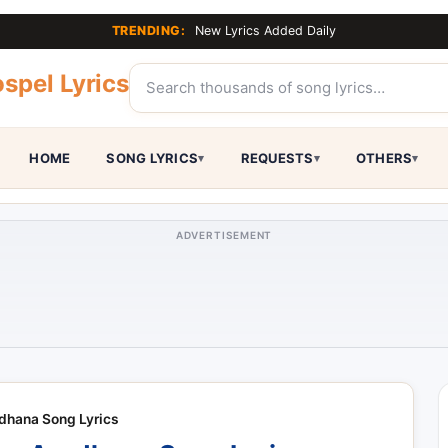
TRENDING:
New Lyrics Added Daily
spel Lyrics
HOME
SONG LYRICS
REQUESTS
OTHERS
ADVERTISEMENT
dhana Song Lyrics