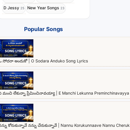
D Jessy
New Year Songs
25
23
Popular Songs
ఓ సోదరా అందుకో | O Sodara Anduko Song Lyrics
ఏ మంచి లేకున్నా ప్రేమించినావయ్యా | E Manchi Lekunna Preminchinavayya 
నన్ను కోరుకున్నావే నన్ను చేరుకున్నావే | Nannu Korukunnaave Nannu Cher