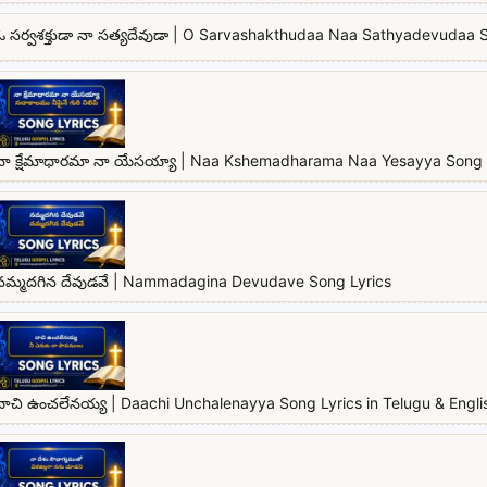
ఓ సర్వశక్తుడా నా సత్యదేవుడా | O Sarvashakthudaa Naa Sathyadevudaa 
నా క్షేమాధారమా నా యేసయ్యా | Naa Kshemadharama Naa Yesayya Song 
నమ్మదగిన దేవుడవే | Nammadagina Devudave Song Lyrics
దాచి ఉంచలేనయ్య | Daachi Unchalenayya Song Lyrics in Telugu & Engli