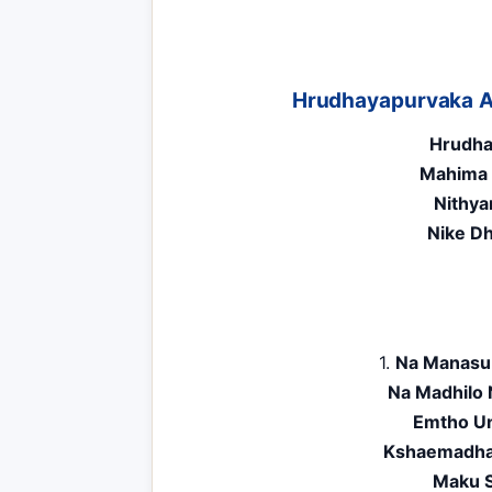
Hrudhayapurvaka Ar
Hrudha
Mahima 
Nithya
Nike D
1.
Na Manasu 
Na Madhilo 
Emtho U
Kshaemadha
Maku 