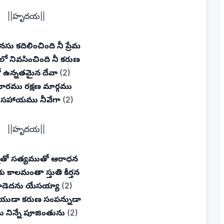
||హృదయ||
సు కదిలించింది నీ ప్రేమ
ో నివసించింది నీ కరుణ
 ఉన్నతమైన దేవా
(2)
ాధారము రక్షణ మార్గము
 సహాయము నీవేగా
(2)
||హృదయ||
మతో సత్యముతో ఆరాధన
కు కాలమంతా స్తుతి కీర్తన
 పాడెదను యేసయ్యా
(2)
ుడా కరుణ సంపన్నుడా
ు నిన్నే పూజింతును
(2)