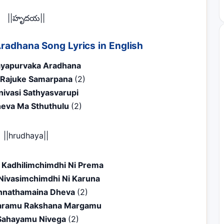
||హృదయ||
adhana Song Lyrics in English
yapurvaka Aradhana
Rajuke Samarpana
(2)
nivasi Sathyasvarupi
heva Ma Sthuthulu
(2)
||hrudhaya||
Kadhilimchimdhi Ni Prema
Nivasimchimdhi Ni Karuna
nnathamaina Dheva
(2)
ramu Rakshana Margamu
Sahayamu Nivega
(2)