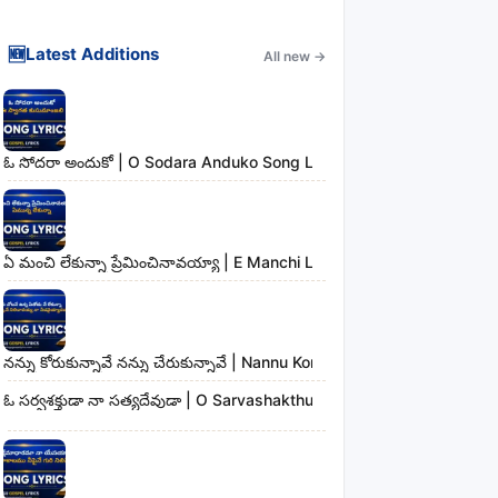
🆕
Latest Additions
All new
→
ఓ సోదరా అందుకో | O Sodara Anduko Song Lyrics
ఏ మంచి లేకున్నా ప్రేమించినావయ్యా | E Manchi Lekunna Preminchinavayy
నన్ను కోరుకున్నావే నన్ను చేరుకున్నావే | Nannu Korukunnaave Nannu Che
ఓ సర్వశక్తుడా నా సత్యదేవుడా | O Sarvashakthudaa Naa Sathyadevudaa