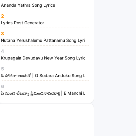
Ananda Yathra Song Lyrics
2
Lyrics Post Generator
3
Nutana Yerushalemu Pattanamu Song Lyrics | Hosanna Ministries
4
Krupagala Devudavu New Year Song Lyrics
5
ఓ సోదరా అందుకో | O Sodara Anduko Song Lyrics
6
ఏ మంచి లేకున్నా ప్రేమించినావయ్యా | E Manchi Lekunna Preminchinavayy