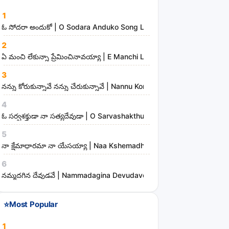
a
1
n
ఓ సోదరా అందుకో | O Sodara Anduko Song Lyrics
d
2
m
ఏ మంచి లేకున్నా ప్రేమించినావయ్యా | E Manchi Lekunna Preminchinavayy
i
3
n
నన్ను కోరుకున్నావే నన్ను చేరుకున్నావే | Nannu Korukunnaave Nannu Che
i
s
4
t
ఓ సర్వశక్తుడా నా సత్యదేవుడా | O Sarvashakthudaa Naa Sathyadevudaa
r
5
i
నా క్షేమాధారమా నా యేసయ్యా | Naa Kshemadharama Naa Yesayya Song
e
6
s
నమ్మదగిన దేవుడవే | Nammadagina Devudave Song Lyrics
⭐
Most Popular
1