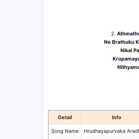
2.
Athmath
Ne Brathuku K
Nikai 
Krupamayu
Nithyam
Detail
Info
Song Name
Hrudhayapurvaka Arad