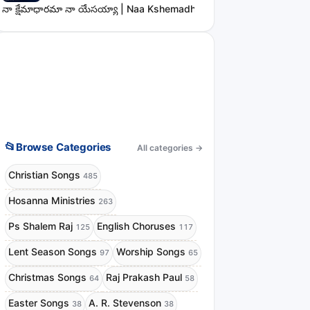
నా క్షేమాధారమా నా యేసయ్యా | Naa Kshemadharama Naa Yesayya Song
📂
Browse Categories
All categories
→
Christian Songs
485
Hosanna Ministries
263
Ps Shalem Raj
English Choruses
125
117
Lent Season Songs
Worship Songs
97
65
Christmas Songs
Raj Prakash Paul
64
58
Easter Songs
A. R. Stevenson
38
38