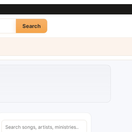
Search
S
e