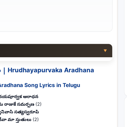
▼
| Hrudhayapurvaka Aradhana
radhana Song Lyrics in Telugu
దయపూర్వక ఆరాధన
 రాజుకే సమర్పణ
(2)
యనివాసి సత్యస్వరూపి
 దేవా మా స్తుతులు
(2)