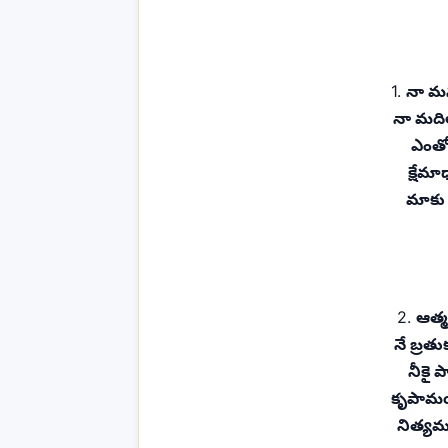
1.
నా మన
నా మదిల
ఎంతో
క్షేమ
మాకు
2.
ఆత్
నే బ్రతు
నీకై
కృపామయ
నిత్యమ