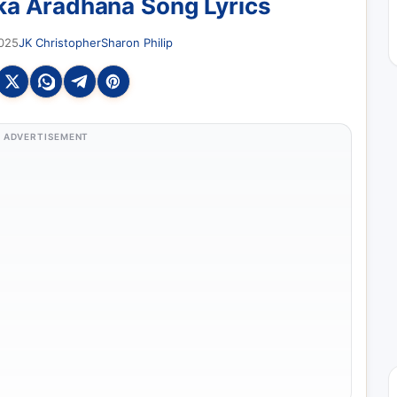
a Aradhana Song Lyrics
025
JK Christopher
Sharon Philip
ADVERTISEMENT