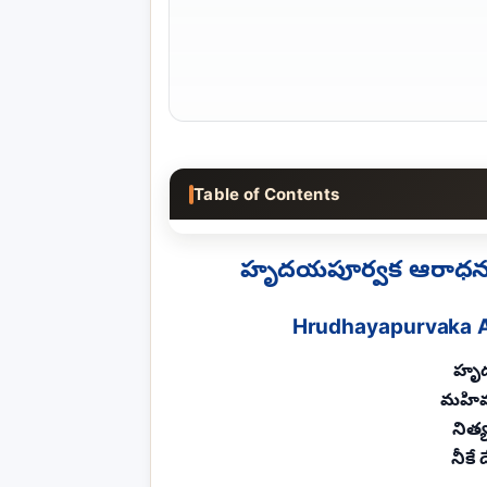
Table of Contents
హృదయపూర్వక ఆరాధన 
Hrudhayapurvaka A
హృ
మహిమ
నిత్
నీకే