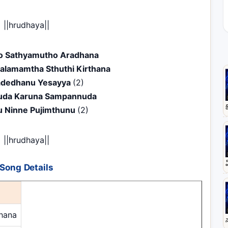
||hrudhaya||
o Sathyamutho Aradhana
alamamtha Sthuthi Kirthana
Padedhanu Yesayya
(2)
da Karuna Sampannuda
u Ninne Pujimthunu
(2)
||hrudhaya||
Song Details
hana