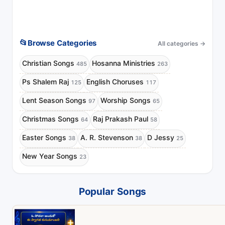
📂
Browse Categories
All categories
→
Christian Songs
Hosanna Ministries
485
263
Ps Shalem Raj
English Choruses
125
117
Lent Season Songs
Worship Songs
97
65
Christmas Songs
Raj Prakash Paul
64
58
Easter Songs
A. R. Stevenson
D Jessy
38
38
25
New Year Songs
23
Popular Songs