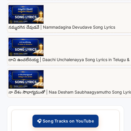
నమ్మదగిన దేవుడవే | Nammadagina Devudave Song Lyrics
దాచి ఉంచలేనయ్య | Daachi Unchalenayya Song Lyrics in Telugu & 
నా దేశం సౌభాగ్యముతో | Naa Desham Saubhaagyamutho Song Lyrics
🎧 Song Tracks on YouTube