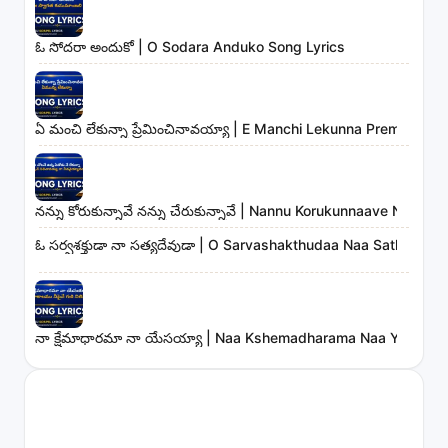
ఓ సోదరా అందుకో | O Sodara Anduko Song Lyrics
ఏ మంచి లేకున్నా ప్రేమించినావయ్యా | E Manchi Lekunna Preminchin
నన్ను కోరుకున్నావే నన్ను చేరుకున్నావే | Nannu Korukunnaave Nann
ఓ సర్వశక్తుడా నా సత్యదేవుడా | O Sarvashakthudaa Naa Sathyade
నా క్షేమాధారమా నా యేసయ్యా | Naa Kshemadharama Naa Yesayya