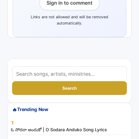
Sign in to comment
Links are not allowed and will be removed
automatically.
S
e
a
Search
r
c
🔥
Trending Now
h
s
1
o
ఓ సోదరా అందుకో | O Sodara Anduko Song Lyrics
n