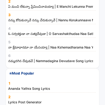
2
g
ఏ మంచి లేకున్నా ప్రేమించినావయ్యా | E Manchi Lekunna Preminchin
s
3
,
నన్ను కోరుకున్నావే నన్ను చేరుకున్నావే | Nannu Korukunnaave Nann
a
r
4
t
ఓ సర్వశక్తుడా నా సత్యదేవుడా | O Sarvashakthudaa Naa Sathyade
i
5
s
నా క్షేమాధారమా నా యేసయ్యా | Naa Kshemadharama Naa Yesayya
t
6
s
నమ్మదగిన దేవుడవే | Nammadagina Devudave Song Lyrics
a
n
⭐
Most Popular
d
m
1
i
Ananda Yathra Song Lyrics
n
2
i
Lyrics Post Generator