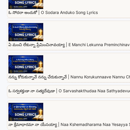
ఓ సోదరా అందుకో | O Sodara Anduko Song Lyrics
ఏ మంచి లేకున్నా ప్రేమించినావయ్యా | E Manchi Lekunna Preminchina
నన్ను కోరుకున్నావే నన్ను చేరుకున్నావే | Nannu Korukunnaave Nannu
ఓ సర్వశక్తుడా నా సత్యదేవుడా | O Sarvashakthudaa Naa Sathyadev
నా క్షేమాధారమా నా యేసయ్యా | Naa Kshemadharama Naa Yesayya 