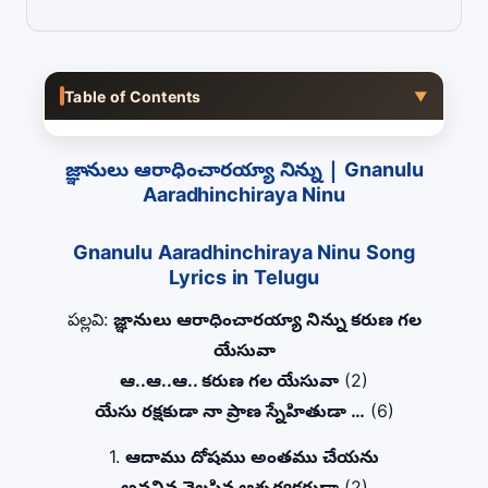
Table of Contents
▼
జ్ఞానులు ఆరాధించారయ్యా నిన్ను | Gnanulu
Aaradhinchiraya Ninu
Gnanulu Aaradhinchiraya Ninu Song
Lyrics in Telugu
పల్లవి:
జ్ఞానులు ఆరాధించారయ్యా నిన్ను కరుణ గల
యేసువా
ఆ..ఆ..ఆ.. కరుణ గల యేసువా
(2)
యేసు రక్షకుడా నా ప్రాణ స్నేహితుడా …
(6)
1.
ఆదాము దోషము అంతము చేయను
అవనిన వెలసిన ఆశ్చర్యకరుడా
(2)