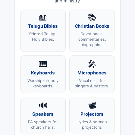
and ministry.
📖
📚
Telugu Bibles
Christian Books
Printed Telugu
Devotionals,
Holy Bibles.
commentaries,
biographies.
🎹
🎤
Keyboards
Microphones
Worship-friendly
Vocal mics for
keyboards.
singers & pastors.
🔊
📽️
Speakers
Projectors
PA speakers for
Lyrics & sermon
church halls.
projectors.