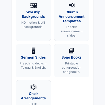
🖼️
📢
Worship
Church
Backgrounds
Announcement
Templates
HD motion & still
backgrounds.
Editable
announcement
slides.
🖥️
📘
Sermon Slides
Song Books
Preaching decks in
Printable
Telugu & English.
congregation
songbooks.
🎼
Choir
Arrangements
SATB