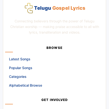
Telugu
Gospel Lyrics
Connecting believers through the power of Telugu
Christian worship — making praise accessible to all with
lyrics, transliteration and videos.
BROWSE
Latest Songs
Popular Songs
Categories
Alphabetical Browse
GET INVOLVED