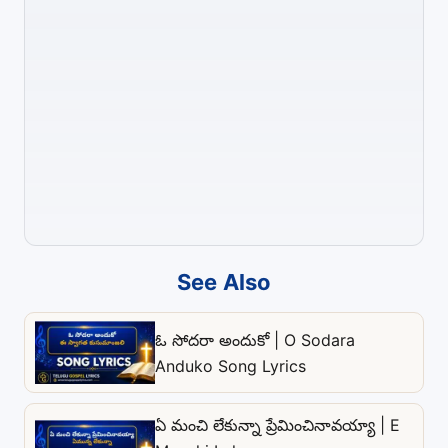
See Also
ఓ సోదరా అందుకో | O Sodara
Anduko Song Lyrics
ఏ మంచి లేకున్నా ప్రేమించినావయ్యా | E