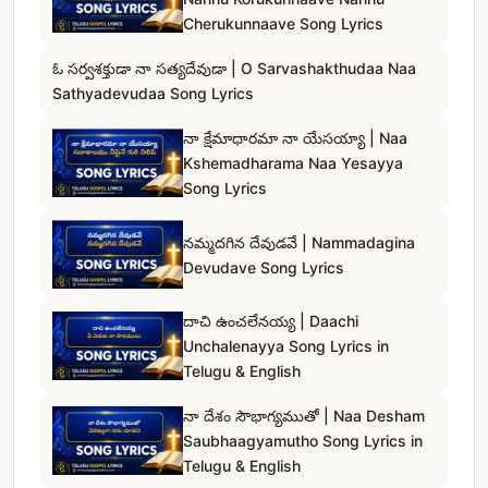
Cherukunnaave Song Lyrics
ఓ సర్వశక్తుడా నా సత్యదేవుడా | O Sarvashakthudaa Naa
Sathyadevudaa Song Lyrics
నా క్షేమాధారమా నా యేసయ్యా | Naa
Kshemadharama Naa Yesayya
Song Lyrics
నమ్మదగిన దేవుడవే | Nammadagina
Devudave Song Lyrics
దాచి ఉంచలేనయ్య | Daachi
Unchalenayya Song Lyrics in
Telugu & English
నా దేశం సౌభాగ్యముతో | Naa Desham
Saubhaagyamutho Song Lyrics in
Telugu & English