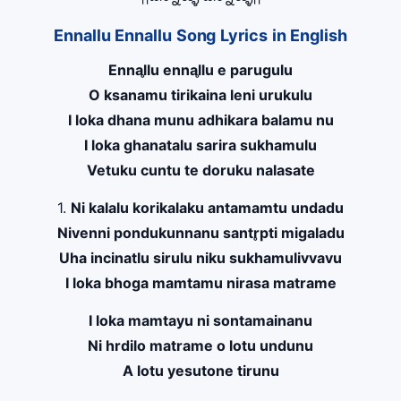
Ennallu Ennallu Song Lyrics in English
Ennal̥lu ennal̥lu e parugulu
O ksanamu tirikaina leni urukulu
I loka dhana munu adhikara balamu nu
I loka ghanatalu sarira sukhamulu
Vetuku cuntu te doruku nalasate
1.
Ni kalalu korikalaku antamamtu undadu
Nivenni pondukunnanu santr̥pti migaladu
Uha incinatlu sirulu niku sukhamulivvavu
I loka bhoga mamtamu nirasa matrame
I loka mamtayu ni sontamainanu
Ni hrdilo matrame o lotu undunu
A lotu yesutone tirunu