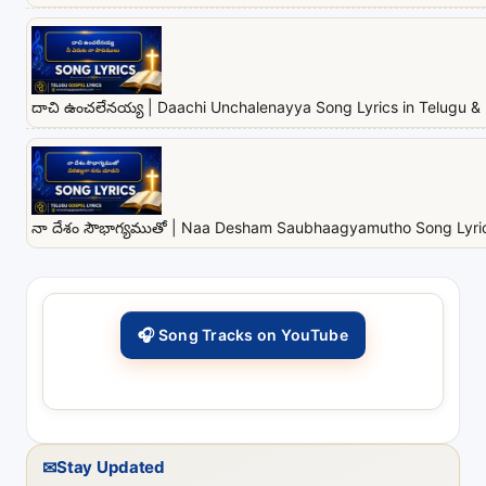
దాచి ఉంచలేనయ్య | Daachi Unchalenayya Song Lyrics in Telugu & 
నా దేశం సౌభాగ్యముతో | Naa Desham Saubhaagyamutho Song Lyrics
🎧 Song Tracks on YouTube
✉
Stay Updated