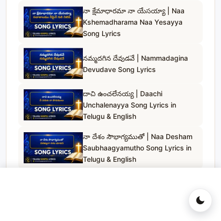
నా క్షేమాధారమా నా యేసయ్యా | Naa
Kshemadharama Naa Yesayya
Song Lyrics
నమ్మదగిన దేవుడవే | Nammadagina
Devudave Song Lyrics
దాచి ఉంచలేనయ్య | Daachi
Unchalenayya Song Lyrics in
Telugu & English
నా దేశం సౌభాగ్యముతో | Naa Desham
Saubhaagyamutho Song Lyrics in
Telugu & English
Telugu Gospel Lyrics
© 2023
. All rights reserved.