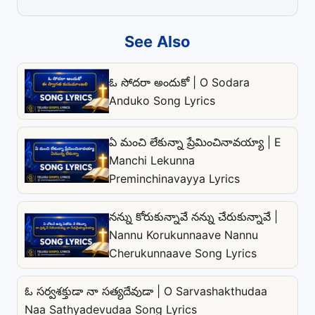
See Also
ఓ సోదరా అందుకో | O Sodara
Anduko Song Lyrics
ఏ మంచి లేకున్నా ప్రేమించినావయ్యా | E
Manchi Lekunna
Preminchinavayya Lyrics
నన్ను కోరుకున్నావే నన్ను చేరుకున్నావే |
Nannu Korukunnaave Nannu
Cherukunnaave Song Lyrics
ఓ సర్వశక్తుడా నా సత్యదేవుడా | O Sarvashakthudaa
Naa Sathyadevudaa Song Lyrics