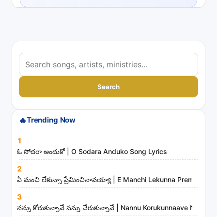
S
e
a
Search
r
c
🔥
Trending Now
h
s
1
o
ఓ సోదరా అందుకో | O Sodara Anduko Song Lyrics
n
2
g
ఏ మంచి లేకున్నా ప్రేమించినావయ్యా | E Manchi Lekunna Preminchin
s
3
,
నన్ను కోరుకున్నావే నన్ను చేరుకున్నావే | Nannu Korukunnaave Nann
a