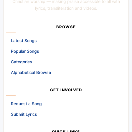
Christian worship — making praise accessible to all with
lyrics, transliteration and videos.
BROWSE
Latest Songs
Popular Songs
Categories
Alphabetical Browse
GET INVOLVED
Request a Song
Submit Lyrics