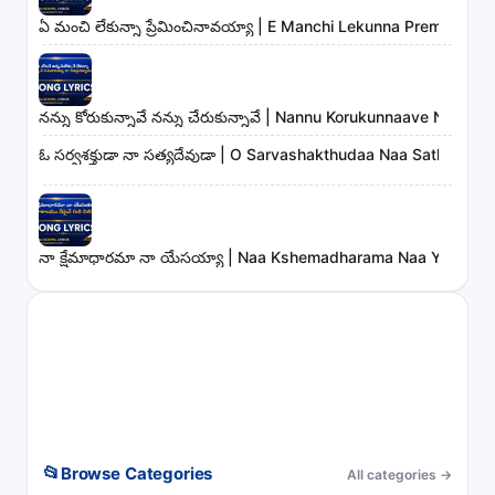
ఏ మంచి లేకున్నా ప్రేమించినావయ్యా | E Manchi Lekunna Preminchin
నన్ను కోరుకున్నావే నన్ను చేరుకున్నావే | Nannu Korukunnaave Nann
ఓ సర్వశక్తుడా నా సత్యదేవుడా | O Sarvashakthudaa Naa Sathyade
నా క్షేమాధారమా నా యేసయ్యా | Naa Kshemadharama Naa Yesayya
📂
Browse Categories
All categories
→