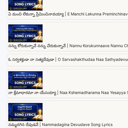
ఏ మంచి లేకున్నా ప్రేమించినావయ్యా | E Manchi Lekunna Preminchina
నన్ను కోరుకున్నావే నన్ను చేరుకున్నావే | Nannu Korukunnaave Nannu
ఓ సర్వశక్తుడా నా సత్యదేవుడా | O Sarvashakthudaa Naa Sathyadev
నా క్షేమాధారమా నా యేసయ్యా | Naa Kshemadharama Naa Yesayya 
నమ్మదగిన దేవుడవే | Nammadagina Devudave Song Lyrics