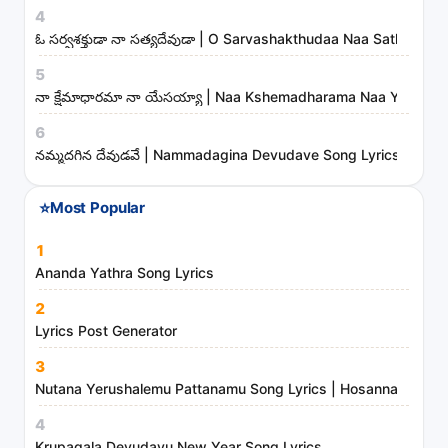
r
4
t
ఓ సర్వశక్తుడా నా సత్యదేవుడా | O Sarvashakthudaa Naa Sathyade
i
5
s
నా క్షేమాధారమా నా యేసయ్యా | Naa Kshemadharama Naa Yesayya
t
6
s
నమ్మదగిన దేవుడవే | Nammadagina Devudave Song Lyrics
a
n
⭐
Most Popular
d
m
1
i
Ananda Yathra Song Lyrics
n
2
i
Lyrics Post Generator
s
3
t
Nutana Yerushalemu Pattanamu Song Lyrics | Hosanna Ministr
r
4
i
Krupagala Devudavu New Year Song Lyrics