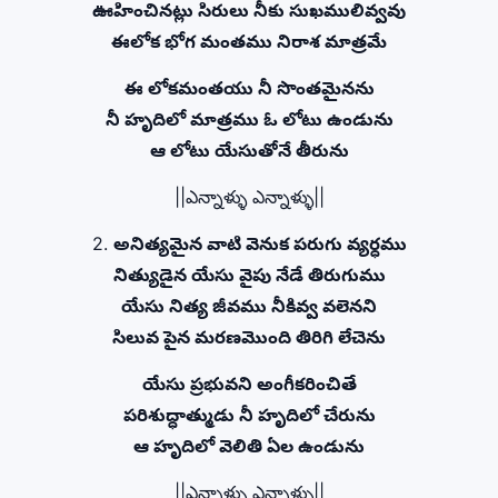
ఊహించినట్లు సిరులు నీకు సుఖములివ్వవు
ఈలోక భోగ మంతము నిరాశ మాత్రమే
ఈ లోకమంతయు నీ సొంతమైనను
నీ హృదిలో మాత్రము ఓ లోటు ఉండును
ఆ లోటు యేసుతోనే తీరును
||ఎన్నాళ్ళు ఎన్నాళ్ళు||
2.
అనిత్యమైన వాటి వెనుక పరుగు వ్యర్ధము
నిత్యుడైన యేసు వైపు నేడే తిరుగుము
యేసు నిత్య జీవము నీకివ్వ వలెనని
సిలువ పైన మరణమొంది తిరిగి లేచెను
యేసు ప్రభువని అంగీకరించితే
పరిశుద్ధాత్ముడు నీ హృదిలో చేరును
ఆ హృదిలో వెలితి ఏల ఉండును
||ఎన్నాళ్ళు ఎన్నాళ్ళు||