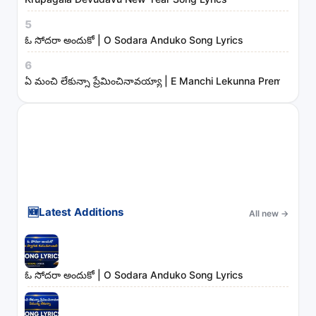
e
s
5
ఓ సోదరా అందుకో | O Sodara Anduko Song Lyrics
6
ఏ మంచి లేకున్నా ప్రేమించినావయ్యా | E Manchi Lekunna Preminchin
🆕
Latest Additions
All new
→
ఓ సోదరా అందుకో | O Sodara Anduko Song Lyrics