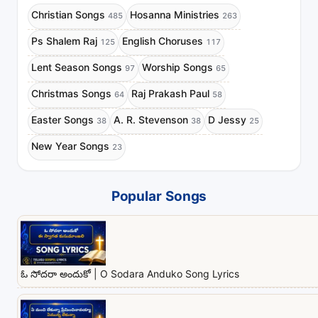
Christian Songs
Hosanna Ministries
485
263
Ps Shalem Raj
English Choruses
125
117
Lent Season Songs
Worship Songs
97
65
Christmas Songs
Raj Prakash Paul
64
58
Easter Songs
A. R. Stevenson
D Jessy
38
38
25
New Year Songs
23
Popular Songs
ఓ సోదరా అందుకో | O Sodara Anduko Song Lyrics