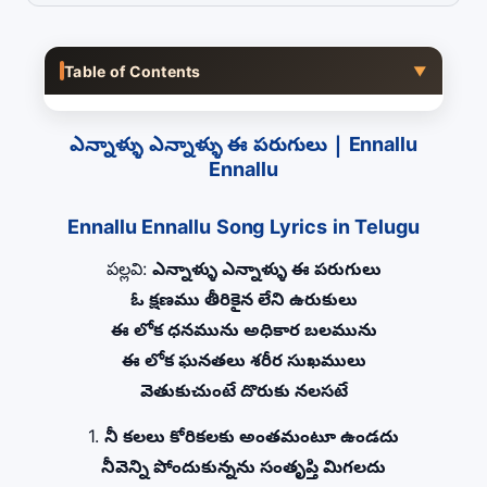
Table of Contents
▼
ఎన్నాళ్ళు ఎన్నాళ్ళు ఈ పరుగులు | Ennallu
Ennallu
Ennallu Ennallu Song Lyrics in Telugu
పల్లవి:
ఎన్నాళ్ళు ఎన్నాళ్ళు ఈ పరుగులు
ఓ క్షణము తీరికైన లేని ఉరుకులు
ఈ లోక ధనమును అధికార బలమును
ఈ లోక ఘనతలు శరీర సుఖములు
వెతుకుచుంటే దొరుకు నలసటే
1.
నీ కలలు కోరికలకు అంతమంటూ ఉండదు
నీవెన్ని పోందుకున్నను సంతృప్తి మిగలదు