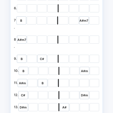
6.
7
B
A#m7
.
8
A#m7
.
9.
B
C#
10.
B
A#m
11.
A#m
B
12.
C#
D#m
13.
D#m
A#