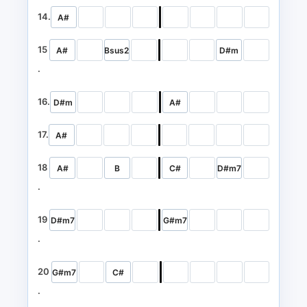
14.
A#
15
A#
Bsus2
D#m
.
16.
D#m
A#
17.
A#
18
A#
B
C#
D#m7
.
19
D#m7
G#m7
.
20
G#m7
C#
.