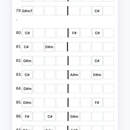
79
G#m7
C#
.
80.
C#
F#
C#
81.
C#
D#m
82.
G#m
C#
83.
C#
A#m
D#m
84.
D#m
85.
D#m
F#
86.
F#
C#
G#m