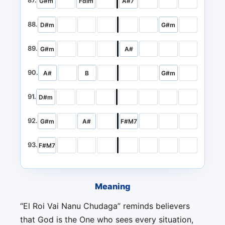
87.
G#m
Fdim
A#7
88.
D#m
G#m
89.
G#m
A#
90.
A#
B
G#m
91.
D#m
92.
G#m
A#
F#M7
93.
F#M7
Meaning
“El Roi Vai Nanu Chudaga” reminds believers
that God is the One who sees every situation,