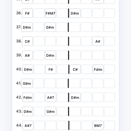
36.
F#
F#M7
D#m
37.
D#m
G#m
38.
C#
A#
39.
A#
D#m
40.
D#m
F#
C#
Fdim
41.
G#m
42.
Fdim
A#7
D#m
43.
D#m
G#m
44.
A#7
BM7