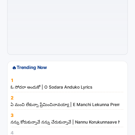
g
s
,
a
r
t
i
s
t
🔥
Trending Now
s
1
a
ఓ సోదరా అందుకో | O Sodara Anduko Lyrics
n
d
2
ఏ మంచి లేకున్నా ప్రేమించినావయ్యా | E Manchi Lekunna Preminchin
m
i
3
n
నన్ను కోరుకున్నావే నన్ను చేరుకున్నావే | Nannu Korukunnaave Nann
i
4