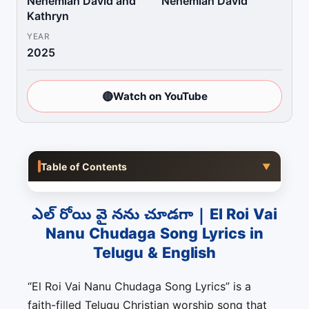
Nehemiah David and
Nehemiah David
Kathryn
YEAR
2025
🔴
Watch on YouTube
Table of Contents
▼
ఎల్ రోయి వై నను చూడగా | El Roi Vai
Nanu Chudaga Song Lyrics in
Telugu & English
“El Roi Vai Nanu Chudaga Song Lyrics” is a
faith-filled Telugu Christian worship song that