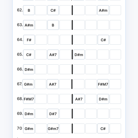
62.
B
C#
A#m
63.
A#m
B
64.
F#
C#
65.
C#
A#7
D#m
66.
D#m
67.
G#m
A#7
F#M7
68.
F#M7
A#7
D#m
69.
D#m
D#7
70
G#m
G#m7
C#
.