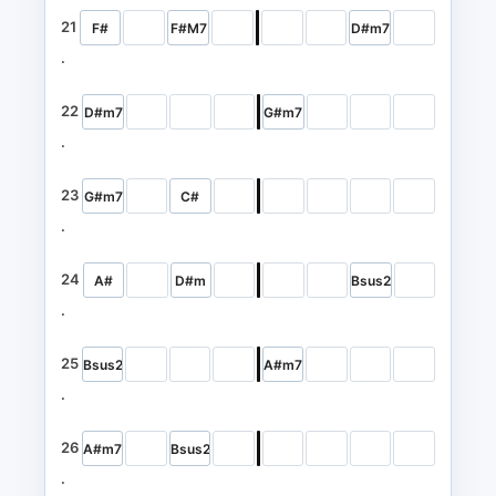
21
F#
F#M7
D#m7
.
22
D#m7
G#m7
.
23
G#m7
C#
.
24
A#
D#m
Bsus2
.
25
Bsus2
A#m7
.
26
A#m7
Bsus2
.