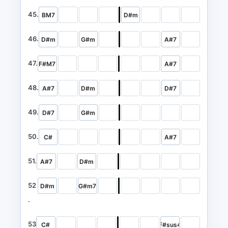
45.
BM7
D#m
46.
D#m
G#m
A#7
47.
F#M7
A#7
48.
A#7
D#m
D#7
49.
D#7
G#m
50.
C#
A#7
51.
A#7
D#m
52
D#m
G#m7
.
53
C#
F#sus4