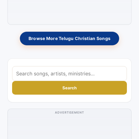
Browse More Telugu Christian Songs
S
e
a
Search
r
c
h
ADVERTISEMENT
s
o
n