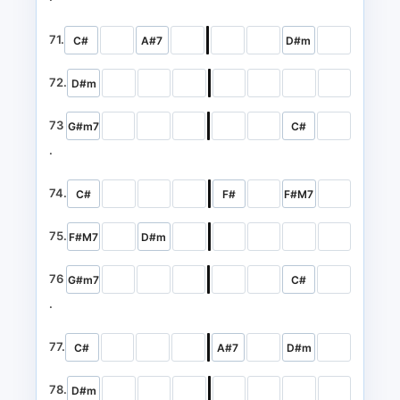
71.
C#
A#7
D#m
72.
D#m
73
G#m7
C#
.
74.
C#
F#
F#M7
75.
F#M7
D#m
76
G#m7
C#
.
77.
C#
A#7
D#m
78.
D#m