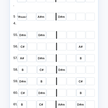
.
5
F#sus4
A#m
D#m
4.
55.
D#m
G#m
56.
C#
A#
57.
A#
D#m
B
58.
B
C#
D#m
59.
D#m
B
C#
60.
C#
D#m
B
61.
B
C#
A#m
D#m