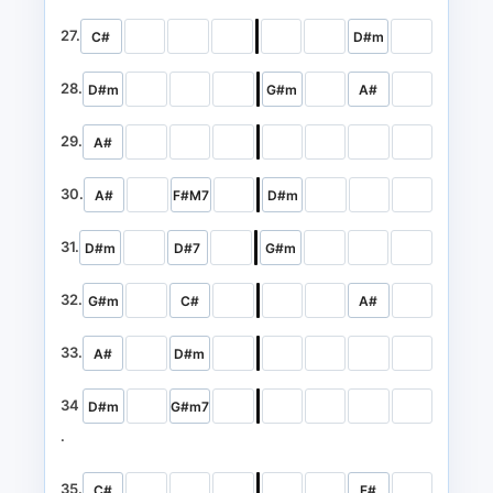
27.
C#
D#m
28.
D#m
G#m
A#
29.
A#
30.
A#
F#M7
D#m
31.
D#m
D#7
G#m
32.
G#m
C#
A#
33.
A#
D#m
34
D#m
G#m7
.
35.
C#
F#