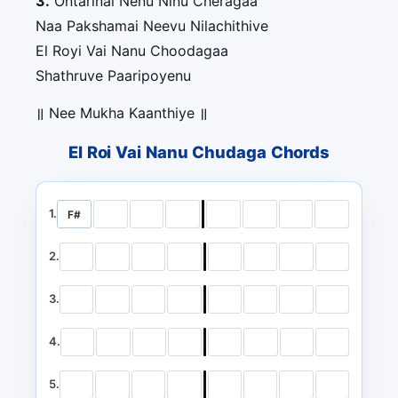
3.
Ontarinai Nenu Ninu Cheragaa
Naa Pakshamai Neevu Nilachithive
El Royi Vai Nanu Choodagaa
Shathruve Paaripoyenu
॥ Nee Mukha Kaanthiye ॥
El Roi Vai Nanu Chudaga Chords
1.
F#
2.
3.
4.
5.