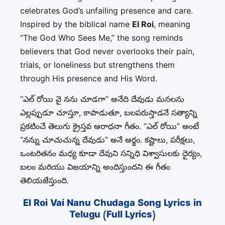
celebrates God’s unfailing presence and care.
Inspired by the biblical name
El Roi
, meaning
“The God Who Sees Me,” the song reminds
believers that God never overlooks their pain,
trials, or loneliness but strengthens them
through His presence and His Word.
“ఎల్ రోయి వై నను చూడగా” అనేది దేవుడు మనలను
ఎల్లప్పుడూ చూస్తూ, కాపాడుతూ, బలపరుస్తాడనే సత్యాన్ని
ప్రకటించే తెలుగు క్రైస్తవ ఆరాధనా గీతం. “ఎల్ రోయి” అంటే
“నన్ను చూచుచున్న దేవుడు” అనే అర్థం. కష్టాలు, పరీక్షలు,
ఒంటరితనం మధ్య కూడా దేవుని సన్నిధి విశ్వాసులకు ధైర్యం,
బలం మరియు విజయాన్ని అందిస్తుందని ఈ గీతం
తెలియజేస్తుంది.
El Roi Vai Nanu Chudaga Song Lyrics in
Telugu (Full Lyrics)