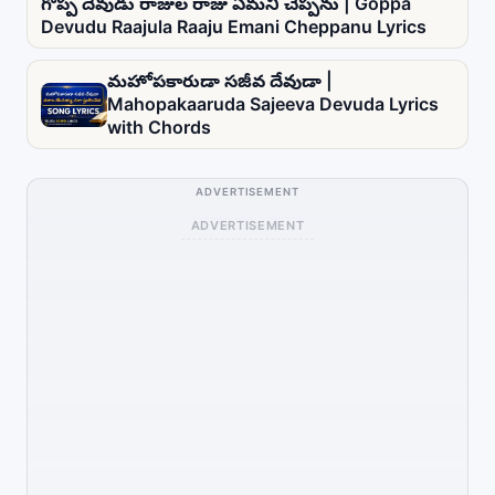
గొప్ప దేవుడు రాజుల రాజు ఏమని చెప్పను | Goppa
Devudu Raajula Raaju Emani Cheppanu Lyrics
మహోపకారుడా సజీవ దేవుడా |
Mahopakaaruda Sajeeva Devuda Lyrics
with Chords
ADVERTISEMENT
ADVERTISEMENT