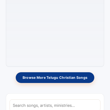
Browse More Telugu Christian Songs
S
e