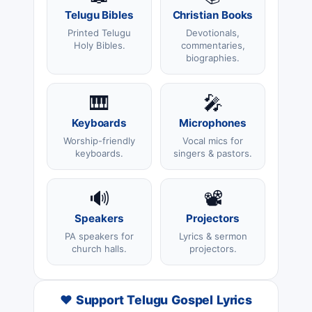
Telugu Bibles
Christian Books
Printed Telugu
Devotionals,
Holy Bibles.
commentaries,
biographies.
🎹
🎤
Keyboards
Microphones
Worship-friendly
Vocal mics for
keyboards.
singers & pastors.
🔊
📽️
Speakers
Projectors
PA speakers for
Lyrics & sermon
church halls.
projectors.
❤️ Support Telugu Gospel Lyrics