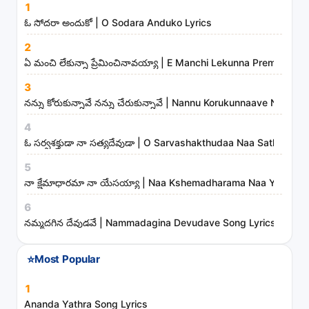
1
a
ఓ సోదరా అందుకో | O Sodara Anduko Lyrics
n
d
2
ఏ మంచి లేకున్నా ప్రేమించినావయ్యా | E Manchi Lekunna Preminchin
m
i
3
n
నన్ను కోరుకున్నావే నన్ను చేరుకున్నావే | Nannu Korukunnaave Nann
i
4
s
ఓ సర్వశక్తుడా నా సత్యదేవుడా | O Sarvashakthudaa Naa Sathyadev
t
5
r
నా క్షేమాధారమా నా యేసయ్యా | Naa Kshemadharama Naa Yesayya
i
6
e
నమ్మదగిన దేవుడవే | Nammadagina Devudave Song Lyrics
s
⭐
Most Popular
1
Ananda Yathra Song Lyrics