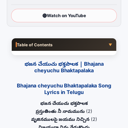
🔴
Watch on YouTube
Table of Contents
▼
భజన చేయుచు భక్తపాలక | Bhajana
cheyuchu Bhaktapalaka
Bhajana cheyuchu Bhaktapalaka Song
Lyrics in Telugu
భజన చేయుచు భక్తపాలక
ప్రస్తుతింతు నీ నామమును
(2)
వృజినములపై జయము నిచ్చిన
(2)
విజయుడా నిను వేడుకొందు