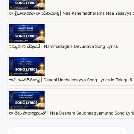
నా క్షేమాధారమా నా యేసయ్యా | Naa Kshemadharama Naa Yesayya 
నమ్మదగిన దేవుడవే | Nammadagina Devudave Song Lyrics
దాచి ఉంచలేనయ్య | Daachi Unchalenayya Song Lyrics in Telugu & 
నా దేశం సౌభాగ్యముతో | Naa Desham Saubhaagyamutho Song Lyrics