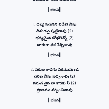
||భజన||
1.
దివ్య పదవిని విడిచి నీవు
దీనుడవై పుట్టినావు
(2)
భవ్యమైన బోధలెన్నో
(2)
బాగుగా ధర నేర్పినావు
||భజన||
2.
నరుల గావను పరమునుండి
ధరకు నీవు వచ్చినావు
(2)
పరుడ నైన నా కొరకు నీ
(2)
ప్రాణము నర్పించినావు
||భజన||