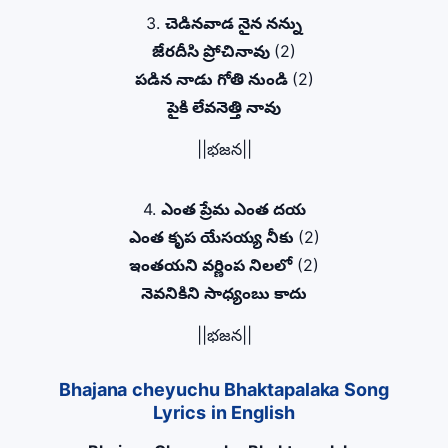
3.
చెడినవాడ నైన నన్ను
జేరదీసి ప్రోచినావు
(2)
పడిన నాడు గోతి నుండి
(2)
పైకి లేవనెత్తి నావు
||భజన||
4.
ఎంత ప్రేమ ఎంత దయ
ఎంత కృప యేసయ్య నీకు
(2)
ఇంతయని వర్ణింప నిలలో
(2)
నెవనికిని సాధ్యంబు కాదు
||భజన||
Bhajana cheyuchu Bhaktapalaka Song
Lyrics in English