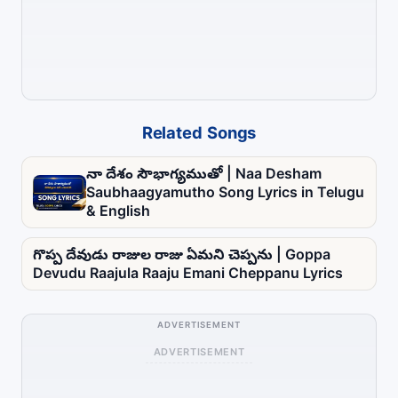
Related Songs
నా దేశం సౌభాగ్యముతో | Naa Desham
Saubhaagyamutho Song Lyrics in Telugu
& English
గొప్ప దేవుడు రాజుల రాజు ఏమని చెప్పను | Goppa
Devudu Raajula Raaju Emani Cheppanu Lyrics
ADVERTISEMENT
ADVERTISEMENT