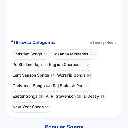
📂
Browse Categories
All categories
→
Christian Songs
Hosanna Ministries
485
263
Ps Shalem Raj
English Choruses
125
117
Lent Season Songs
Worship Songs
97
64
Christmas Songs
Raj Prakash Paul
64
58
Easter Songs
A. R. Stevenson
D Jessy
38
38
25
New Year Songs
23
Popular Songs