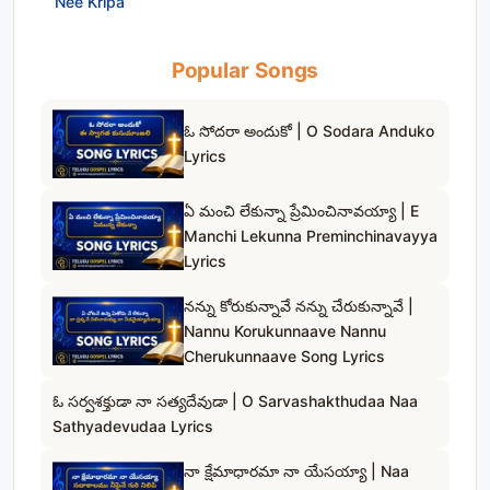
Nee Kripa
Popular Songs
ఓ సోదరా అందుకో | O Sodara Anduko
Lyrics
ఏ మంచి లేకున్నా ప్రేమించినావయ్యా | E
Manchi Lekunna Preminchinavayya
Lyrics
నన్ను కోరుకున్నావే నన్ను చేరుకున్నావే |
Nannu Korukunnaave Nannu
Cherukunnaave Song Lyrics
ఓ సర్వశక్తుడా నా సత్యదేవుడా | O Sarvashakthudaa Naa
Sathyadevudaa Lyrics
నా క్షేమాధారమా నా యేసయ్యా | Naa