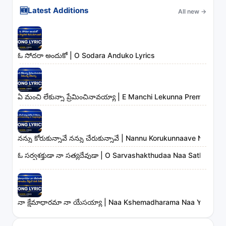
🆕
Latest Additions
All new
→
ఓ సోదరా అందుకో | O Sodara Anduko Lyrics
ఏ మంచి లేకున్నా ప్రేమించినావయ్యా | E Manchi Lekunna Preminchin
నన్ను కోరుకున్నావే నన్ను చేరుకున్నావే | Nannu Korukunnaave Nann
ఓ సర్వశక్తుడా నా సత్యదేవుడా | O Sarvashakthudaa Naa Sathyadev
నా క్షేమాధారమా నా యేసయ్యా | Naa Kshemadharama Naa Yesayya