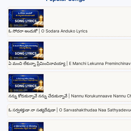
ఓ సోదరా అందుకో | O Sodara Anduko Lyrics
ఏ మంచి లేకున్నా ప్రేమించినావయ్యా | E Manchi Lekunna Preminchina
నన్ను కోరుకున్నావే నన్ను చేరుకున్నావే | Nannu Korukunnaave Nannu
ఓ సర్వశక్తుడా నా సత్యదేవుడా | O Sarvashakthudaa Naa Sathyadevu