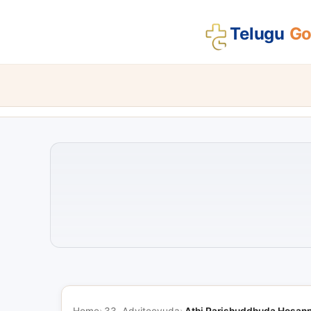
Telugu
Gos
Home
33. Adviteeyuda