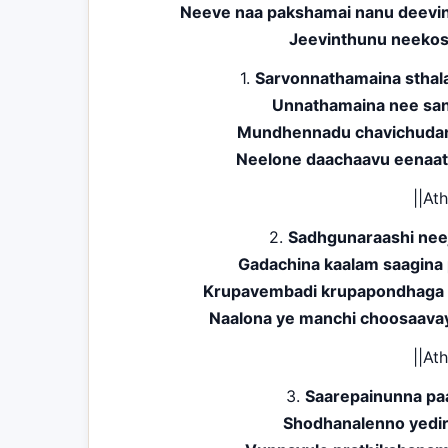
Neeve naa pakshamai nanu deevin
Jeevinthunu neeko
1.
Sarvonnathamaina sthal
Unnathamaina nee sa
Mundhennadu chavichudan
Neelone daachaavu eenaati
||At
2.
Sadhgunaraashi nee
Gadachina kaalam saagina
Krupavembadi krupapondhaga
Naalona ye manchi choosaavay
||At
3.
Saarepainunna paa
Shodhanalenno yedir