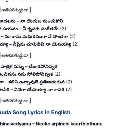
||అతిపరిశుద్ధుడా||
ీ జాడలను – నా యెదుట నుంచుకొని
ిన పయనం – నీ కృపకు సంకేతమే
(2)
ా – మారాను మధురముగా నే పొందగా
(2)
ా – నీప్రేమ చూపితివి నా యేసయ్యా
(2)
||అతిపరిశుద్ధుడా||
 పాత్రగ నన్ను – చేజారిపోనివ్వక
రించినను నను సోలిపోనివ్వక
(2)
నా – కలిసి ఉన్నావులె ప్రతిఅడుగున
(2)
పిరి – నీవెగా యేసయ్యా నా కాపరి
(2)
||అతిపరిశుద్ధుడా||
uda Song Lyrics in English
thinaivedyamu – Neeke arpinchi keerthinthunu