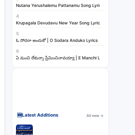
Nutana Yerushalemu Pattanamu Song Lyrics | Hosanna Mini
4
Krupagala Devudavu New Year Song Lyrics
5
ఓ సోదరా అందుకో | O Sodara Anduko Lyrics
6
ఏ మంచి లేకున్నా ప్రేమించినావయ్యా | E Manchi Lekunna Preminc
🆕
Latest Additions
All new
→