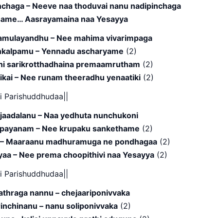
chaga – Neeve naa thoduvai nanu nadipinchaga
same… Aasrayamaina naa Yesayya
amulayandhu – Nee mahima vivarimpaga
nkalpamu – Yennadu ascharyame
(2)
i sarikrotthadhaina premaamrutham
(2)
kai – Nee runam theeradhu yenaatiki
(2)
hi Parishuddhudaa||
jaadalanu – Naa yedhuta nunchukoni
 payanam – Nee krupaku sankethame
(2)
 – Maaraanu madhuramuga ne pondhagaa
(2)
aa – Nee prema choopithivi naa Yesayya
(2)
hi Parishuddhudaa||
thraga nannu – chejaariponivvaka
inchinanu – nanu soliponivvaka
(2)