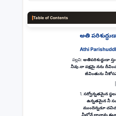
Table of Contents
అతి పరిశుద్ధు
Athi Parishudd
పల్లవి:
అతిపరిశుద్ధుడా స్తు
నీవు నా పక్షమై నను దీవి
జీవింతును నీకో
1.
సర్వోన్నతమైన స
ఉన్నతమైన నీ సం
ముందెన్నడూ చవిచూ
నీలోనే దాచావు ఈనా