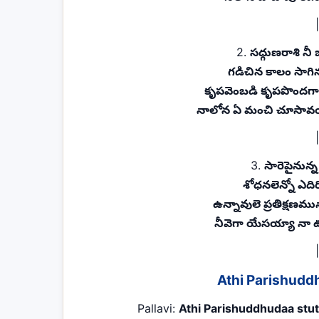
2.
సద్గుణరాశి న
గడిచిన కాలం సాగ
కృపవెంబడి కృపపొందగ
నాలోన ఏ మంచి చూసావయ్య
3.
సారెపైనున్న
శోధనలెన్నో ఎది
ఉన్నావులె ప్రతిక్షణము
నీవెగా యేసయ్యా నా ఊ
Athi Parishuddh
Pallavi:
Athi Parishuddhudaa stu