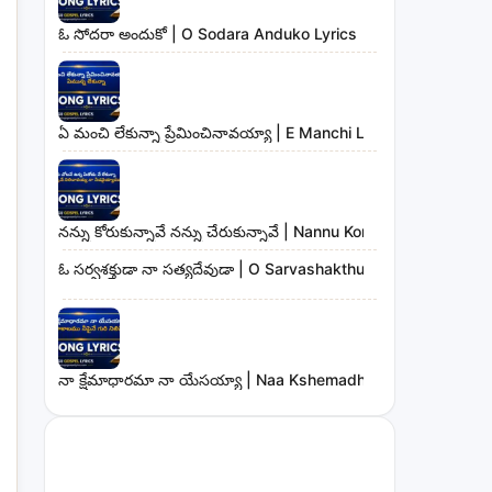
ఓ సోదరా అందుకో | O Sodara Anduko Lyrics
ఏ మంచి లేకున్నా ప్రేమించినావయ్యా | E Manchi Lekunna Preminc
నన్ను కోరుకున్నావే నన్ను చేరుకున్నావే | Nannu Korukunnaave N
ఓ సర్వశక్తుడా నా సత్యదేవుడా | O Sarvashakthudaa Naa Sathya
నా క్షేమాధారమా నా యేసయ్యా | Naa Kshemadharama Naa Yesay