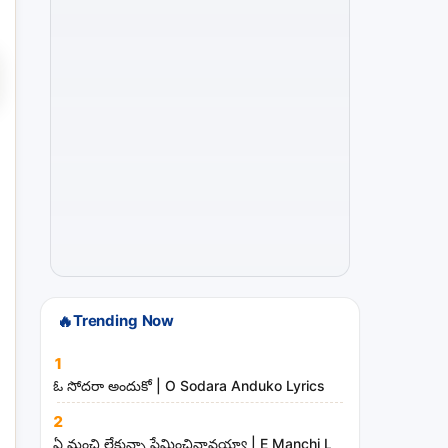
s
a
n
d
m
i
n
i
s
t
r
i
🔥
Trending Now
e
s
1
ఓ సోదరా అందుకో | O Sodara Anduko Lyrics
2
ఏ మంచి లేకున్నా ప్రేమించినావయ్యా | E Manchi Lekunna Preminc