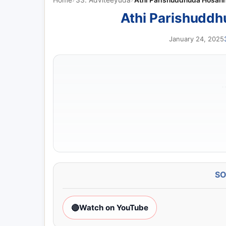
Athi Parishuddhuda Hosann
Athi Parishuddh
January 24, 2025
S
🔴
Watch on YouTube