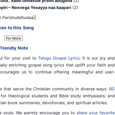
na.. kalisi unnavule prathi aduguna
(2)
piri – Neevega Yesayya naa kaapari
(2)
hi Parishuddhudaa||
ten to this Song
For More
Friendly Note
ul for your visit to
Telugu Gospel Lyrics
. It is our joy and
ally enriching gospel song lyrics that uplift your faith and
ncourages us to continue offering meaningful and user-
tes that serve the Christian community in diverse ways:
BD
for theological students and Bible study enthusiasts; and
stian book summaries, devotionals, and spiritual articles.
e souls. We warmly encourage you to
share your favorite