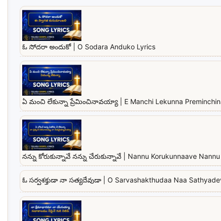
ఓ సోదరా అందుకో | O Sodara Anduko Lyrics
ఏ మంచి లేకున్నా ప్రేమించినావయ్యా | E Manchi Lekunna Preminchi
నన్ను కోరుకున్నావే నన్ను చేరుకున్నావే | Nannu Korukunnaave Na
ఓ సర్వశక్తుడా నా సత్యదేవుడా | O Sarvashakthudaa Naa Sathyad