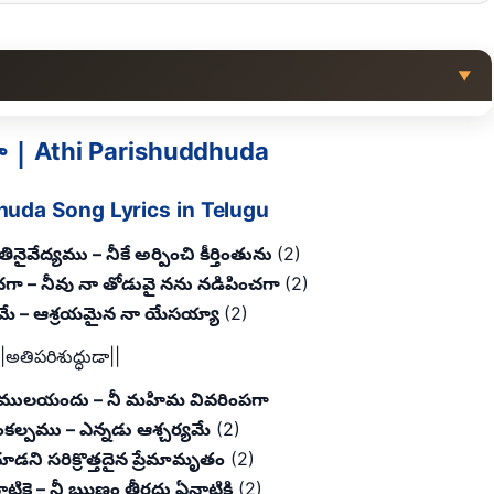
▼
డా | Athi Parishuddhuda
huda Song Lyrics in Telugu
తినైవేద్యము – నీకే అర్పించి కీర్తింతును
(2)
ంచగా – నీవు నా తోడువై నను నడిపించగా
(2)
సమే – ఆశ్రయమైన నా యేసయ్యా
(2)
||అతిపరిశుద్ధుడా||
్థలములయందు – నీ మహిమ వివరింపగా
కల్పము – ఎన్నడు ఆశ్చర్యమే
(2)
డని సరిక్రొత్తదైన ప్రేమామృతం
(2)
టికై – నీ ఋణం తీరదు ఏనాటికి
(2)