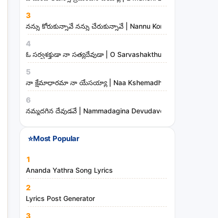
3
నన్ను కోరుకున్నావే నన్ను చేరుకున్నావే | Nannu Korukunnaave N
4
ఓ సర్వశక్తుడా నా సత్యదేవుడా | O Sarvashakthudaa Naa Sathya
5
నా క్షేమాధారమా నా యేసయ్యా | Naa Kshemadharama Naa Yesay
6
నమ్మదగిన దేవుడవే | Nammadagina Devudave Song Lyrics
⭐
Most Popular
1
Ananda Yathra Song Lyrics
2
Lyrics Post Generator
3