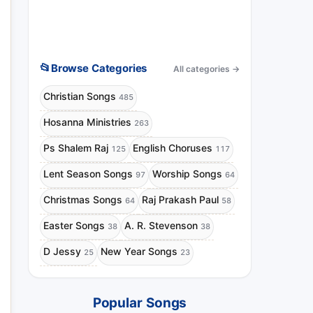
📂
Browse Categories
All categories
→
Christian Songs
485
Hosanna Ministries
263
Ps Shalem Raj
English Choruses
125
117
Lent Season Songs
Worship Songs
97
64
Christmas Songs
Raj Prakash Paul
64
58
Easter Songs
A. R. Stevenson
38
38
D Jessy
New Year Songs
25
23
Popular Songs