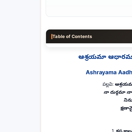
Table of Contents
ఆశ్రయమా ఆధారమా
Ashrayama Aadha
పల్లవి:
ఆశ్రయమ
నా దుర్గమా న
నిన
క్షణా
1.
కష్ట కా