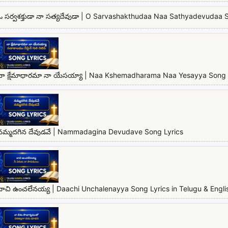
ఓ సర్వశక్తుడా నా సత్యదేవుడా | O Sarvashakthudaa Naa Sathyadevudaa 
నా క్షేమాధారమా నా యేసయ్యా | Naa Kshemadharama Naa Yesayya Song 
నమ్మదగిన దేవుడవే | Nammadagina Devudave Song Lyrics
దాచి ఉంచలేనయ్య | Daachi Unchalenayya Song Lyrics in Telugu & Engli