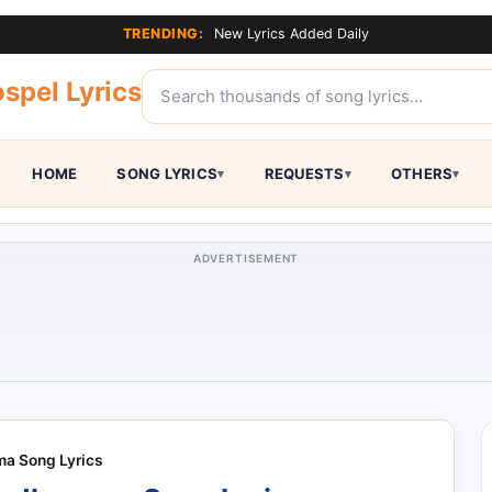
TRENDING:
New Lyrics Added Daily
spel Lyrics
HOME
SONG LYRICS
REQUESTS
OTHERS
ADVERTISEMENT
a Song Lyrics