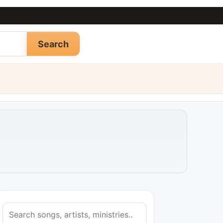
Search
S
e