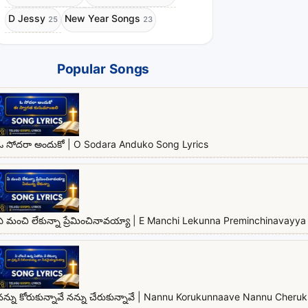
D Jessy
New Year Songs
25
23
Popular Songs
ఓ సోదరా అందుకో | O Sodara Anduko Song Lyrics
ఏ మంచి లేకున్నా ప్రేమించినావయ్యా | E Manchi Lekunna Preminchinavayya 
నన్ను కోరుకున్నావే నన్ను చేరుకున్నావే | Nannu Korukunnaave Nannu Cher