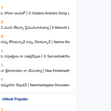
a
1
n
ఓ సోదరా అందుకో | O Sodara Anduko Song Lyrics
d
2
m
ఏ మంచి లేకున్నా ప్రేమించినావయ్యా | E Manchi Lekunna Preminchinavayy
i
3
n
నన్ను కోరుకున్నావే నన్ను చేరుకున్నావే | Nannu Korukunnaave Nannu Che
i
s
4
t
ఓ సర్వశక్తుడా నా సత్యదేవుడా | O Sarvashakthudaa Naa Sathyadevudaa
r
5
i
నా క్షేమాధారమా నా యేసయ్యా | Naa Kshemadharama Naa Yesayya Song
e
6
s
నమ్మదగిన దేవుడవే | Nammadagina Devudave Song Lyrics
⭐
Most Popular
1