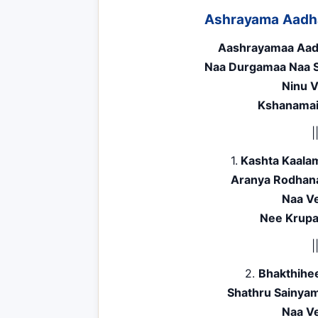
Ashrayama Aadha
Aashrayamaa Aad
Naa Durgamaa Naa 
Ninu 
Kshanamai
|
1.
Kashta Kaala
Aranya Rodhan
Naa V
Nee Krupa
|
2.
Bhakthihee
Shathru Sainya
Naa V