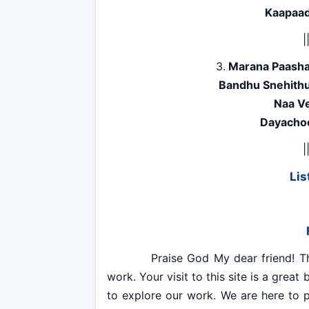
Kaapaad
|
3.
Marana Paasha
Bandhu Snehith
Naa V
Dayacho
|
Lis
Praise God My dear friend! Thank 
work. Your visit to this site is a grea
to explore our work. We are here to p