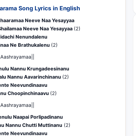
rama Song Lyrics in English
haaramaa Neeve Naa Yesayyaa
Shailamaa Neeve Naa Yesayyaa
(2)
Vidachi Nenundalenu
naa Ne Brathukalenu
(2)
|Aashrayamaa||
mulu Nannu Krungadeesinanu
alu Nannu Aavarinchinanu
(2)
ente Neevundinaavu
nu Choopinchinaavu
(2)
|Aashrayamaa||
nulu Naapai Porlipadinanu
mu Nannu Chutti Muttinanu
(2)
ente Neevundinaavu