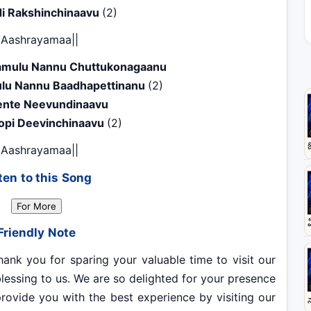
i Rakshinchinaavu
(2)
|Aashrayamaa||
mulu Nannu Chuttukonagaanu
ulu Nannu Baadhapettinanu
(2)
ente Neevundinaavu
opi Deevinchinaavu
(2)
|Aashrayamaa||
ten to this Song
For More
Friendly Note
you for sparing your valuable time to visit our
t blessing to us. We are so delighted for your presence
rovide you with the best experience by visiting our