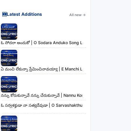
🆕
Latest Additions
All new
→
ఓ సోదరా అందుకో | O Sodara Anduko Song Lyrics
ఏ మంచి లేకున్నా ప్రేమించినావయ్యా | E Manchi Lekunna Preminchinavayy
నన్ను కోరుకున్నావే నన్ను చేరుకున్నావే | Nannu Korukunnaave Nannu Che
ఓ సర్వశక్తుడా నా సత్యదేవుడా | O Sarvashakthudaa Naa Sathyadevudaa