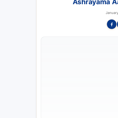
Ashrayama A
January