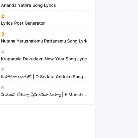
Ananda Yathra Song Lyrics
2
Lyrics Post Generator
3
Nutana Yerushalemu Pattanamu Song Lyrics | Hosanna Ministries
4
Krupagala Devudavu New Year Song Lyrics
5
ఓ సోదరా అందుకో | O Sodara Anduko Song Lyrics
6
ఏ మంచి లేకున్నా ప్రేమించినావయ్యా | E Manchi Lekunna Preminchinavayy