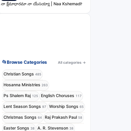
నా క్షేమాధారమా నా యేసయ్యా | Naa Kshemadharama Naa Yesayya Song
📂
Browse Categories
All categories
→
Christian Songs
485
Hosanna Ministries
263
Ps Shalem Raj
English Choruses
125
117
Lent Season Songs
Worship Songs
97
65
Christmas Songs
Raj Prakash Paul
64
58
Easter Songs
A. R. Stevenson
38
38