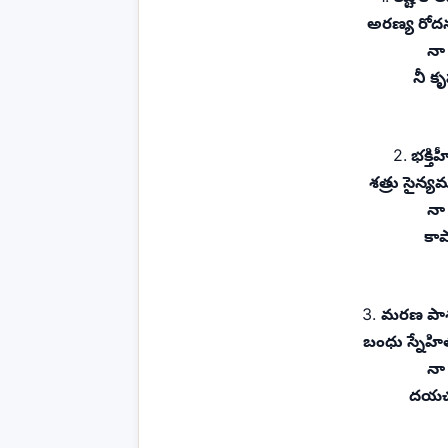
అరణ్య రోద
నా
నీ క
2.
భక్తి
శత్రు సైన్య
నా
కాప
3.
మరణ పాశమ
బంధు స్నేహి
నా
దయచూ