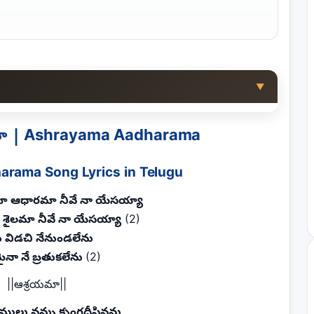
▼
 | Ashrayama Aadharama
rama Song Lyrics in Telugu
ా ఆధారమా నీవే నా యేసయ్యా
ా శైలమా నీవే నా యేసయ్యా
(2)
ు విడచి నేనుండలేను
మైనా నే బ్రతుకలేను
(2)
||ఆశ్రయమా||
లములు నన్ను కృంగదీసినను