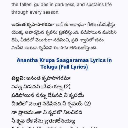
the fallen, guides in darkness, and sustains life
through every season.
అనంత కృపాసాగరమా
అనే ఈ ఆరాధనా గీతం యేసుక్రీస్తు
యొక్క అపారమైన కృపను ప్రకటిస్తుంది. పడిపోయిన మనిషిని
లేపి, చీకటిలో వెలుగుగా నడిపించి, ప్రతి శ్వాసలో జీవం
నింపేది ఆయన కృపేనని ఈ పాట తెలియజేస్తుంది.
Anantha Krupa Saagaramaa Lyrics in
Telugu (Full Lyrics)
పల్లవి:
అనంత కృపాసాగరమా
నన్ను విడువని యేసయ్యా (2)
పడిపోయిన నన్ను లేపినది నీ కృపయే
చీకటిలో వెలుగై నడిపినది నీ కృపయే (2)
నా ప్రాణమంతా నీ కృపలో నిలచినది
నీ కృప లేక నేను బ్రతుకలేనయ్యా