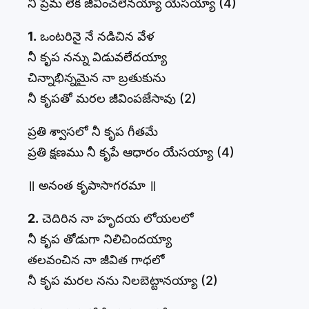
నీ ప్రేమ లేక జీవించలేనయ్యా యేసయ్యా (4)
1.
ఒంటరినై నే నడిచిన వేళ
నీ కృప నన్ను విడువలేదయ్యా
చిన్నాభిన్నమైన నా బ్రతుకును
నీ కృపతో మరల జీవింపజేసావు (2)
ప్రతి శ్వాసలో నీ కృప గీతమే
ప్రతి క్షణము నీ కృపే ఆధారం యేసయ్యా (4)
॥ అనంత కృపాసాగరమా ॥
2.
చెదిరిన నా హృదయ లోయలలో
నీ కృప తోడుగా నిలిచిందయ్యా
తలవంచిన నా జీవిత గాధలో
నీ కృప మరల నను నిలబెట్టానయ్యా (2)