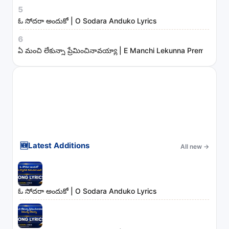
5
ఓ సోదరా అందుకో | O Sodara Anduko Lyrics
6
ఏ మంచి లేకున్నా ప్రేమించినావయ్యా | E Manchi Lekunna Preminchin
🆕
Latest Additions
All new
→
ఓ సోదరా అందుకో | O Sodara Anduko Lyrics