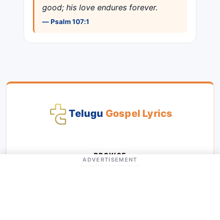
good; his love endures forever.
— Psalm 107:1
Telugu
Gospel Lyrics
BROWSE
ADVERTISEMENT
Latest Songs
Popular Songs
Categories