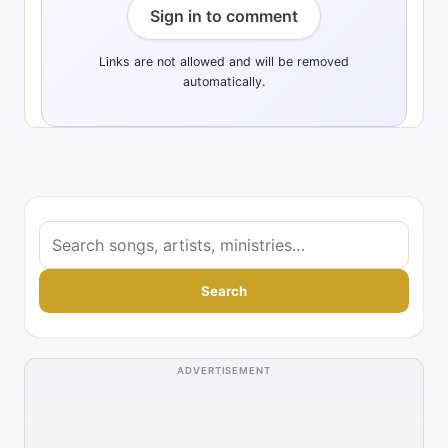
Sign in to comment
Links are not allowed and will be removed
automatically.
S
e
a
Search
r
c
h
ADVERTISEMENT
s
o
n