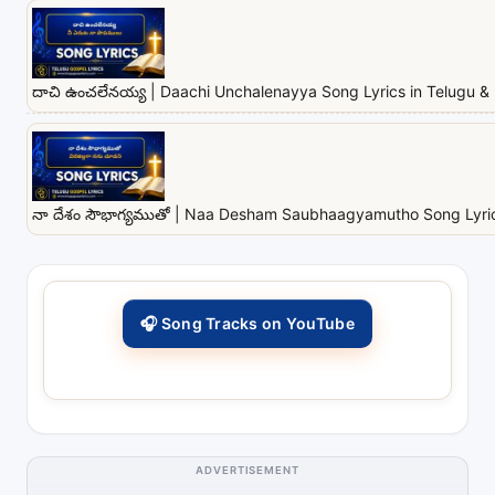
దాచి ఉంచలేనయ్య | Daachi Unchalenayya Song Lyrics in Telugu & 
నా దేశం సౌభాగ్యముతో | Naa Desham Saubhaagyamutho Song Lyrics
🎧 Song Tracks on YouTube
ADVERTISEMENT