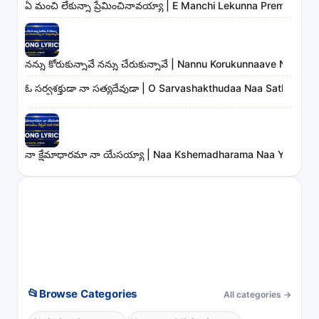
ఏ మంచి లేకున్నా ప్రేమించినావయ్యా | E Manchi Lekunna Preminchin
నన్ను కోరుకున్నావే నన్ను చేరుకున్నావే | Nannu Korukunnaave Nann
ఓ సర్వశక్తుడా నా సత్యదేవుడా | O Sarvashakthudaa Naa Sathyadev
నా క్షేమాధారమా నా యేసయ్యా | Naa Kshemadharama Naa Yesayya
📂
Browse Categories
All categories
→