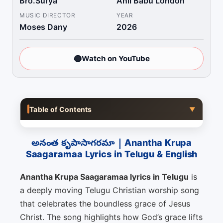
Bro.Surya
Anil Babu London
MUSIC DIRECTOR
YEAR
Moses Dany
2026
🔴
Watch on YouTube
Table of Contents
▼
అనంత కృపాసాగరమా | Anantha Krupa
Saagaramaa Lyrics in Telugu & English
Anantha Krupa Saagaramaa lyrics in Telugu
is
a deeply moving Telugu Christian worship song
that celebrates the boundless grace of Jesus
Christ. The song highlights how God’s grace lifts