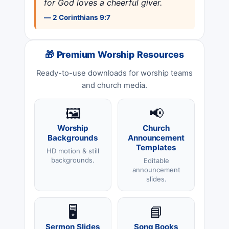
for God loves a cheerful giver.
— 2 Corinthians 9:7
🎁 Premium Worship Resources
Ready-to-use downloads for worship teams
and church media.
🖼️
📢
Worship
Church
Backgrounds
Announcement
Templates
HD motion & still
backgrounds.
Editable
announcement
slides.
🖥️
📘
Sermon Slides
Song Books