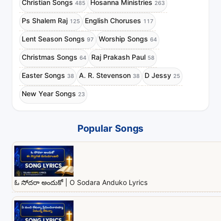
Christian Songs
Hosanna Ministries
485
263
Ps Shalem Raj
English Choruses
125
117
Lent Season Songs
Worship Songs
97
64
Christmas Songs
Raj Prakash Paul
64
58
Easter Songs
A. R. Stevenson
D Jessy
38
38
25
New Year Songs
23
Popular Songs
ఓ సోదరా అందుకో | O Sodara Anduko Lyrics