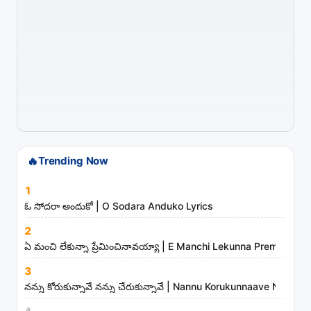
g
s
,
a
r
t
i
s
t
🔥
Trending Now
s
1
a
ఓ సోదరా అందుకో | O Sodara Anduko Lyrics
n
d
2
ఏ మంచి లేకున్నా ప్రేమించినావయ్యా | E Manchi Lekunna Preminchin
m
i
3
n
నన్ను కోరుకున్నావే నన్ను చేరుకున్నావే | Nannu Korukunnaave Nann
i