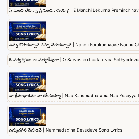
ఏ మంచి లేకున్నా ప్రేమించినావయ్యా | E Manchi Lekunna Preminchina
నన్ను కోరుకున్నావే నన్ను చేరుకున్నావే | Nannu Korukunnaave Nannu
ఓ సర్వశక్తుడా నా సత్యదేవుడా | O Sarvashakthudaa Naa Sathyadevu
నా క్షేమాధారమా నా యేసయ్యా | Naa Kshemadharama Naa Yesayya 
నమ్మదగిన దేవుడవే | Nammadagina Devudave Song Lyrics