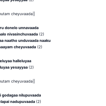
hutam cheyuvaada||
ru donelo unnavaada
aalo nivasinchuvaada
(2)
aa naatho unduvaada naaku
haayam cheyuvaada
(2)
leluyaa halleluyaa
eluyaa yesayyaa
(2)
hutam cheyuvaada||
i godagaa nilupuvaada
elapai nadupuvaada
(2)