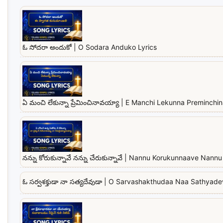
ఓ సోదరా అందుకో | O Sodara Anduko Lyrics
ఏ మంచి లేకున్నా ప్రేమించినావయ్యా | E Manchi Lekunna Preminchi
నన్ను కోరుకున్నావే నన్ను చేరుకున్నావే | Nannu Korukunnaave Na
ఓ సర్వశక్తుడా నా సత్యదేవుడా | O Sarvashakthudaa Naa Sathyad