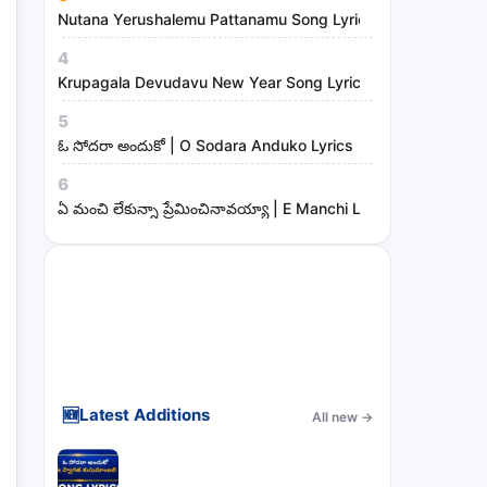
Nutana Yerushalemu Pattanamu Song Lyrics | Hosanna Mini
4
Krupagala Devudavu New Year Song Lyrics
5
ఓ సోదరా అందుకో | O Sodara Anduko Lyrics
6
ఏ మంచి లేకున్నా ప్రేమించినావయ్యా | E Manchi Lekunna Preminc
🆕
Latest Additions
All new
→