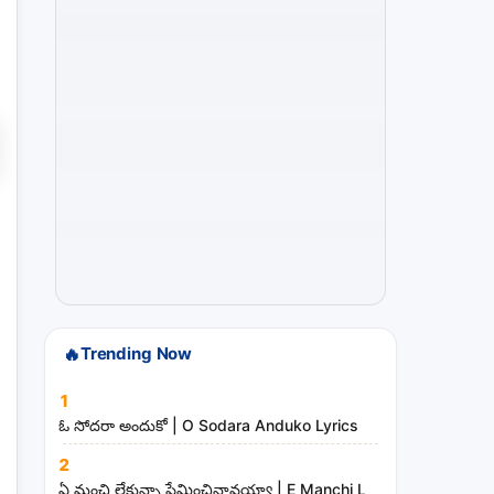
s
a
n
d
m
i
n
i
s
t
r
i
🔥
Trending Now
e
s
1
ఓ సోదరా అందుకో | O Sodara Anduko Lyrics
2
ఏ మంచి లేకున్నా ప్రేమించినావయ్యా | E Manchi Lekunna Preminc