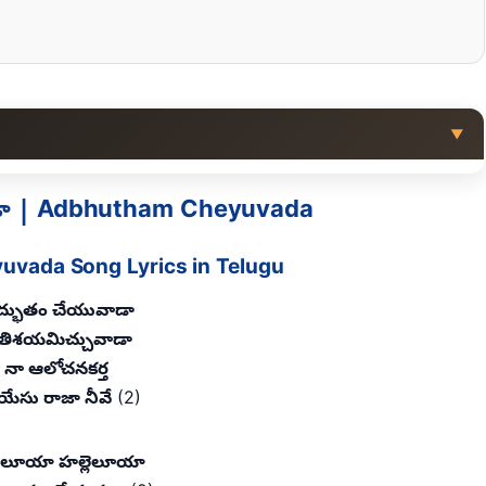
▼
డా | Adbhutham Cheyuvada
vada Song Lyrics in Telugu
్భుతం చేయువాడా
తిశయమిచ్చువాడా
నా ఆలోచనకర్త
యేసు రాజా నీవే
(2)
లెలూయా హల్లెలూయా