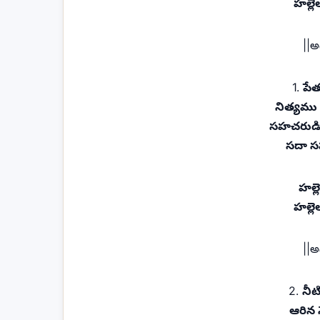
హల్ల
||అ
1.
పేత
నిత్యము
సహచరుడిగ
సదా స
హల్
హల్ల
||అ
2.
నీట
ఆరిన 