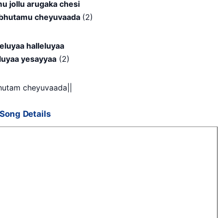
u jollu arugaka chesi
dbhutamu cheyuvaada
(2)
leluyaa halleluyaa
eluyaa yesayyaa
(2)
hutam cheyuvaada||
Song Details