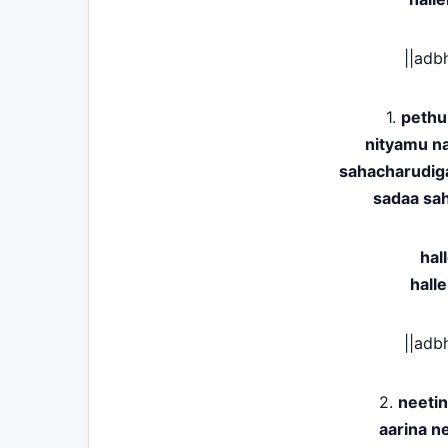
||adb
1.
pethu
nityamu n
sahacharudig
sadaa sa
hal
hall
||adb
2.
neetin
aarina n