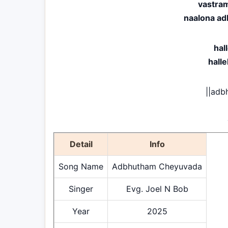
vastram
naalona a
hal
hall
||adb
Detail
Info
Song Name
Adbhutham Cheyuvada
Singer
Evg. Joel N Bob
Year
2025