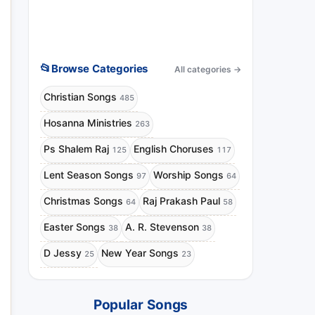
📂
Browse Categories
All categories
→
Christian Songs
485
Hosanna Ministries
263
Ps Shalem Raj
English Choruses
125
117
Lent Season Songs
Worship Songs
97
64
Christmas Songs
Raj Prakash Paul
64
58
Easter Songs
A. R. Stevenson
38
38
D Jessy
New Year Songs
25
23
Popular Songs