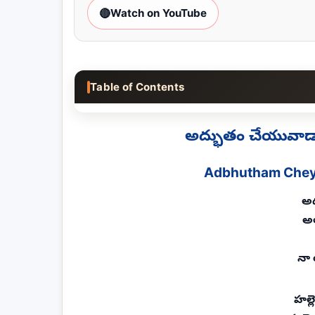
🔴
Watch on YouTube
Table of Contents
అద్భుతం చేయువా
Adbhutham Cheyu
అద
అ
నా 
హల్