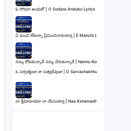
ఓ సోదరా అందుకో | O Sodara Anduko Lyrics
ఏ మంచి లేకున్నా ప్రేమించినావయ్యా | E Manchi Lekunna Preminc
నన్ను కోరుకున్నావే నన్ను చేరుకున్నావే | Nannu Korukunnaave N
ఓ సర్వశక్తుడా నా సత్యదేవుడా | O Sarvashakthudaa Naa Sathya
నా క్షేమాధారమా నా యేసయ్యా | Naa Kshemadharama Naa Yesay