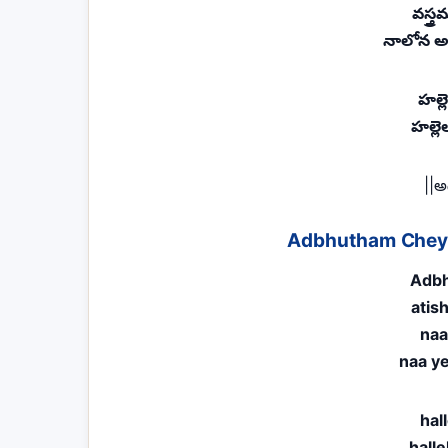
వస్త్
నాలోన అ
హల్
హల్ల
||అ
Adbhutham Cheyu
Adbh
atis
naa
naa ye
hal
hall