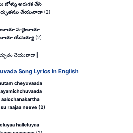
రము జోళ్ళు అరుగక చేసి
ద్భుతము చేయువాడా
(2)
లెలూయా హల్లెలూయా
ెలూయా యేసయ్యా
(2)
ద్భుతం చేయువాడా||
vada Song Lyrics in English
utam cheyuvaada
hayamichchuvaada
 aalochanakartha
su raajaa neeve (2)
leluyaa halleluyaa
eluyaa yesayyaa
(2)