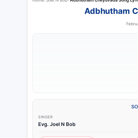
Adbhutham Cheyuvada Song Lyri
Adbhutham C
Febru
S
SINGER
Evg. Joel N Bob