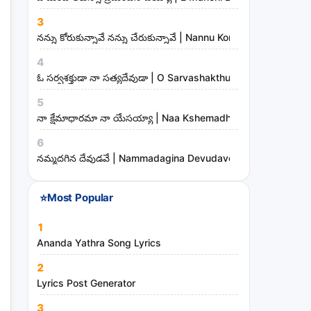
3
నన్ను కోరుకున్నావే నన్ను చేరుకున్నావే | Nannu Korukunnaave N
4
ఓ సర్వశక్తుడా నా సత్యదేవుడా | O Sarvashakthudaa Naa Sathya
5
నా క్షేమాధారమా నా యేసయ్యా | Naa Kshemadharama Naa Yesay
6
నమ్మదగిన దేవుడవే | Nammadagina Devudave Song Lyrics
⭐
Most Popular
1
Ananda Yathra Song Lyrics
2
Lyrics Post Generator
3