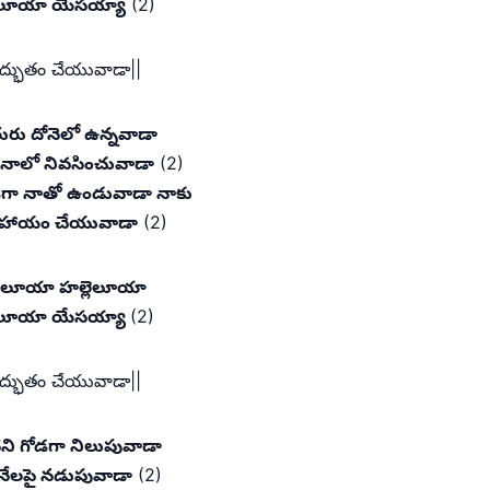
ెలూయా యేసయ్యా
(2)
ద్భుతం చేయువాడా||
ురు దోనెలో ఉన్నవాడా
 నాలో నివసించువాడా
(2)
ా నాతో ఉండువాడా నాకు
హాయం చేయువాడా
(2)
లెలూయా హల్లెలూయా
ెలూయా యేసయ్యా
(2)
ద్భుతం చేయువాడా||
ిని గోడగా నిలుపువాడా
నేలపై నడుపువాడా
(2)