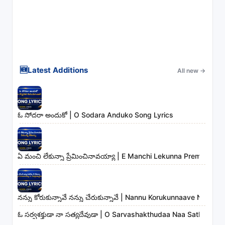
🆕
Latest Additions
All new
→
ఓ సోదరా అందుకో | O Sodara Anduko Song Lyrics
ఏ మంచి లేకున్నా ప్రేమించినావయ్యా | E Manchi Lekunna Preminchin
నన్ను కోరుకున్నావే నన్ను చేరుకున్నావే | Nannu Korukunnaave Nann
ఓ సర్వశక్తుడా నా సత్యదేవుడా | O Sarvashakthudaa Naa Sathyade