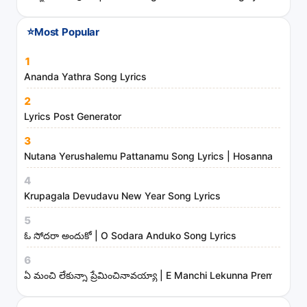
a
n
⭐
Most Popular
d
m
1
i
Ananda Yathra Song Lyrics
n
2
i
Lyrics Post Generator
s
3
t
Nutana Yerushalemu Pattanamu Song Lyrics | Hosanna Ministr
r
4
i
Krupagala Devudavu New Year Song Lyrics
e
s
5
ఓ సోదరా అందుకో | O Sodara Anduko Song Lyrics
6
ఏ మంచి లేకున్నా ప్రేమించినావయ్యా | E Manchi Lekunna Preminchin