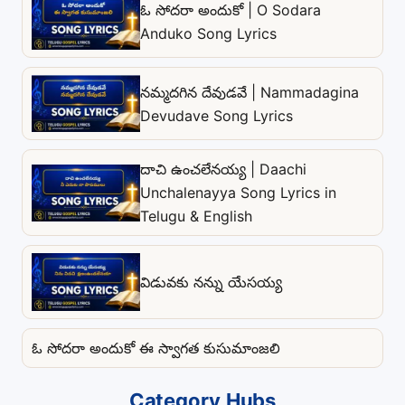
ఓ సోదరా అందుకో | O Sodara
Anduko Song Lyrics
నమ్మదగిన దేవుడవే | Nammadagina
Devudave Song Lyrics
దాచి ఉంచలేనయ్య | Daachi
Unchalenayya Song Lyrics in
Telugu & English
విడువకు నన్ను యేసయ్య
ఓ సోదరా అందుకో ఈ స్వాగత కుసుమాంజలి
Category Hubs