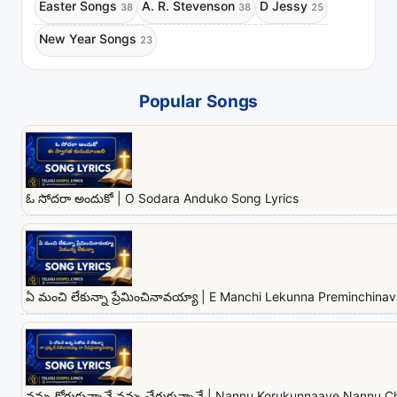
Easter Songs
A. R. Stevenson
D Jessy
38
38
25
New Year Songs
23
Popular Songs
ఓ సోదరా అందుకో | O Sodara Anduko Song Lyrics
ఏ మంచి లేకున్నా ప్రేమించినావయ్యా | E Manchi Lekunna Preminchina
నన్ను కోరుకున్నావే నన్ను చేరుకున్నావే | Nannu Korukunnaave Nannu