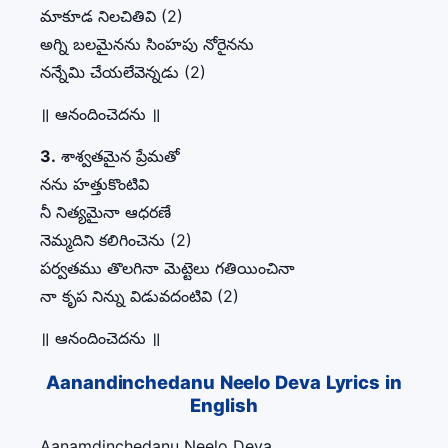
మాకూడ నిలచితివి (2)
అగ్ని బలమైనను సింహపు నోరైనను
నన్నేమి చేయలేవెన్నడు (2)
॥ ఆనందించెదను ॥
3.
శాశ్వతమైన ప్రేమతో
నను హత్తుకొంటివి
నీ నిత్యమైనా ఆధరణే
నెమ్మదిని కలిగించెను (2)
పర్వతము తొలగినా మెట్టెలు గతియించినా
నా కృప నిన్ను విడువదంటివి (2)
॥ ఆనందించెదను ॥
Aanandinchedanu Neelo Deva Lyrics in
English
Aanamdinchedanu Neelo Deva