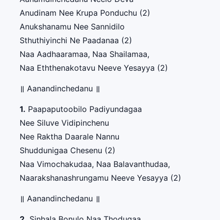
Anudinam Nee Krupa Ponduchu (2)
Anukshanamu Nee Sannidilo
Sthuthiyinchi Ne Paadanaa (2)
Naa Aadhaaramaa, Naa Shailamaa,
Naa Eththenakotavu Neeve Yesayya (2)
॥ Aanandinchedanu ॥
1.
Paapaputoobilo Padiyundagaa
Nee Siluve Vidipinchenu
Nee Raktha Daarale Nannu
Shuddunigaa Chesenu (2)
Naa Vimochakudaa, Naa Balavanthudaa,
Naarakshanashrungamu Neeve Yesayya (2)
॥ Aanandinchedanu ॥
2.
Sinhala Bonulo Naa Thodugaa