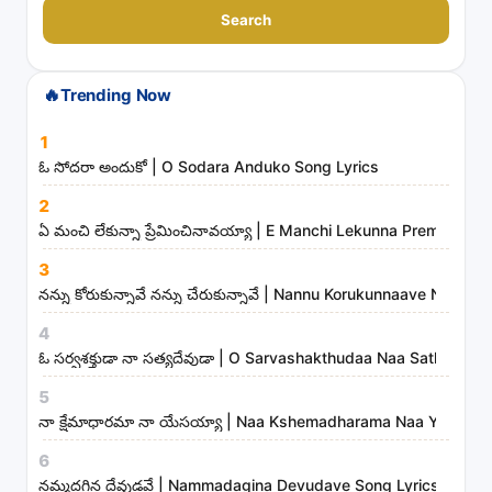
a
Search
r
c
🔥
Trending Now
h
s
1
o
ఓ సోదరా అందుకో | O Sodara Anduko Song Lyrics
n
2
g
ఏ మంచి లేకున్నా ప్రేమించినావయ్యా | E Manchi Lekunna Preminchin
s
3
,
నన్ను కోరుకున్నావే నన్ను చేరుకున్నావే | Nannu Korukunnaave Nann
a
r
4
t
ఓ సర్వశక్తుడా నా సత్యదేవుడా | O Sarvashakthudaa Naa Sathyade
i
5
s
నా క్షేమాధారమా నా యేసయ్యా | Naa Kshemadharama Naa Yesayya
t
6
s
నమ్మదగిన దేవుడవే | Nammadagina Devudave Song Lyrics