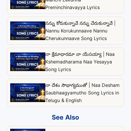
Preminchinavayya Lyrics
నన్ను కోరుకున్నావే నన్ను చేరుకున్నావే |
Nannu Korukunnaave Nannu
Cherukunnaave Song Lyrics
నా క్షేమాధారమా నా యేసయ్యా | Naa
Kshemadharama Naa Yesayya
Song Lyrics
నా దేశం సౌభాగ్యముతో | Naa Desham
Saubhaagyamutho Song Lyrics in
Telugu & English
See Also