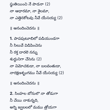
స్థుతియించి నే పాడనా (2)
నా ఆధారమా, నా శైలమా,
నా ఎత్తెనకోటవు నీవే యేసయ్య (2)
॥ ఆనందించెదను ॥
1.
పాపపుటూబిలో పడియుండగా
నీ సిలువే విడిపించెను
నీ రక్త దారలె నన్ను
శుద్దునిగా చేసెను (2)
నా విమోచకుడా, నా బలవంతుడా,
నారక్షణశృంగము నీవే యేసయ్య (2)
॥ ఆనందించెదను ॥
2.
సింహల బోనులొ నా తోడుగా
నీ చేయి నాకున్నది,
అగ్ని జ్వలలలో మము త్రోయగా