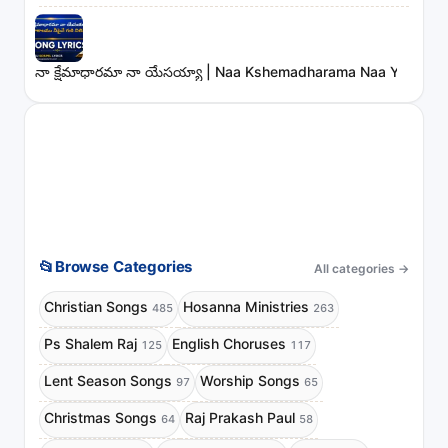
నా క్షేమాధారమా నా యేసయ్యా | Naa Kshemadharama Naa Yesayya
📂
Browse Categories
All categories
→
Christian Songs
Hosanna Ministries
485
263
Ps Shalem Raj
English Choruses
125
117
Lent Season Songs
Worship Songs
97
65
Christmas Songs
Raj Prakash Paul
64
58