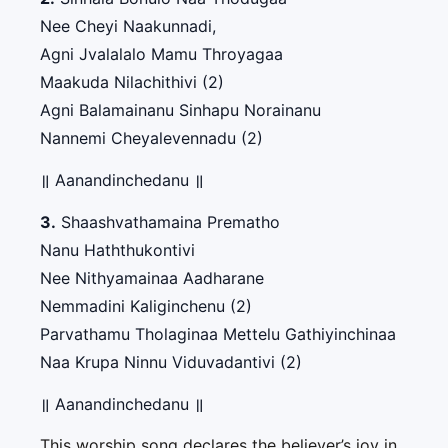
Nee Cheyi Naakunnadi,
Agni Jvalalalo Mamu Throyagaa
Maakuda Nilachithivi (2)
Agni Balamainanu Sinhapu Norainanu
Nannemi Cheyalevennadu (2)
॥ Aanandinchedanu ॥
3.
Shaashvathamaina Prematho
Nanu Haththukontivi
Nee Nithyamainaa Aadharane
Nemmadini Kaliginchenu (2)
Parvathamu Tholaginaa Mettelu Gathiyinchinaa
Naa Krupa Ninnu Viduvadantivi (2)
॥ Aanandinchedanu ॥
This worship song declares the believer’s joy in