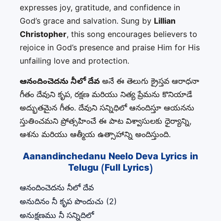
expresses joy, gratitude, and confidence in
God’s grace and salvation. Sung by
Lillian
Christopher
, this song encourages believers to
rejoice in God’s presence and praise Him for His
unfailing love and protection.
ఆనందించెదను నీలో దేవ
అనే ఈ తెలుగు క్రైస్తవ ఆరాధనా
గీతం దేవుని కృప, రక్షణ మరియు నిత్య ప్రేమను కొనియాడే
అద్భుతమైన గీతం. దేవుని సన్నిధిలో ఆనందిస్తూ ఆయనను
స్తుతించమని ప్రోత్సహించే ఈ పాట విశ్వాసులకు ధైర్యాన్ని,
ఆశను మరియు ఆత్మీయ ఉత్సాహాన్ని అందిస్తుంది.
Aanandinchedanu Neelo Deva Lyrics in
Telugu (Full Lyrics)
ఆనందించెదను నీలో దేవ
అనుదినం నీ కృప పొందుచు (2)
అనుక్షణము నీ సన్నిదిలో