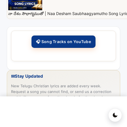
నా దేశం సౌభాగ్యముతో | Naa Desham Saubhaagyamutho Song Lyrics
🎧 Song Tracks on YouTube
✉
Stay Updated
New Telugu Christian lyrics are added every week.
Request a song you cannot find, or send us a correction
— this library grows from the church, for the church.
Request a Song
Submit Lyrics