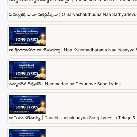
ఓ సర్వశక్తుడా నా సత్యదేవుడా | O Sarvashakthudaa Naa Sathyadev
నా క్షేమాధారమా నా యేసయ్యా | Naa Kshemadharama Naa Yesayya 
నమ్మదగిన దేవుడవే | Nammadagina Devudave Song Lyrics
దాచి ఉంచలేనయ్య | Daachi Unchalenayya Song Lyrics in Telugu & 