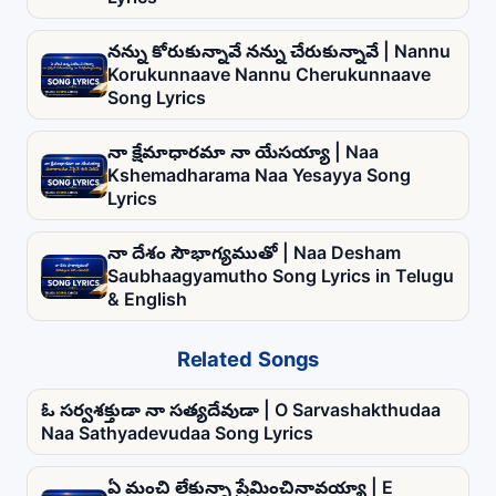
నన్ను కోరుకున్నావే నన్ను చేరుకున్నావే | Nannu
Korukunnaave Nannu Cherukunnaave
Song Lyrics
నా క్షేమాధారమా నా యేసయ్యా | Naa
Kshemadharama Naa Yesayya Song
Lyrics
నా దేశం సౌభాగ్యముతో | Naa Desham
Saubhaagyamutho Song Lyrics in Telugu
& English
Related Songs
ఓ సర్వశక్తుడా నా సత్యదేవుడా | O Sarvashakthudaa
Naa Sathyadevudaa Song Lyrics
ఏ మంచి లేకున్నా ప్రేమించినావయ్యా | E