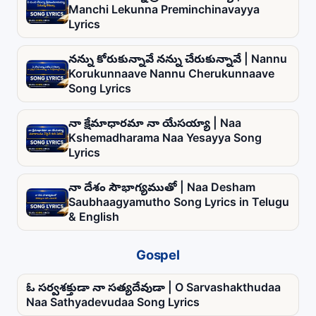
Manchi Lekunna Preminchinavayya
Lyrics
నన్ను కోరుకున్నావే నన్ను చేరుకున్నావే | Nannu
Korukunnaave Nannu Cherukunnaave
Song Lyrics
నా క్షేమాధారమా నా యేసయ్యా | Naa
Kshemadharama Naa Yesayya Song
Lyrics
నా దేశం సౌభాగ్యముతో | Naa Desham
Saubhaagyamutho Song Lyrics in Telugu
& English
Gospel
ఓ సర్వశక్తుడా నా సత్యదేవుడా | O Sarvashakthudaa
Naa Sathyadevudaa Song Lyrics