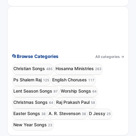
📂
Browse Categories
All categories
→
Christian Songs
Hosanna Ministries
485
263
Ps Shalem Raj
English Choruses
125
117
Lent Season Songs
Worship Songs
97
64
Christmas Songs
Raj Prakash Paul
64
58
Easter Songs
A. R. Stevenson
D Jessy
38
38
25
New Year Songs
23