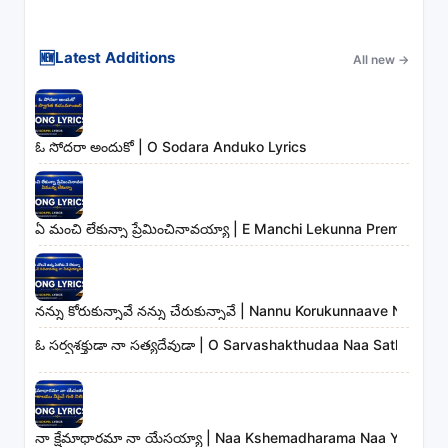
🆕
Latest Additions
All new
→
ఓ సోదరా అందుకో | O Sodara Anduko Lyrics
ఏ మంచి లేకున్నా ప్రేమించినావయ్యా | E Manchi Lekunna Preminchin
నన్ను కోరుకున్నావే నన్ను చేరుకున్నావే | Nannu Korukunnaave Nann
ఓ సర్వశక్తుడా నా సత్యదేవుడా | O Sarvashakthudaa Naa Sathyadev
నా క్షేమాధారమా నా యేసయ్యా | Naa Kshemadharama Naa Yesayya