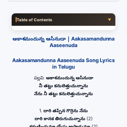
Table of Contents
▼
ఆకాశమందున్న ఆసీనుడా | Aakasamandunna
Aaseenuda
Aakasamandunna Aaseenuda Song Lyrics
in Telugu
పల్లవి:
ఆకాశమందున్న ఆసీనుడా
నీ తట్టు కనులెత్తుచున్నాను
నేను నీ తట్టు కనులెత్తుచున్నాను
1.
దారి తప్పిన గొర్రెను నేను
దారి కానక తిరుగుచున్నాను
(2)
కరుణించుమా యేసు కాపాడుమా
(2)