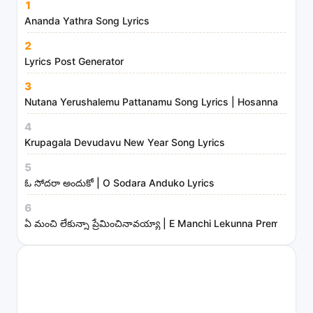
1
Ananda Yathra Song Lyrics
2
Lyrics Post Generator
3
Nutana Yerushalemu Pattanamu Song Lyrics | Hosanna Ministr
4
Krupagala Devudavu New Year Song Lyrics
5
ఓ సోదరా అందుకో | O Sodara Anduko Lyrics
6
ఏ మంచి లేకున్నా ప్రేమించినావయ్యా | E Manchi Lekunna Preminchin