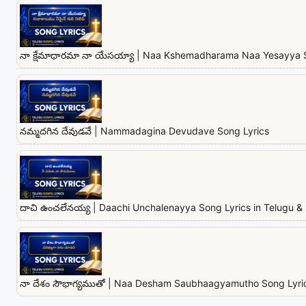
నా క్షేమాధారమా నా యేసయ్యా | Naa Kshemadharama Naa Yesayya 
నమ్మదగిన దేవుడవే | Nammadagina Devudave Song Lyrics
దాచి ఉంచలేనయ్య | Daachi Unchalenayya Song Lyrics in Telugu & 
నా దేశం సౌభాగ్యముతో | Naa Desham Saubhaagyamutho Song Lyrics