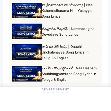
నా క్షేమాధారమా నా యేసయ్యా | Naa
Kshemadharama Naa Yesayya
Song Lyrics
నమ్మదగిన దేవుడవే | Nammadagina
Devudave Song Lyrics
దాచి ఉంచలేనయ్య | Daachi
Unchalenayya Song Lyrics in
Telugu & English
నా దేశం సౌభాగ్యముతో | Naa Desham
Saubhaagyamutho Song Lyrics in
Telugu & English
ADVERTISEMENT
Telugu Gospel Lyrics
© 2023
. All rights reserved.