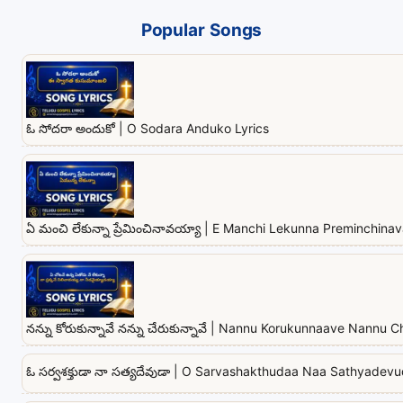
Popular Songs
ఓ సోదరా అందుకో | O Sodara Anduko Lyrics
ఏ మంచి లేకున్నా ప్రేమించినావయ్యా | E Manchi Lekunna Preminchina
నన్ను కోరుకున్నావే నన్ను చేరుకున్నావే | Nannu Korukunnaave Nannu
ఓ సర్వశక్తుడా నా సత్యదేవుడా | O Sarvashakthudaa Naa Sathyadevu