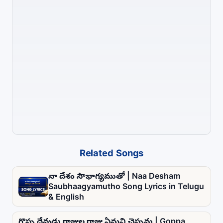
Related Songs
నా దేశం సౌభాగ్యముతో | Naa Desham
Saubhaagyamutho Song Lyrics in Telugu
& English
గొప్ప దేవుడు రాజుల రాజు ఏమని చెప్పను | Goppa