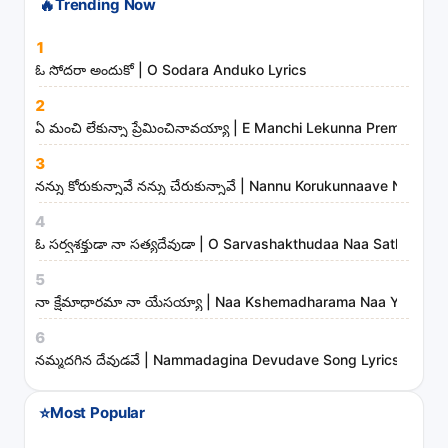
t
🔥
Trending Now
s
1
a
ఓ సోదరా అందుకో | O Sodara Anduko Lyrics
n
d
2
ఏ మంచి లేకున్నా ప్రేమించినావయ్యా | E Manchi Lekunna Preminchin
m
i
3
n
నన్ను కోరుకున్నావే నన్ను చేరుకున్నావే | Nannu Korukunnaave Nann
i
4
s
ఓ సర్వశక్తుడా నా సత్యదేవుడా | O Sarvashakthudaa Naa Sathyadev
t
5
r
నా క్షేమాధారమా నా యేసయ్యా | Naa Kshemadharama Naa Yesayya
i
6
e
నమ్మదగిన దేవుడవే | Nammadagina Devudave Song Lyrics
s
⭐
Most Popular