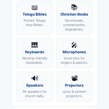
📖
📚
Telugu Bibles
Christian Books
Printed Telugu
Devotionals,
Holy Bibles.
commentaries,
biographies.
🎹
🎤
Keyboards
Microphones
Worship-friendly
Vocal mics for
keyboards.
singers & pastors.
🔊
📽️
Speakers
Projectors
PA speakers for
Lyrics & sermon
church halls.
projectors.