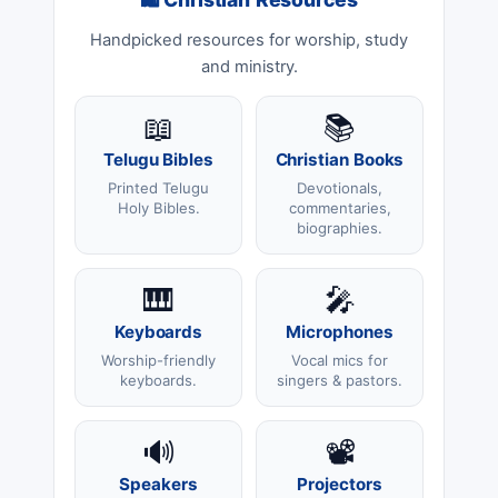
🛍 Christian Resources
Handpicked resources for worship, study
and ministry.
📖
📚
Telugu Bibles
Christian Books
Printed Telugu
Devotionals,
Holy Bibles.
commentaries,
biographies.
🎹
🎤
Keyboards
Microphones
Worship-friendly
Vocal mics for
keyboards.
singers & pastors.
🔊
📽️
Speakers
Projectors