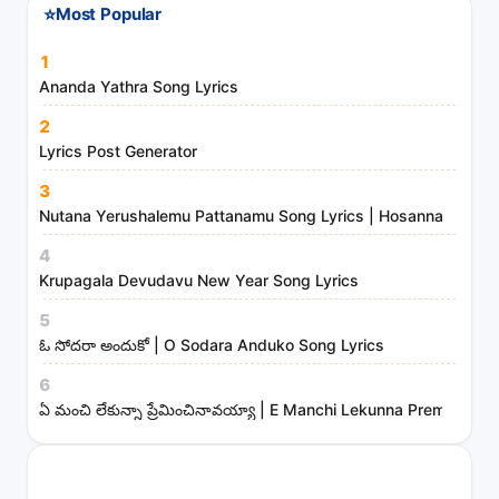
⭐
Most Popular
d
m
1
i
Ananda Yathra Song Lyrics
n
2
i
Lyrics Post Generator
s
3
t
Nutana Yerushalemu Pattanamu Song Lyrics | Hosanna Ministr
r
4
i
Krupagala Devudavu New Year Song Lyrics
e
s
5
ఓ సోదరా అందుకో | O Sodara Anduko Song Lyrics
6
ఏ మంచి లేకున్నా ప్రేమించినావయ్యా | E Manchi Lekunna Preminchin