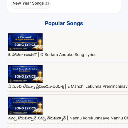
New Year Songs
23
Popular Songs
ఓ సోదరా అందుకో | O Sodara Anduko Song Lyrics
ఏ మంచి లేకున్నా ప్రేమించినావయ్యా | E Manchi Lekunna Preminchina
నన్ను కోరుకున్నావే నన్ను చేరుకున్నావే | Nannu Korukunnaave Nannu