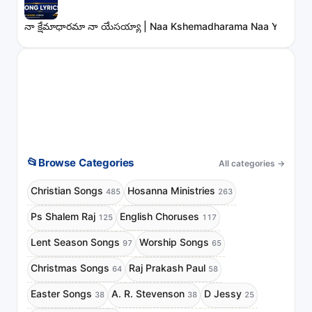
నా క్షేమాధారమా నా యేసయ్యా | Naa Kshemadharama Naa Yesayya
📂
Browse Categories
All categories
→
Christian Songs
Hosanna Ministries
485
263
Ps Shalem Raj
English Choruses
125
117
Lent Season Songs
Worship Songs
97
65
Christmas Songs
Raj Prakash Paul
64
58
Easter Songs
A. R. Stevenson
D Jessy
38
38
25