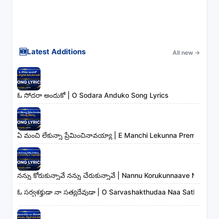
🆕
Latest Additions
All new
→
ఓ సోదరా అందుకో | O Sodara Anduko Song Lyrics
ఏ మంచి లేకున్నా ప్రేమించినావయ్యా | E Manchi Lekunna Preminchin
నన్ను కోరుకున్నావే నన్ను చేరుకున్నావే | Nannu Korukunnaave Nann
ఓ సర్వశక్తుడా నా సత్యదేవుడా | O Sarvashakthudaa Naa Sathyade