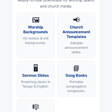
Ready-to-use downloads for worship teams
and church media.
🖼️
📢
Worship
Church
Backgrounds
Announcement
Templates
HD motion & still
backgrounds.
Editable
announcement
slides.
🖥️
📘
Sermon Slides
Song Books
Preaching decks in
Printable
Telugu & English.
congregation
songbooks.
🎼