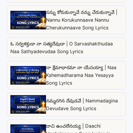
నన్ను కోరుకున్నావే నన్ను చేరుకున్నావే |
Nannu Korukunnaave Nannu
Cherukunnaave Song Lyrics
ఓ సర్వశక్తుడా నా సత్యదేవుడా | O Sarvashakthudaa
Naa Sathyadevudaa Song Lyrics
నా క్షేమాధారమా నా యేసయ్యా | Naa
Kshemadharama Naa Yesayya
Song Lyrics
నమ్మదగిన దేవుడవే | Nammadagina
Devudave Song Lyrics
దాచి ఉంచలేనయ్య | Daachi