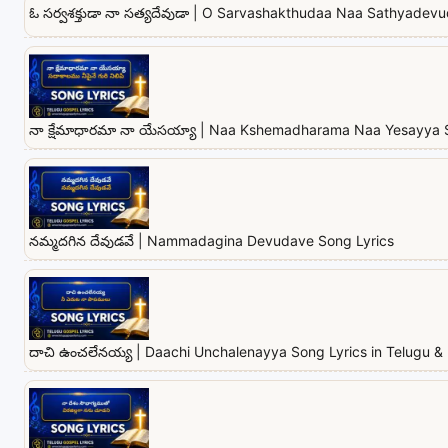
ఓ సర్వశక్తుడా నా సత్యదేవుడా | O Sarvashakthudaa Naa Sathyadev
నా క్షేమాధారమా నా యేసయ్యా | Naa Kshemadharama Naa Yesayya 
నమ్మదగిన దేవుడవే | Nammadagina Devudave Song Lyrics
దాచి ఉంచలేనయ్య | Daachi Unchalenayya Song Lyrics in Telugu & 