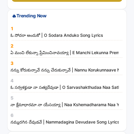
r
c
🔥
Trending Now
h
s
1
o
ఓ సోదరా అందుకో | O Sodara Anduko Song Lyrics
n
2
g
ఏ మంచి లేకున్నా ప్రేమించినావయ్యా | E Manchi Lekunna Preminchin
s
3
,
నన్ను కోరుకున్నావే నన్ను చేరుకున్నావే | Nannu Korukunnaave Nann
a
r
4
t
ఓ సర్వశక్తుడా నా సత్యదేవుడా | O Sarvashakthudaa Naa Sathyade
i
5
s
నా క్షేమాధారమా నా యేసయ్యా | Naa Kshemadharama Naa Yesayya
t
6
s
నమ్మదగిన దేవుడవే | Nammadagina Devudave Song Lyrics
a
n