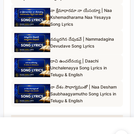
నా క్షేమాధారమా నా యేసయ్యా | Naa
Kshemadharama Naa Yesayya
Song Lyrics
నమ్మదగిన దేవుడవే | Nammadagina
Devudave Song Lyrics
దాచి ఉంచలేనయ్య | Daachi
Unchalenayya Song Lyrics in
Telugu & English
నా దేశం సౌభాగ్యముతో | Naa Desham
Saubhaagyamutho Song Lyrics in
Telugu & English
Telugu Gospel Lyrics
© 2023
. All rights reserved.