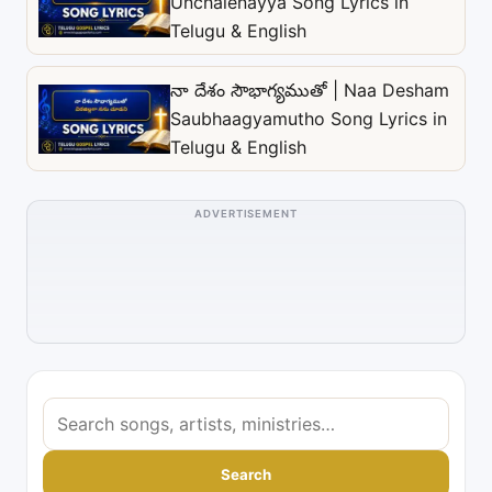
Unchalenayya Song Lyrics in
Telugu & English
నా దేశం సౌభాగ్యముతో | Naa Desham
Saubhaagyamutho Song Lyrics in
Telugu & English
ADVERTISEMENT
S
e
a
Search